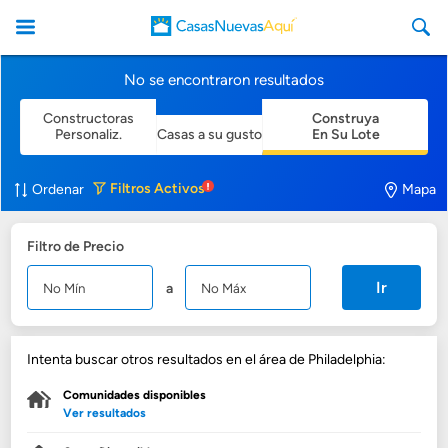
No se encontraron resultados
Constructoras
Construya
Personaliz.
Casas a su gusto
En Su Lote
CasasNuevasAqui
Filtros
Activos
Ordenar
Mapa
Filtro de Precio
Ir
a
Intenta buscar otros resultados en el área de Philadelphia:
Comunidades disponibles
Ver resultados