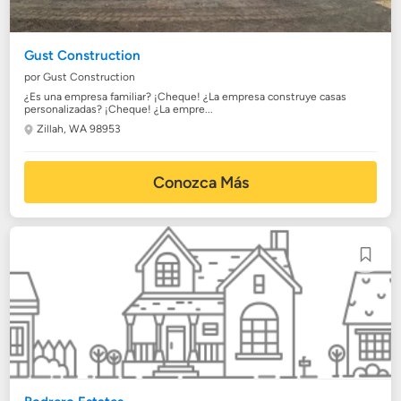
Gust Construction
por Gust Construction
¿Es una empresa familiar? ¡Cheque! ¿La empresa construye casas
personalizadas? ¡Cheque! ¿La empre...
Zillah, WA 98953
Conozca Más