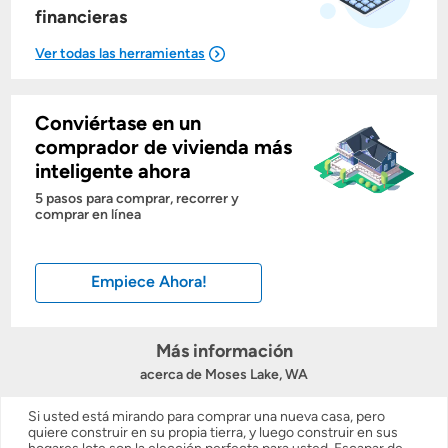
financieras
Conviértase en un
Mostrarme lo que puedo pagar
comprador de vivienda más
inteligente ahora
Costos casa nueva vs. usada
5 pasos para comprar, recorrer y
comprar en línea
Obtener mi puntaje de crédito
Empiece Ahora!
Calcular mi hipoteca
Obtener Aprobación Previa
Más información
acerca de Moses Lake, WA
Preparar mi casa para la venta
Si usted está mirando para comprar una nueva casa, pero
quiere construir en su propia tierra, y luego construir en sus