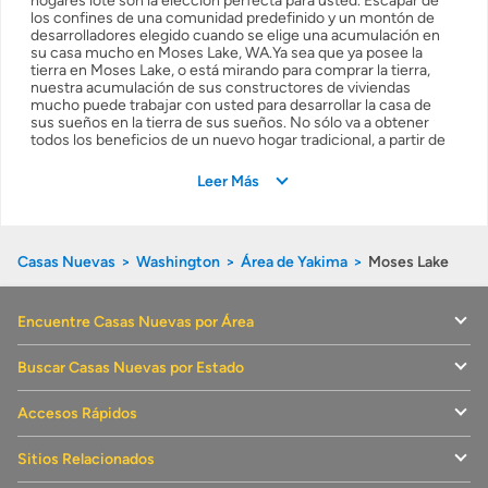
hogares lote son la elección perfecta para usted. Escapar de
Seguro de propietarios
los confines de una comunidad predefinido y un montón de
desarrolladores elegido cuando se elige una acumulación en
su casa mucho en Moses Lake, WA.Ya sea que ya posee la
tierra en Moses Lake, o está mirando para comprar la tierra,
Obtener ofertas por mi casa
nuestra acumulación de sus constructores de viviendas
mucho puede trabajar con usted para desarrollar la casa de
sus sueños en la tierra de sus sueños. No sólo va a obtener
todos los beneficios de un nuevo hogar tradicional, a partir de
una mayor eficiencia energética, un mejor aislamiento, piezas
nuevas y warrantied, pero vas a tener que volver a casa a la
Leer Más
ubicación de su elección.Hay algunos constructores 14
creando construir en sus hogares lote en Moses Lake. Los
precios de la construcción en sus hogares lote a partir de $
$130,000, con recuentos iniciales dormitorio / baño a partir de
Casas Nuevas
las habitaciones 1 y 1 baños.
Washington
Área de Yakima
Moses Lake
En General: Construcciones nuevas en el condado , WA
Este es un breve resumen de cómo luce actualmente el
Encuentre Casas Nuevas por Área
mercado de la construcción de casas nuevas en el condado de
.
Buscar Casas Nuevas por Estado
Nombre del Condado
Condado
Accesos Rápidos
Nombre del Estado
Washington
Número de Comunidades
14
Sitios Relacionados
Número de Comunidades en