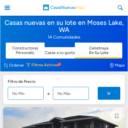
Casas nuevas en su lote en Moses Lake,
WA
14 Comunidades
Constructoras
Construya
CasasNuevasAqui
Personaliz.
Casas a su gusto
En Su Lote
Filtros
Activos
Ordenar
Mapa
Filtro de Precio
Ir
a