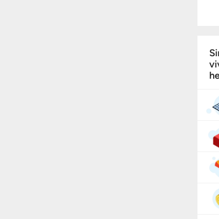
Si
vi
he