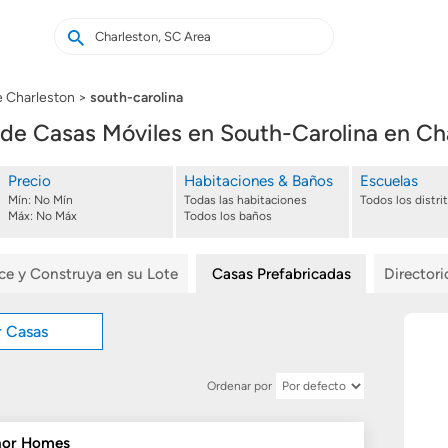
Buscar
Buscar
casas
nuevas
e Charleston
south-carolina
de Casas Móviles en South-Carolina en Ch
Precio
Habitaciones & Baños
Escuelas
Mín:
No Mín
Todas las habitaciones
Todos los distri
Máx:
No Máx
Todos los baños
ice y Construya en su Lote
Casas Prefabricadas
Director
r Casas
Ordenar por
or Homes