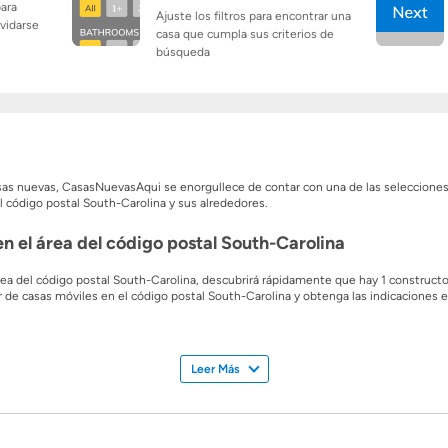
para
Ajuste los filtros para encontrar una
lvidarse
casa que cumpla sus criterios de
búsqueda
casas nuevas, CasasNuevasAqui se enorgullece de contar con una de las seleccion
l código postal South-Carolina y sus alrededores.
n el área del código postal South-Carolina
área del código postal South-Carolina, descubrirá rápidamente que hay 1 construc
r de casas móviles en el código postal South-Carolina y obtenga las indicaciones e
s constructores, podrá elegir el tamaño perfecto para su familia con casas que va
on hasta 0 habitaciones! Una de las mejores cosas de comprar una casa modular es 
Leer Más
 los mejores lugares para invertir y construir una casa modular. Descargue los fo
uctor hoy mismo.
 y las casas modulares?