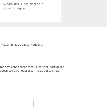
Su casa ideal puede estar en la
siguiente página
es más amplias de casas modulares,
tores ofreciendo casas modulares, manufacturadas
specíficas para llegar al centro de ventas más
n desde los hasta los 0 pies cuadrados. ¡También
el precio. Con un precio inicial de solo $ $, el
lletos gratuitos de todos los planos que llamen