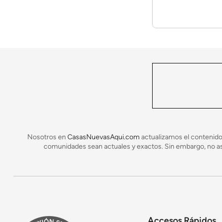
En lugar de construir una nueva casa sobre su lo
se completa la construcción y la instalación. Deb
de error humano.
Nosotros en
CasasNuevasAqui.com
actualizamos el contenido
comunidades sean actuales y exactos. Sin embargo, no asu
Accesos Rápidos