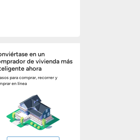
nviértase en un
omprador de vivienda más
teligente ahora
asos para comprar, recorrer y
prar en línea