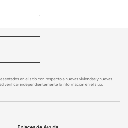
ontrolado y luego se transportan a su lote donde
 proceso de construcción y disminuye el potencial
esentados en el sitio con respecto a nuevas viviendas y nuevas
 verificar independientemente la información en el sitio.
Enlaces de Ayuda