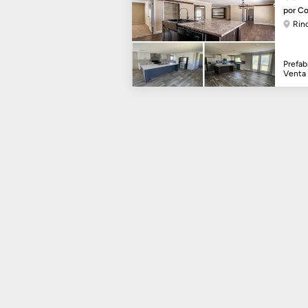
por C
Rin
Prefab
Venta