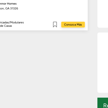
onnor Homes
con, GA 31326
ricadas/Modulares
Conozca Más
 de Casas
Guardar
R