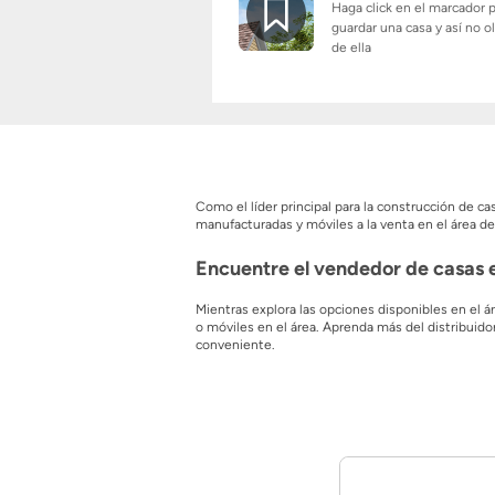
Haga click en el marcador 
guardar una casa y así no o
de ella
Como el líder principal para la construcción de 
manufacturadas y móviles a la venta en el área de
Encuentre el vendedor de casas e
Mientras explora las opciones disponibles en el 
o móviles en el área. Aprenda más del distribuido
conveniente.
Con 0 planos de planta disponibles de todos esto
encontrará algunos planos de planta que cuentan c
mercado de código postal South-Carolina es uno de
su atención y póngase en contacto con el constr
¿Qué son las casas prefabricadas
Anuncio