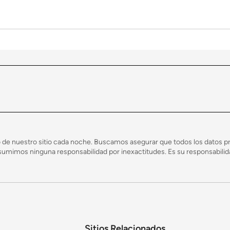
te, las casas manufacturadas y modulares se construyen en una fábrica con clima c
ido a que las casas modulares se construyen dentro de una fábrica, esto acelera el
 de nuestro sitio cada noche. Buscamos asegurar que todos los datos pr
mimos ninguna responsabilidad por inexactitudes. Es su responsabilidad
Sitios Relacionados