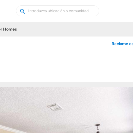
Buscar
Buscar
casas
nuevas
or Homes
Reclame es