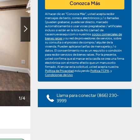
Conozca Más
Al hacer clic en "Conozca Más", usted acepta recibir
mensajes de texto, correos electrónicos y / o llamadas
(pueden grabarse; puede ser directo, marcado
automáticamente o usar voces pregrabadas / artificiales
incluso si están en la lista de No Llamar) de
casasnuevasaqui.com o nuestros
socios comerciales de
bienes raíces
y su red de proveedores de servicios, sobre
su consulta o el proceso de compra / alquiler de la
vivienda. Pueden aplicarse tarifas de mensajería y / o
datos. El consentimiento no es un requisito o condición
para recibir servicios de bienes raíces. Por la presente,
usted confirma que al marcar esta casilla se crea una firma
electrónica con el mismo efecto que un manuscrito
firmado. Al enviar esta solicitud, usted acepta nuestra
Política de Privacidad
incluyendo
Política TCPA
, y
Condiciones de Uso
Llama para conectar
(866) 230-
1/4
3999