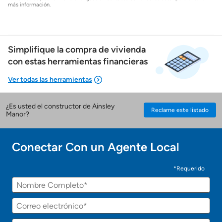
más información.
Simplifique la compra de vivienda
con estas herramientas financieras
¿Es usted el constructor de Ainsley
Reclame este listado
Mostrarme lo que puedo pagar
Manor?
Costos casa nueva vs. usada
Conectar Con un Agente Local
¡Gracias!
Obtener mi puntaje de crédito
*Requerido
¡
Nombre
U
n
Calcular mi hipoteca
a
Correo
g
electrónico
e
Teléfono