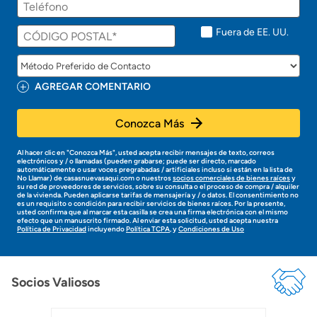
Obtener Aprobación Previa
n
t
e
Fuera de EE. UU.
l
Preparar mi casa para la venta
e
c
o
Seguro de propietarios
AGREGAR COMENTARIO
n
t
a
Conozca Más
Obtener ofertas por mi casa
c
t
a
Al hacer clic en "Conozca Más", usted acepta recibir mensajes de texto, correos
r
electrónicos y / o llamadas (pueden grabarse; puede ser directo, marcado
automáticamente o usar voces pregrabadas / artificiales incluso si están en la lista de
á
No Llamar) de casasnuevasaqui.com o nuestros
socios comerciales de bienes raíces
y
p
su red de proveedores de servicios, sobre su consulta o el proceso de compra / alquiler
de la vivienda. Pueden aplicarse tarifas de mensajería y / o datos. El consentimiento no
r
es un requisito o condición para recibir servicios de bienes raíces. Por la presente,
o
usted confirma que al marcar esta casilla se crea una firma electrónica con el mismo
n
efecto que un manuscrito firmado. Al enviar esta solicitud, usted acepta nuestra
Política de Privacidad
incluyendo
Política TCPA
, y
Condiciones de Uso
t
o
!
Socios Valiosos