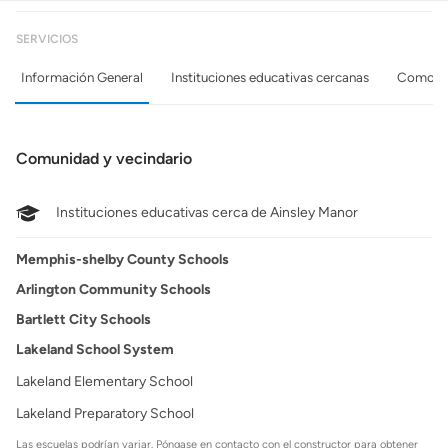
SERVICIOS
Información General
Instituciones educativas cercanas
Comodid
Comunidad y vecindario
Instituciones educativas cerca de Ainsley Manor
Memphis-shelby County Schools
Arlington Community Schools
Bartlett City Schools
Lakeland School System
Lakeland Elementary School
Lakeland Preparatory School
Las escuelas podrían variar. Póngase en contacto con el constructor para obtener