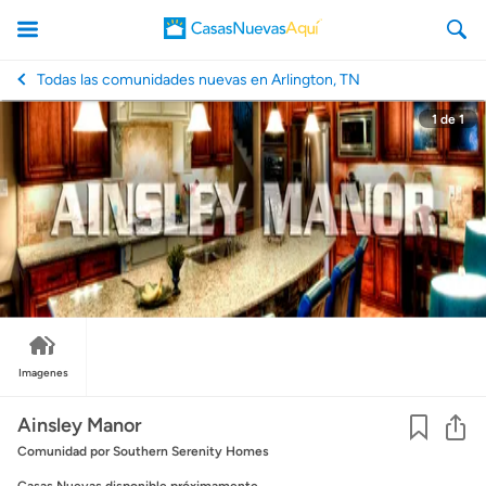
Todas las comunidades nuevas en Arlington, TN
1
de
1
CasasNuevasAqui
Imagenes
Co
Ainsley Manor
Comunidad
por Southern Serenity Homes