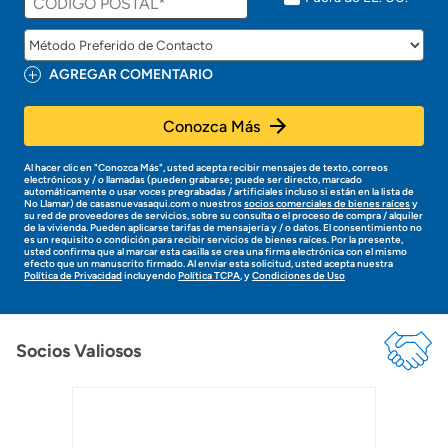
l
Preparar mi casa para la venta
e
c
o
Seguro de propietarios
AGREGAR COMENTARIO
n
t
a
Conozca Más
Obtener ofertas por mi casa
c
t
a
Al hacer clic en "Conozca Más", usted acepta recibir mensajes de texto, correos
r
electrónicos y / o llamadas (pueden grabarse; puede ser directo, marcado
automáticamente o usar voces pregrabadas / artificiales incluso si están en la lista de
á
No Llamar) de casasnuevasaqui.com o nuestros
socios comerciales de bienes raíces
y
p
su red de proveedores de servicios, sobre su consulta o el proceso de compra / alquiler
de la vivienda. Pueden aplicarse tarifas de mensajería y / o datos. El consentimiento no
r
es un requisito o condición para recibir servicios de bienes raíces. Por la presente,
o
usted confirma que al marcar esta casilla se crea una firma electrónica con el mismo
n
efecto que un manuscrito firmado. Al enviar esta solicitud, usted acepta nuestra
Política de Privacidad
incluyendo
Política TCPA
, y
Condiciones de Uso
t
o
!
Socios Valiosos