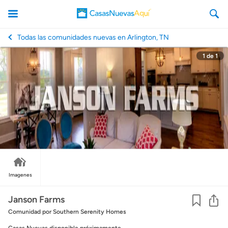
Todas las comunidades nuevas en Arlington, TN
1
de
1
CasasNuevasAqui
Imagenes
Co
Janson Farms
Comunidad
por Southern Serenity Homes