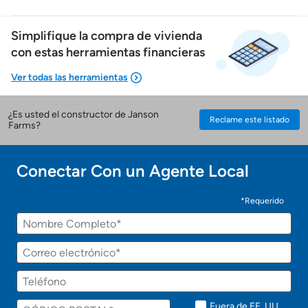
Simplifique la compra de vivienda
con estas herramientas financieras
¿Es usted el constructor de Janson
Reclame este listado
Mostrarme lo que puedo pagar
Farms?
Costos casa nueva vs. usada
Conectar Con un Agente Local
¡Gracias!
Obtener mi puntaje de crédito
*Requerido
¡
Nombre
U
n
Calcular mi hipoteca
a
Correo
g
electrónico
e
Teléfono
Obtener Aprobación Previa
n
t
e
Fuera de EE. UU.