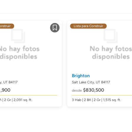
onstruir
Lista para Construir
Guardar
Brighton
y, UT 84117
Salt Lake City, UT 84117
,900
$830,500
desde
ñ
| 2 Gr | 2,091
sq. ft.
3
Hab
| 2
Bñ
| 2 Gr | 1,515
sq. ft.