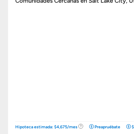
Comunidades Cercanas en Salt Lake City, U
.
Hipoteca estimada: $4,675/mes
Preapruébate
$
Ir