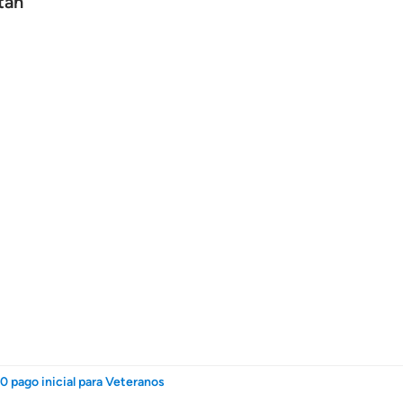
tah
0 pago inicial para Veteranos