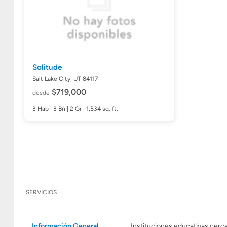
Solitude
Salt Lake City, UT 84117
$719,000
desde
3
Hab
| 3
Bñ
| 2 Gr | 1,534
sq. ft.
SERVICIOS
Información General
Instituciones educativas cerc