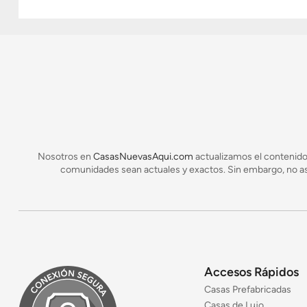
a
la
calculadora
de
hipotecas
Nosotros en
CasasNuevasAqui.com
actualizamos el contenido
comunidades sean actuales y exactos. Sin embargo, no asu
Accesos Rápidos
Casas Prefabricadas
Casas de Lujo