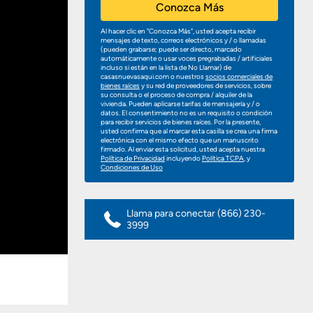
Conozca Más
Al hacer clic en "Conozca Más", usted acepta recibir
mensajes de texto, correos electrónicos y / o llamadas
(pueden grabarse; puede ser directo, marcado
automáticamente o usar voces pregrabadas / artificiales
incluso si están en la lista de No Llamar) de
casasnuevasaqui.com o nuestros
socios comerciales de
bienes raíces
y su red de proveedores de servicios, sobre
su consulta o el proceso de compra / alquiler de la
vivienda. Pueden aplicarse tarifas de mensajería y / o
datos. El consentimiento no es un requisito o condición
para recibir servicios de bienes raíces. Por la presente,
usted confirma que al marcar esta casilla se crea una firma
electrónica con el mismo efecto que un manuscrito
firmado. Al enviar esta solicitud, usted acepta nuestra
Política de Privacidad
incluyendo
Política TCPA
, y
Condiciones de Uso
Llama para conectar
(866) 230-
3999