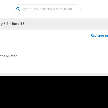
Buscar
Buscar
casas
nuevas
ty, UT
Base 45
Reclame es
sas Nuevas