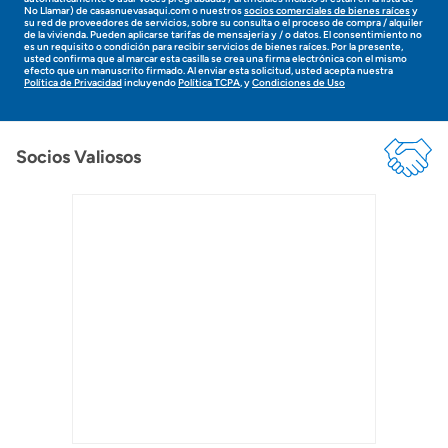
á
No Llamar) de casasnuevasaqui.com o nuestros
socios comerciales de bienes raíces
y
p
su red de proveedores de servicios, sobre su consulta o el proceso de compra / alquiler
de la vivienda. Pueden aplicarse tarifas de mensajería y / o datos. El consentimiento no
r
es un requisito o condición para recibir servicios de bienes raíces. Por la presente,
o
usted confirma que al marcar esta casilla se crea una firma electrónica con el mismo
n
efecto que un manuscrito firmado. Al enviar esta solicitud, usted acepta nuestra
Política de Privacidad
incluyendo
Política TCPA
, y
Condiciones de Uso
t
o
!
Socios Valiosos