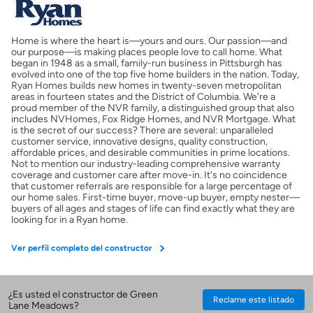
Costos casa nueva vs. usada
Home is where the heart is—yours and ours. Our passion—and
Obtener mi puntaje de crédito
our purpose—is making places people love to call home. What
began in 1948 as a small, family-run business in Pittsburgh has
evolved into one of the top five home builders in the nation. Today,
Calcular mi hipoteca
Ryan Homes builds new homes in twenty-seven metropolitan
areas in fourteen states and the District of Columbia. We're a
proud member of the NVR family, a distinguished group that also
includes NVHomes, Fox Ridge Homes, and NVR Mortgage. What
Obtener Aprobación Previa
is the secret of our success? There are several: unparalleled
customer service, innovative designs, quality construction,
affordable prices, and desirable communities in prime locations.
Preparar mi casa para la venta
Not to mention our industry-leading comprehensive warranty
coverage and customer care after move-in. It's no coincidence
that customer referrals are responsible for a large percentage of
our home sales. First-time buyer, move-up buyer, empty nester—
Seguro de propietarios
buyers of all ages and stages of life can find exactly what they are
looking for in a Ryan home.
Obtener ofertas por mi casa
Ver perfil completo del constructor
¿Es usted el constructor de Green
Reclame este listado
Lane Meadows?