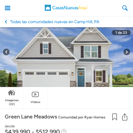
Todas las comunidades nuevas en Camp Hill, PA
1
de
23
CasasNuevasAqui
Imagenes
Videos
(22)
Co
Green Lane Meadows
Comunidad
por Ryan Homes
desde
$439,990 - $512,990