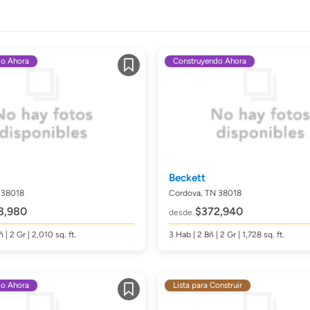
do Ahora
Construyendo Ahora
Guardar
Beckett
 38018
Cordova, TN 38018
8,980
$372,940
desde
ñ
| 2 Gr | 2,010
sq. ft.
3
Hab
| 2
Bñ
| 2 Gr | 1,728
sq. ft.
do Ahora
Lista para Construir
Guardar