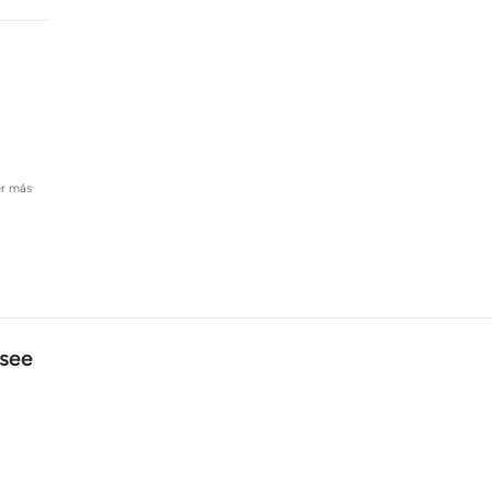
er más
see