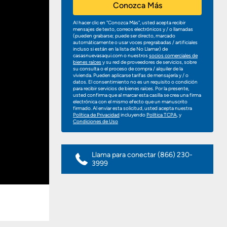
Conozca Más
Al hacer clic en "Conozca Más", usted acepta recibir
mensajes de texto, correos electrónicos y / o llamadas
(pueden grabarse; puede ser directo, marcado
automáticamente o usar voces pregrabadas / artificiales
incluso si están en la lista de No Llamar) de
casasnuevasaqui.com o nuestros
socios comerciales de
bienes raíces
y su red de proveedores de servicios, sobre
su consulta o el proceso de compra / alquiler de la
vivienda. Pueden aplicarse tarifas de mensajería y / o
datos. El consentimiento no es un requisito o condición
para recibir servicios de bienes raíces. Por la presente,
usted confirma que al marcar esta casilla se crea una firma
electrónica con el mismo efecto que un manuscrito
firmado. Al enviar esta solicitud, usted acepta nuestra
Política de Privacidad
incluyendo
Política TCPA
, y
Condiciones de Uso
Llama para conectar
(866) 230-
3999