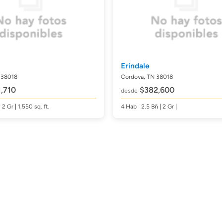
Erindale
 38018
Cordova, TN 38018
,710
$382,600
desde
| 2 Gr | 1,550
sq. ft.
4
Hab
| 2.5
Bñ
| 2 Gr |