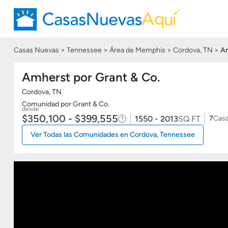
Casas Nuevas
Tennessee
Área de Memphis
Cordova, TN
A
Amherst por Grant & Co.
Cordova, TN
Comunidad
por Grant & Co.
desde
$350,100 - $399,555
1550 - 2013
SQ FT
7
Cas
Ver Todas las Comunidades en Cordova, Tennessee