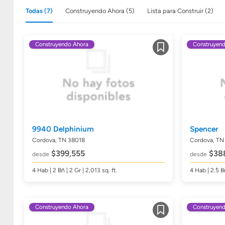
Todas (7)
Construyendo Ahora (5)
Lista para Construir (2)
Construyendo Ahora
Construyen
Guardar
9940 Delphinium
Spencer
Cordova, TN 38018
Cordova, TN
$399,555
$38
desde
desde
4
Hab
| 2
Bñ
| 2 Gr | 2,013
sq. ft.
4
Hab
| 2.5
B
Construyendo Ahora
Construyen
Guardar