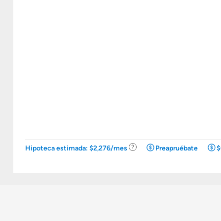
.
Hipoteca estimada: $2,276/mes
Preapruébate
$
Ir
a
la
calculadora
de
hipotecas