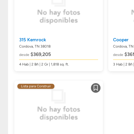
315 Kemrock
Cooper
Cordova, TN 38018
Cordova, TN
$369,205
$361
desde
desde
4
Hab
| 2
Bñ
| 2 Gr | 1,818
sq. ft.
3
Hab
| 2
Bñ
Lista para Construir
Guardar