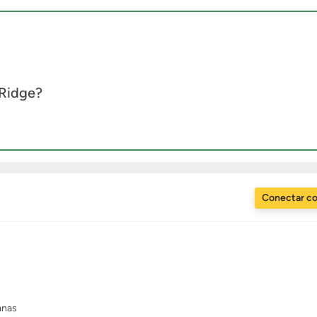
 Ridge?
Conectar c
anas