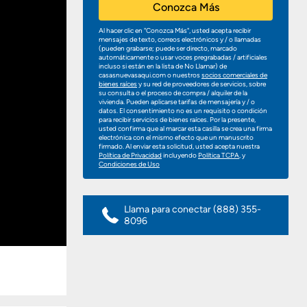
Conozca Más
Al hacer clic en "Conozca Más", usted acepta recibir
mensajes de texto, correos electrónicos y / o llamadas
(pueden grabarse; puede ser directo, marcado
automáticamente o usar voces pregrabadas / artificiales
incluso si están en la lista de No Llamar) de
casasnuevasaqui.com o nuestros
socios comerciales de
bienes raíces
y su red de proveedores de servicios, sobre
su consulta o el proceso de compra / alquiler de la
vivienda. Pueden aplicarse tarifas de mensajería y / o
datos. El consentimiento no es un requisito o condición
para recibir servicios de bienes raíces. Por la presente,
usted confirma que al marcar esta casilla se crea una firma
electrónica con el mismo efecto que un manuscrito
firmado. Al enviar esta solicitud, usted acepta nuestra
Política de Privacidad
incluyendo
Política TCPA
, y
Condiciones de Uso
Llama para conectar
(888) 355-
8096