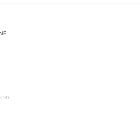
ONE
er más