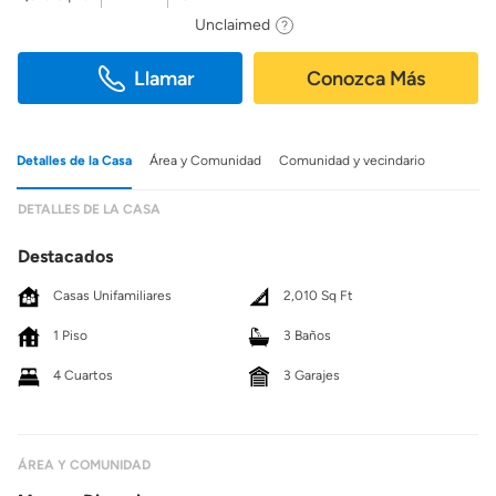
Unclaimed
Llamar
Conozca Más
Detalles de la Casa
Área y Comunidad
Comunidad y vecindario
DETALLES DE LA CASA
Destacados
Casas Unifamiliares
2,010 Sq Ft
1 Piso
3 Baños
4 Cuartos
3 Garajes
ÁREA Y COMUNIDAD