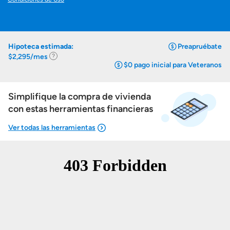
Hipoteca estimada:
Preapruébate
$2,295/mes
.
$0 pago inicial para Veteranos
Ir
a
la
Simplifique la compra de vivienda
calculadora
de
con estas herramientas financieras
hipotecas
Mostrarme lo que puedo pagar
Costos casa nueva vs. usada
Obtener mi puntaje de crédito