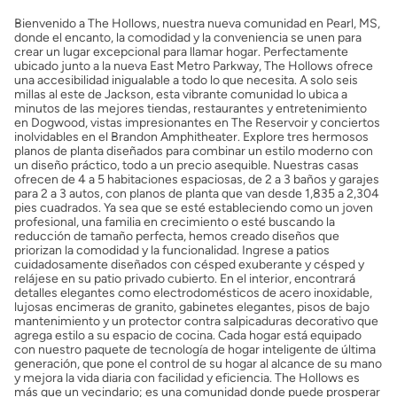
Bienvenido a The Hollows, nuestra nueva comunidad en Pearl, MS,
donde el encanto, la comodidad y la conveniencia se unen para
crear un lugar excepcional para llamar hogar. Perfectamente
ubicado junto a la nueva East Metro Parkway, The Hollows ofrece
una accesibilidad inigualable a todo lo que necesita. A solo seis
millas al este de Jackson, esta vibrante comunidad lo ubica a
minutos de las mejores tiendas, restaurantes y entretenimiento
en Dogwood, vistas impresionantes en The Reservoir y conciertos
inolvidables en el Brandon Amphitheater. Explore tres hermosos
planos de planta diseñados para combinar un estilo moderno con
un diseño práctico, todo a un precio asequible. Nuestras casas
ofrecen de 4 a 5 habitaciones espaciosas, de 2 a 3 baños y garajes
para 2 a 3 autos, con planos de planta que van desde 1,835 a 2,304
pies cuadrados. Ya sea que se esté estableciendo como un joven
profesional, una familia en crecimiento o esté buscando la
reducción de tamaño perfecta, hemos creado diseños que
priorizan la comodidad y la funcionalidad. Ingrese a patios
cuidadosamente diseñados con césped exuberante y césped y
relájese en su patio privado cubierto. En el interior, encontrará
detalles elegantes como electrodomésticos de acero inoxidable,
lujosas encimeras de granito, gabinetes elegantes, pisos de bajo
mantenimiento y un protector contra salpicaduras decorativo que
agrega estilo a su espacio de cocina. Cada hogar está equipado
con nuestro paquete de tecnología de hogar inteligente de última
generación, que pone el control de su hogar al alcance de su mano
y mejora la vida diaria con facilidad y eficiencia. The Hollows es
más que un vecindario; es una comunidad donde puede prosperar