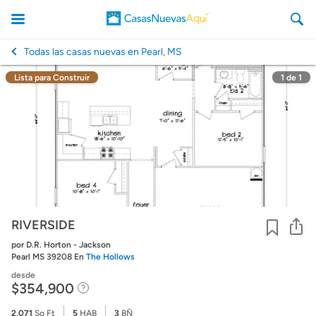
Todas las casas nuevas en Pearl, MS
>
Lista para Construir
1
de
1
CasasNuevasAqui
Co
RIVERSIDE
por D.R. Horton - Jackson
Pearl MS 39208 En
The Hollows
desde
$354,900
2,071
Sq Ft
5
HAB
3
BÑ