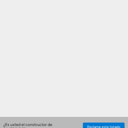
Obtener Aprobación Previa
Preparar mi casa para la venta
Seguro de propietarios
Obtener ofertas por mi casa
¿Es usted el constructor de
Reclame este listado