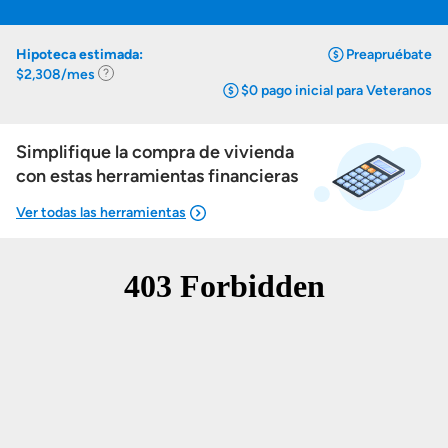
Hipoteca estimada:
Preapruébate
$2,308/mes
.
$0 pago inicial para Veteranos
Ir
a
la
Simplifique la compra de vivienda
calculadora
de
con estas herramientas financieras
hipotecas
Mostrarme lo que puedo pagar
Costos casa nueva vs. usada
Obtener mi puntaje de crédito
Calcular mi hipoteca