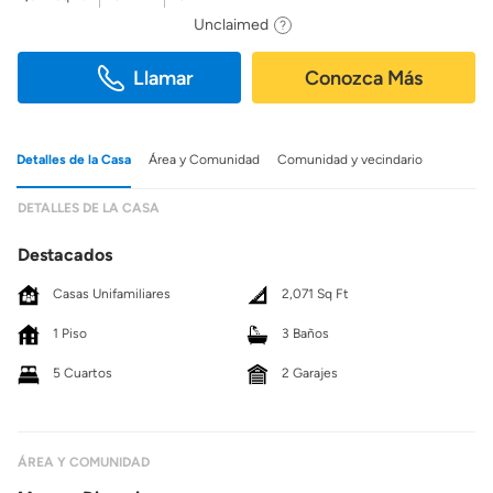
Unclaimed
Llamar
Conozca Más
Detalles de la Casa
Área y Comunidad
Comunidad y vecindario
DETALLES DE LA CASA
Destacados
Casas Unifamiliares
2,071 Sq Ft
1 Piso
3 Baños
5 Cuartos
2 Garajes
ÁREA Y COMUNIDAD