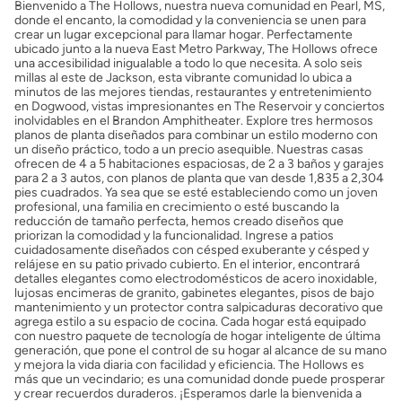
Bienvenido a The Hollows, nuestra nueva comunidad en Pearl, MS,
donde el encanto, la comodidad y la conveniencia se unen para
crear un lugar excepcional para llamar hogar. Perfectamente
ubicado junto a la nueva East Metro Parkway, The Hollows ofrece
una accesibilidad inigualable a todo lo que necesita. A solo seis
millas al este de Jackson, esta vibrante comunidad lo ubica a
minutos de las mejores tiendas, restaurantes y entretenimiento
en Dogwood, vistas impresionantes en The Reservoir y conciertos
inolvidables en el Brandon Amphitheater. Explore tres hermosos
planos de planta diseñados para combinar un estilo moderno con
un diseño práctico, todo a un precio asequible. Nuestras casas
ofrecen de 4 a 5 habitaciones espaciosas, de 2 a 3 baños y garajes
para 2 a 3 autos, con planos de planta que van desde 1,835 a 2,304
pies cuadrados. Ya sea que se esté estableciendo como un joven
profesional, una familia en crecimiento o esté buscando la
reducción de tamaño perfecta, hemos creado diseños que
priorizan la comodidad y la funcionalidad. Ingrese a patios
cuidadosamente diseñados con césped exuberante y césped y
relájese en su patio privado cubierto. En el interior, encontrará
detalles elegantes como electrodomésticos de acero inoxidable,
lujosas encimeras de granito, gabinetes elegantes, pisos de bajo
mantenimiento y un protector contra salpicaduras decorativo que
agrega estilo a su espacio de cocina. Cada hogar está equipado
con nuestro paquete de tecnología de hogar inteligente de última
generación, que pone el control de su hogar al alcance de su mano
y mejora la vida diaria con facilidad y eficiencia. The Hollows es
más que un vecindario; es una comunidad donde puede prosperar
y crear recuerdos duraderos. ¡Esperamos darle la bienvenida a