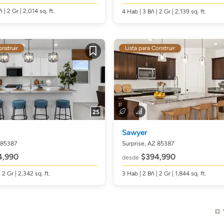
ñ
| 2 Gr | 2,014
sq. ft.
4
Hab
| 3
Bñ
| 2 Gr | 2,139
sq. ft.
onstruir
Lista para Construir
Guardar
25
Sawyer
 85387
Surprise, AZ 85387
4,990
$394,990
desde
| 2 Gr | 2,342
sq. ft.
3
Hab
| 2
Bñ
| 2 Gr | 1,844
sq. ft.