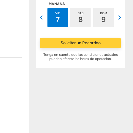
HOY
MAÑANA
JUE
VIE
SÁB
DOM
LUN
6
7
8
9
10
Solicitar un Recorrido
Tenga en cuenta que las condiciones actuales
pueden afectar las horas de operación.