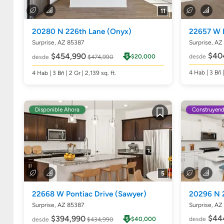
11
20280 N 226th Lane
(Onyx)
22657 W 
Surprise, AZ 85387
Surprise, AZ
$40
$454,990
$20,000
desde
desde
$474,990
4
Hab
| 3
Bñ
4
Hab
| 3
Bñ
| 2 Gr | 2,139
sq. ft.
Disponible Ahora
Construyen
Guardar
5
22668 W Pontiac Drive
(Sawyer)
20296 N 
Surprise, AZ 85387
Surprise, AZ
$44
$394,990
$40,000
desde
desde
$434,990