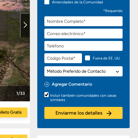
Amenidades de la Comunidad
*Requerido
Nombre
Completo
Correo
electrónico
Teléfono
Código
Fuera de EE. UU.
Postal
Método
Preferido
de
Agregar Comentario
Contacto
Preguntas
1/33
Incluir también comunidades con casas
o
similares
Comentarios
lleto Gratis
Enviarme los detalles