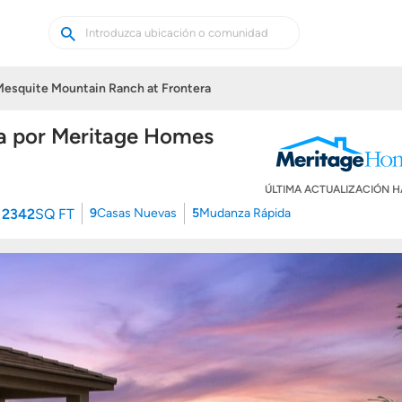
Buscar
Buscar
casas
nuevas
esquite Mountain Ranch at Frontera
a por Meritage Homes
ÚLTIMA ACTUALIZACIÓN 
 2342
SQ FT
9
Casas Nuevas
5
Mudanza Rápida