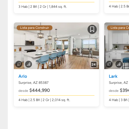
4
Hab
| 2.5
B
3
Hab
| 2
Bñ
| 2 Gr | 1,844
sq. ft.
Lista para Construir
Lista para C
Guardar
24
Arlo
Lark
Surprise, AZ 85387
Surprise, AZ
$444,990
$39
desde
desde
4
Hab
| 2.5
Bñ
| 2 Gr | 2,014
sq. ft.
4
Hab
| 3
Bñ