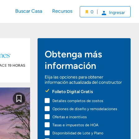
Buscar Casa
Recursos
0
Ingresar
Obtenga más
información
HACE
19 HORAS
Elija las opciones para obtener
información actualizada del constructor
Preferred
Folleto Digital Gratis
Options
Detalles completos de costos
Guardar
Opciones de diseño y remodelaciones
Ofertas e incentivos
Tasas e impuestos de HOA
Disponibilidad de Lote y Plano