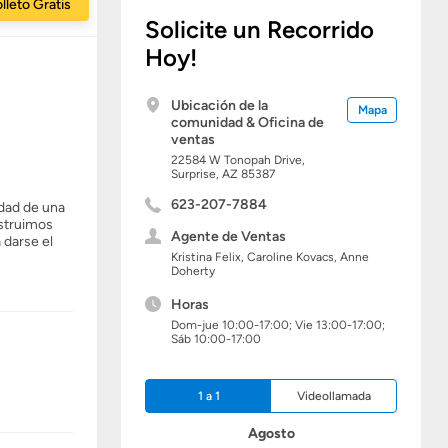
lleto Gratis
Solicite un Recorrido
Hoy!
Ubicación de la
Mapa
comunidad & Oficina de
ventas
22584 W Tonopah Drive,
Surprise,
AZ
85387
623-207-7884
idad de una
nstruimos
Agente de Ventas
 darse el
Kristina Felix, Caroline Kovacs, Anne
Doherty
Horas
Dom-jue 10:00-17:00; Vie 13:00-17:00;
Sáb 10:00-17:00
1 a 1
Videollamada
Agosto