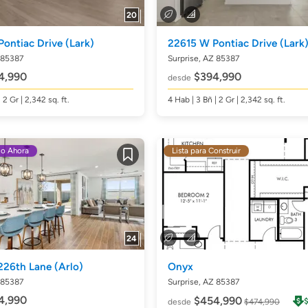
20
Pontiac Drive
(Lark)
22615 W Pontiac Drive
(Lark
 85387
Surprise, AZ 85387
4,990
$394,990
desde
| 2 Gr | 2,342
sq. ft.
4
Hab
| 3
Bñ
| 2 Gr | 2,342
sq. ft.
do Ahora
Lista para Construir
Guardar
24
226th Lane
(Arlo)
Onyx
 85387
Surprise, AZ 85387
4,990
$454,990
desde
$474,990