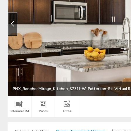
PHX_Rancho-Mirage_Kitchen_37311-W-Patterson-St: Virtual Ren
Interiores
(5)
Planos
Otros