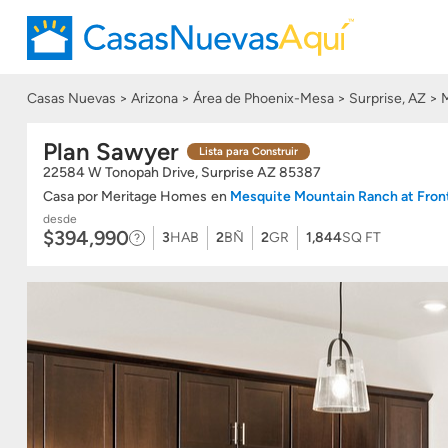
Casas Nuevas
Arizona
Área de Phoenix-Mesa
Surprise, AZ
M
Plan Sawyer
Lista para Construir
22584 W Tonopah Drive, Surprise
AZ
85387
Casa
por
Meritage Homes
en
Mesquite Mountain Ranch at Fron
desde
$394,990
3
HAB
2
BÑ
2
GR
1,844
SQ FT