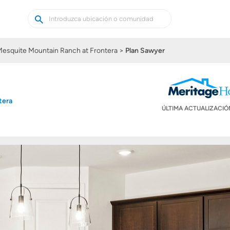
Buscar
Buscar
casas
nuevas
esquite Mountain Ranch at Frontera
Plan Sawyer
tera
ÚLTIMA ACTUALIZACI