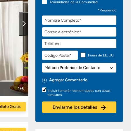
Amenidades de la Comunidad
*Requerido
Nombre
Completo
Correo
electrónico
Teléfono
Código
Fuera de EE. UU.
Postal
Método
Preferido
de
Agregar Comentario
Contacto
Preguntas
1/6
Incluir también comunidades con casas
o
similares
Comentarios
lleto Gratis
Enviarme los detalles