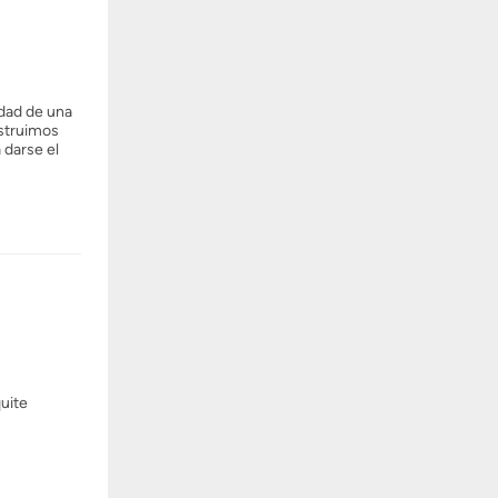
idad de una
nstruimos
 darse el
quite