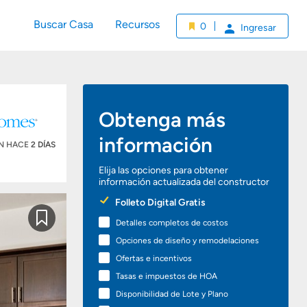
Buscar Casa
Recursos
0
Ingresar
Obtenga más
información
ÓN HACE
2 DÍAS
Elija las opciones para obtener
información actualizada del constructor
Preferred
Folleto Digital Gratis
Options
Detalles completos de costos
Guardar
Opciones de diseño y remodelaciones
Ofertas e incentivos
Tasas e impuestos de HOA
Disponibilidad de Lote y Plano