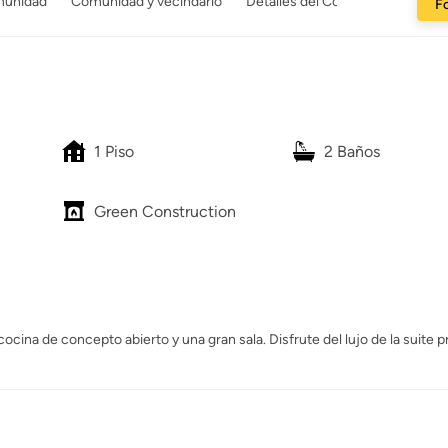
munidad
Comunidad y vecindario
Detalles del Constructor
Fo
1 Piso
2 Baños
Green Construction
cina de concepto abierto y una gran sala. Disfrute del lujo de la suite pr