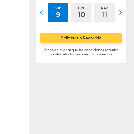
SÁB
DOM
LUN
MAR
MIÉ
8
9
10
11
12
Solicitar un Recorrido
Tenga en cuenta que las condiciones actuales
pueden afectar las horas de operación.