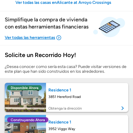
Ver todas las casas enAlicante at Arroyo Crossings
Simplifique la compra de vivienda
con estas herramientas financieras
Solicite un Recorrido Hoy!
Mostrarme lo que puedo pagar
¿Desea conocer como sería esta casa? Puede visitar versiones de
este plan que han sido construidos en los alrededores.
Costos casa nueva vs. usada
Disponible Ahora
Residence 1
Obtener mi puntaje de crédito
3851 Hereford Road
Calcular mi hipoteca
Obtenga la dirección
Construyendo Ahora
Residence 1
Obtener Aprobación Previa
3952 Viggo Way