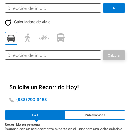
Ir
Calculadora de viaje
Dirección
Calcular
de
inicio
Solicite un Recorrido Hoy!
(888) 790-3488
1 a 1
Videollamada
Recorrido en persona
Reúnase con un representante experto en el lugar para una visita guiada a