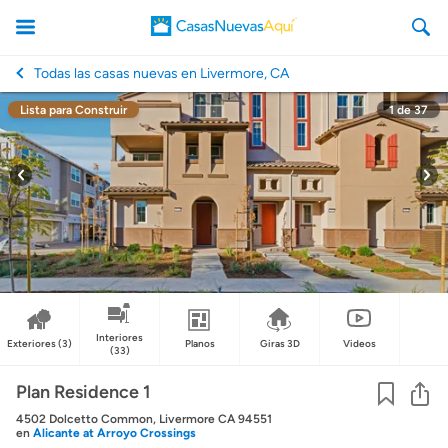
Todas las casas nuevas en Livermore, CA
Lista para Construir
1
de
37
CasasNuevasAqui
Interiores
Exteriores
(3)
Planos
Giras 3D
Videos
(33)
Co
Plan Residence 1
4502 Dolcetto Common, Livermore CA 94551
en
Alicante at Arroyo Crossings