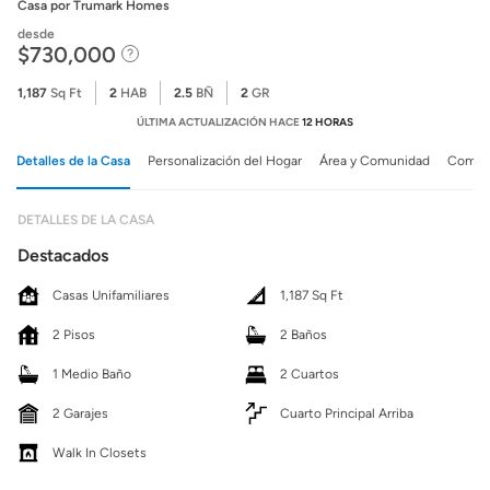
Casa
por Trumark Homes
desde
$730,000
1,187
Sq Ft
2
HAB
2.5
BÑ
2
GR
ÚLTIMA ACTUALIZACIÓN HACE
12 HORAS
Detalles de la Casa
Personalización del Hogar
Área y Comunidad
Comuni
DETALLES DE LA CASA
Destacados
Casas Unifamiliares
1,187 Sq Ft
2 Pisos
2 Baños
1 Medio Baño
2 Cuartos
2 Garajes
Cuarto Principal Arriba
Walk In Closets