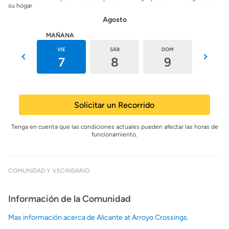
su hogar
Agosto
HOY
MAÑANA
JUE
VIE
SÁB
DOM
LUN
6
7
8
9
10
Solicitar un Recorrido
Tenga en cuenta que las condiciones actuales pueden afectar las horas de
funcionamiento.
COMUNIDAD Y VECINDARIO
Información de la Comunidad
Mas información acerca de Alicante at Arroyo Crossings.