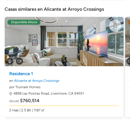
Casas similares en Alicante at Arroyo Crossings
Disponible Ahora
Residence 1
en
Alicante at Arroyo Crossings
por Trumark Homes
4898 Las Positas Road,
Livermore, CA 94551
$760,514
desde
2 Hab | 2.5 Bñ | 1187 sf