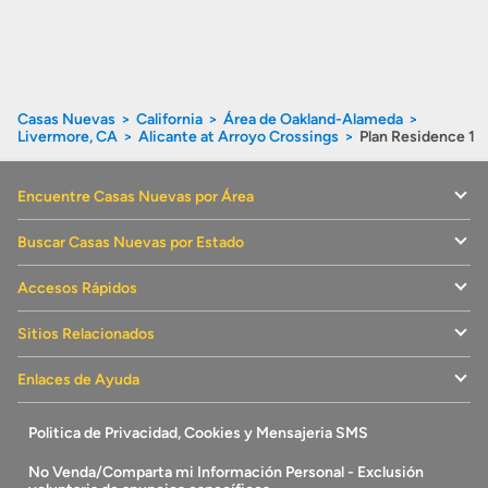
Casas Nuevas
California
Área de Oakland-Alameda
Livermore, CA
Alicante at Arroyo Crossings
Plan Residence 1
Encuentre Casas Nuevas por Área
Buscar Casas Nuevas por Estado
Accesos Rápidos
Sitios Relacionados
Enlaces de Ayuda
Politica de Privacidad, Cookies y Mensajeria SMS
No Venda/Comparta mi Información Personal - Exclusión