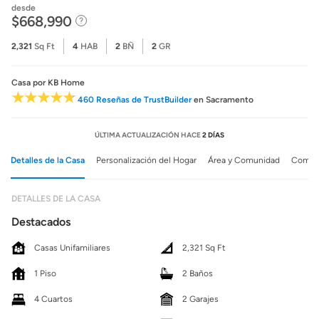
desde
$668,990
2,321
Sq Ft
4
HAB
2
BÑ
2
GR
Casa
por KB Home
460 Reseñas de TrustBuilder
en Sacramento
ÚLTIMA ACTUALIZACIÓN HACE
2 DÍAS
Detalles de la Casa
Personalización del Hogar
Área y Comunidad
Comuni
DETALLES DE LA CASA
Destacados
Casas Unifamiliares
2,321 Sq Ft
1 Piso
2 Baños
4 Cuartos
2 Garajes