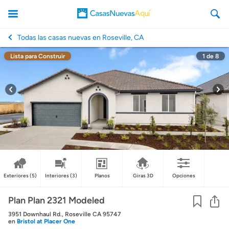
Todas las casas nuevas en Roseville, CA
Lista para Construir
1
de
8
CasasNuevasAqui
Exteriores
(5)
Interiores
(3)
Planos
Giras 3D
Opciones
Co
Plan Plan 2321 Modeled
3951 Downhaul Rd., Roseville CA 95747
en
Bristol at Placer One