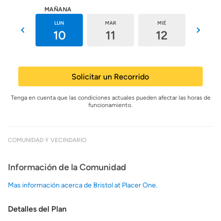
HOY
MAÑANA
DOM
LUN
MAR
MIÉ
JUE
9
10
11
12
13
Solicitar un Recorrido
Tenga en cuenta que las condiciones actuales pueden afectar las horas de
funcionamiento.
COMUNIDAD Y VECINDARIO
Información de la Comunidad
Mas información acerca de Bristol at Placer One.
Detalles del Plan