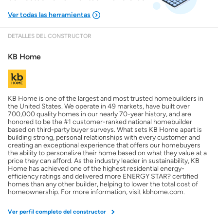
DETALLES DEL CONSTRUCTOR
Mostrarme lo que puedo pagar
KB Home
Costos casa nueva vs. usada
KB Home is one of the largest and most trusted homebuilders in
Obtener mi puntaje de crédito
the United States. We operate in 49 markets, have built over
700,000 quality homes in our nearly 70-year history, and are
honored to be the #1 customer-ranked national homebuilder
Calcular mi hipoteca
based on third-party buyer surveys. What sets KB Home apart is
building strong, personal relationships with every customer and
creating an exceptional experience that offers our homebuyers
the ability to personalize their home based on what they value at a
Obtener Aprobación Previa
price they can afford. As the industry leader in sustainability, KB
Home has achieved one of the highest residential energy-
efficiency ratings and delivered more ENERGY STAR? certified
Preparar mi casa para la venta
homes than any other builder, helping to lower the total cost of
homeownership. For more information, visit kbhome.com.
Seguro de propietarios
Ver perfil completo del constructor