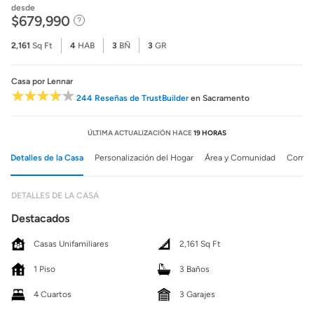
desde
$679,990
2,161
Sq Ft
4
HAB
3
BÑ
3
GR
Casa
por Lennar
244 Reseñas de TrustBuilder
en Sacramento
ÚLTIMA ACTUALIZACIÓN HACE
19 HORAS
Detalles de la Casa
Personalización del Hogar
Área y Comunidad
Comuni
DETALLES DE LA CASA
Destacados
Casas Unifamiliares
2,161 Sq Ft
1 Piso
3 Baños
4 Cuartos
3 Garajes