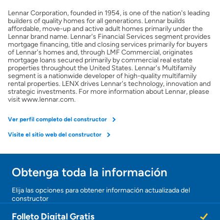
Seguro de propietarios
Lennar Corporation, founded in 1954, is one of the nation's leading
builders of quality homes for all generations. Lennar builds
affordable, move-up and active adult homes primarily under the
Obtener ofertas por mi casa
Lennar brand name. Lennar's Financial Services segment provides
mortgage financing, title and closing services primarily for buyers
of Lennar's homes and, through LMF Commercial, originates
mortgage loans secured primarily by commercial real estate
properties throughout the United States. Lennar's Multifamily
segment is a nationwide developer of high-quality multifamily
rental properties. LENX drives Lennar's technology, innovation and
strategic investments. For more information about Lennar, please
visit www.lennar.com.
Ver perfil completo del constructor
Visite el sitio web del constructor
Obtenga toda la información
Elija las opciones para obtener información actualizada del
constructor
Folleto Digital Gratis