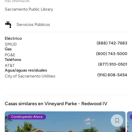
más información.
Sacramento Public Library
Servicios Públicos
Eléctrico
(888) 742-7683
SMUD
Gas
(800) 743-5000
PG&E
Teléfono
(877) 910-0501
AT&T
Agua/aguas residuales
(916) 808-5454
City of Sacramento Utilities
Casas similares en Vineyard Parke - Redwood IV
Construyendo Ahora