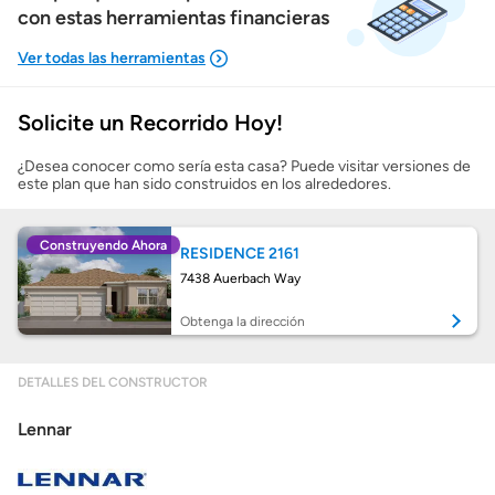
con estas herramientas financieras
Solicite un Recorrido Hoy!
Mostrarme lo que puedo pagar
¿Desea conocer como sería esta casa? Puede visitar versiones de
este plan que han sido construidos en los alrededores.
Costos casa nueva vs. usada
Construyendo Ahora
RESIDENCE 2161
Obtener mi puntaje de crédito
7438 Auerbach Way
Calcular mi hipoteca
Obtenga la dirección
Obtener Aprobación Previa
DETALLES DEL CONSTRUCTOR
Lennar
Preparar mi casa para la venta