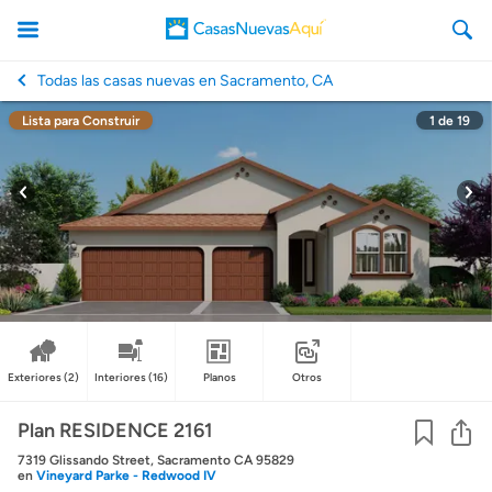
Todas las casas nuevas en Sacramento, CA
Lista para Construir
1
de
19
CasasNuevasAqui
Exteriores
(2)
Interiores
(16)
Planos
Otros
Co
Plan RESIDENCE 2161
7319 Glissando Street, Sacramento CA 95829
en
Vineyard Parke - Redwood IV