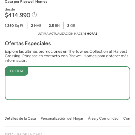
Casa
por Risewell Homes
desde
$414,990
1,250
Sq Ft
2
HAB
2.5
BÑ
2
GR
ÚLTIMA ACTUALIZACIÓN HACE
19 HORAS
Ofertas Especiales
Explore las últimas promociones en The Townes Collection at Harvest
Crossing. Póngase en contacto con Risewell Homes para obtener más
información.
OFERTA
Detalles de la Casa
Personalización del Hogar
Área y Comunidad
Comuni
DETALLES DE LA CASA