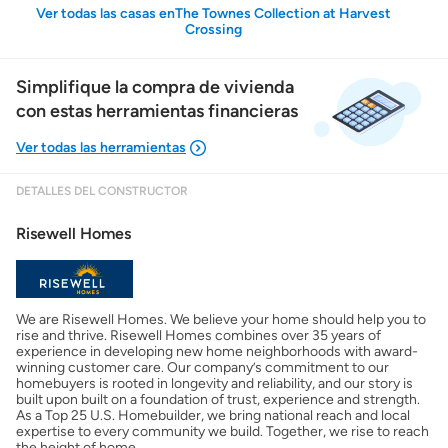
Ver todas las casas enThe Townes Collection at Harvest
Crossing
Simplifique la compra de vivienda
con estas herramientas financieras
DETALLES DEL CONSTRUCTOR
Mostrarme lo que puedo pagar
Risewell Homes
Costos casa nueva vs. usada
We are Risewell Homes. We believe your home should help you to
Obtener mi puntaje de crédito
rise and thrive. Risewell Homes combines over 35 years of
experience in developing new home neighborhoods with award-
winning customer care. Our company’s commitment to our
Calcular mi hipoteca
homebuyers is rooted in longevity and reliability, and our story is
built upon built on a foundation of trust, experience and strength.
As a Top 25 U.S. Homebuilder, we bring national reach and local
expertise to every community we build. Together, we rise to reach
Obtener Aprobación Previa
the height of home.