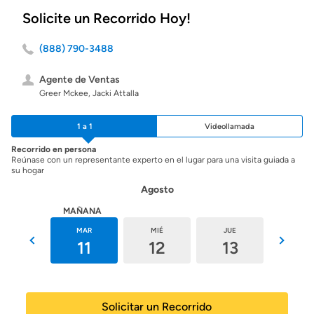
Solicite un Recorrido Hoy!
(888) 790-3488
Agente de Ventas
Greer Mckee, Jacki Attalla
1 a 1
Videollamada
Recorrido en persona
Reúnase con un representante experto en el lugar para una visita guiada a
su hogar
Agosto
HOY
MAÑANA
LUN
MAR
MIÉ
JUE
VIE
10
11
12
13
14
Solicitar un Recorrido