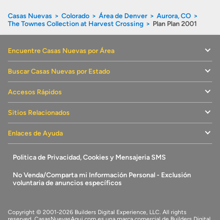
Casas Nuevas
Colorado
Área de Denver
Aurora, CO
The Townes Collection at Harvest Crossing
Plan Plan 2001
Encuentre Casas Nuevas por Área
Buscar Casas Nuevas por Estado
Accesos Rápidos
Sitios Relacionados
Enlaces de Ayuda
Politica de Privacidad, Cookies y Mensajeria SMS
No Venda/Comparta mi Información Personal - Exclusión
voluntaria de anuncios específicos
Copyright © 2001-2026 Builders Digital Experience, LLC. All rights
reserved.
CasasNuevasAqui.com
es una marca comercial de
Builders Digital