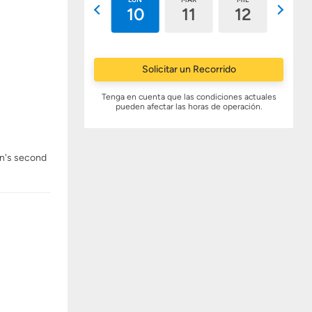
9
10
11
12
13
Solicitar un Recorrido
Tenga en cuenta que las condiciones actuales
pueden afectar las horas de operación.
lan's second