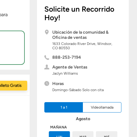
Solicite un Recorrido
para
Hoy!
Ubicación de la comunidad &
Oficina de ventas
1633 Colorado River Drive,
Windsor,
CO
80550
888-253-7194
Agente de Ventas
Jaclyn Williams
Horas
lleto Gratis
Domingo-Sábado Solo con cita
1 a 1
Videollamada
Agosto
HOY
MAÑANA
DOM
LUN
MAR
MIÉ
JUE