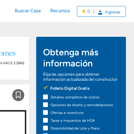
Buscar Casa
Recursos
0
Ingresar
Obtenga más
información
ÓN HACE
2 DÍAS
Elija las opciones para obtener
información actualizada del constructor
Preferred
Folleto Digital Gratis
Options
Detalles completos de costos
Guardar
Opciones de diseño y remodelaciones
Ofertas e incentivos
Tasas e impuestos de HOA
Disponibilidad de Lote y Plano