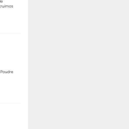
de
struimos
n Poudre