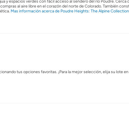
a y espacios verdes con fácil acceso al sendero del río Poudre. Cerca 
ompras al aire libre en el corazón del norte de Colorado. También con
ética.
Mas información acerca de Poudre Heights: The Alpine Collection
onando tus opciones favoritas. ¡Para la mejor selección, elija su lote e