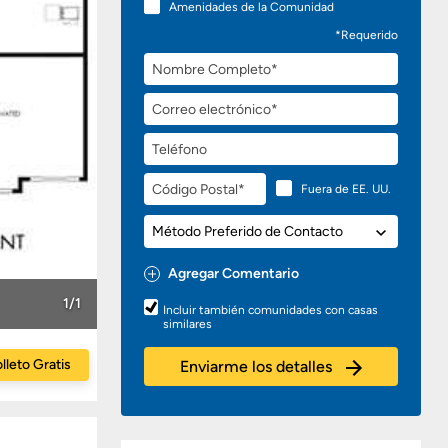
Amenidades de la Comunidad
*Requerido
Nombre
Completo
Correo
electrónico
Teléfono
Código
Fuera de EE. UU.
Postal
Método
Preferido
de
Agregar Comentario
Contacto
Preguntas
1/1
Incluir también comunidades con casas
o
similares
Comentarios
lleto Gratis
Enviarme los detalles