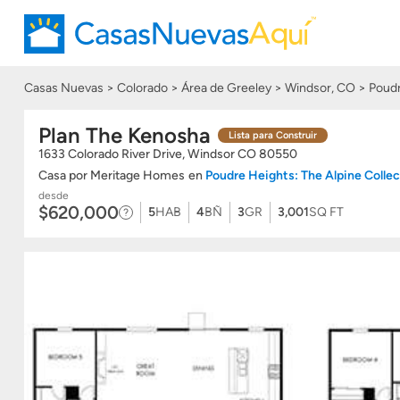
Casas Nuevas
Colorado
Área de Greeley
Windsor, CO
Poudr
Plan The Kenosha
Lista para Construir
1633 Colorado River Drive, Windsor
CO
80550
Casa
por
Meritage Homes
en
Poudre Heights: The Alpine Collec
desde
$620,000
5
HAB
4
BÑ
3
GR
3,001
SQ FT