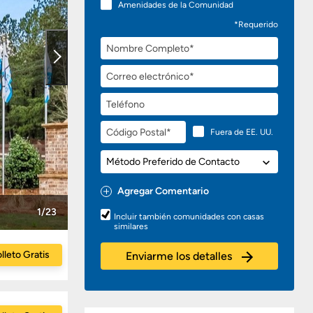
Amenidades de la Comunidad
*Requerido
Nombre
Completo
Correo
electrónico
Teléfono
Código
Fuera de EE. UU.
Postal
Método
Preferido
de
Agregar Comentario
Contacto
Preguntas
1/23
Incluir también comunidades con casas
o
similares
Comentarios
lleto Gratis
Enviarme los detalles