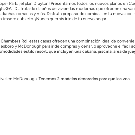
er Park: ¡el plan Drayton! Presentamos todos los nuevos planos en Co
gh, GA
. Disfruta de diseños de viviendas modernas que ofrecen una var
bles, duchas romanas y más. Disfruta preparando comidas en tu nueva cocin
o trasero cubierto. ¡Nunca querrás irte de tu nuevo hogar!
 y Chambers Rd
, estas casas ofrecen una combinación ideal de convenie
sboro y McDonough para ir de compras y cenar, o aproveche el fácil acc
omodidades estilo resort, que incluyen una cabaña, piscina, área de jue
 nivel en McDonough.
Tenemos 2 modelos decorados para que los vea.