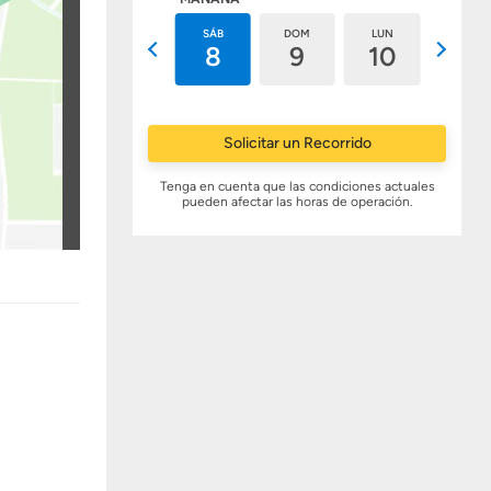
VIE
SÁB
DOM
LUN
MAR
7
8
9
10
11
Solicitar un Recorrido
Tenga en cuenta que las condiciones actuales
pueden afectar las horas de operación.