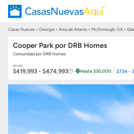
Casas Nuevas
Georgia
Área de Atlanta
McDonough, GA
Coo
Cooper Park por DRB Homes
Comunidad
por
DRB Homes
desde
$419,993 - $474,993
2734 - 
Hasta $30,000