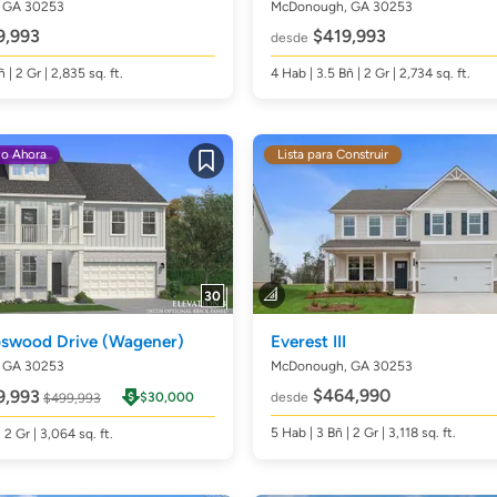
 GA 30253
McDonough, GA 30253
,993
$419,993
desde
ñ
| 2 Gr | 2,835
sq. ft.
4
Hab
| 3.5
Bñ
| 2 Gr | 2,734
sq. ft.
do Ahora
Lista para Construir
Guardar
30
bswood Drive
(Wagener)
Everest III
 GA 30253
McDonough, GA 30253
$464,990
,993
$30,000
desde
$499,993
5
Hab
| 3
Bñ
| 2 Gr | 3,118
sq. ft.
| 2 Gr | 3,064
sq. ft.