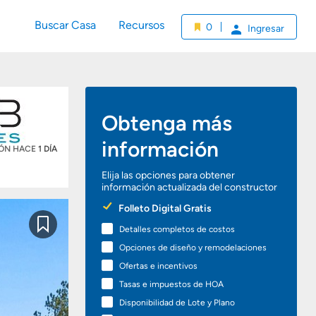
Buscar Casa
Recursos
0
Ingresar
Obtenga más
información
IÓN HACE
1 DÍA
Elija las opciones para obtener
información actualizada del constructor
Preferred
Folleto Digital Gratis
Options
Detalles completos de costos
Guardar
Opciones de diseño y remodelaciones
Ofertas e incentivos
Tasas e impuestos de HOA
Disponibilidad de Lote y Plano