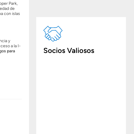
oper Park,
iedad de
a con islas
ncia y
eso a la I-
Socios Valiosos
gos para