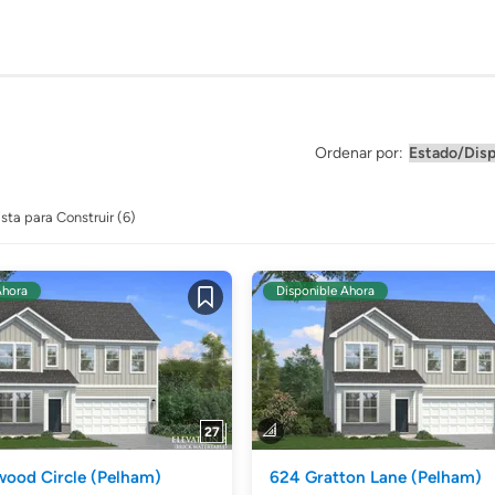
Ordenar por:
ista para Construir (6)
Ahora
Disponible Ahora
Guardar
27
wood Circle
(Pelham)
624 Gratton Lane
(Pelham)