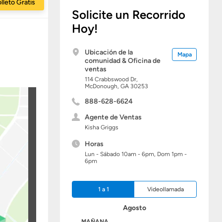
lleto Gratis
Solicite un Recorrido
Hoy!
Ubicación de la
Mapa
comunidad & Oficina de
ventas
114 Crabbswood Dr,
McDonough,
GA
30253
888-628-6624
Agente de Ventas
Kisha Griggs
Horas
Lun - Sábado 10am - 6pm, Dom 1pm -
6pm
1 a 1
Videollamada
Agosto
HOY
MAÑANA