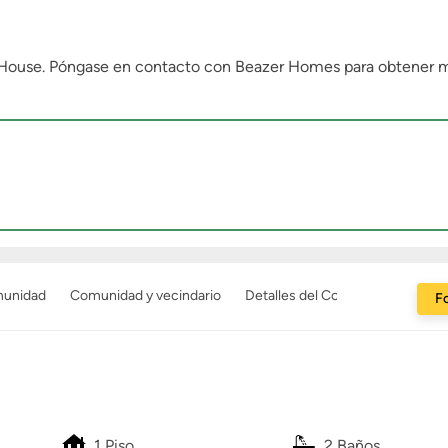
enHouse. Póngase en contacto con Beazer Homes para obtener 
munidad
Comunidad y vecindario
Detalles del Constructor
Fo
1 Piso
2 Baños