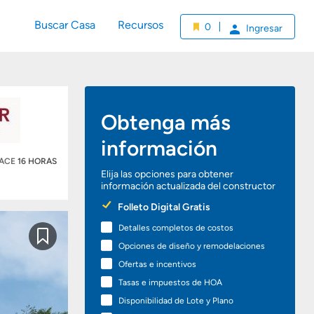
Buscar Casa
Recursos
0
Ingresar
Obtenga más
información
HACE
16 HORAS
Elija las opciones para obtener
información actualizada del constructor
Preferred
Folleto Digital Gratis
Options
Detalles completos de costos
Guardar
Opciones de diseño y remodelaciones
Ofertas e incentivos
Tasas e impuestos de HOA
Disponibilidad de Lote y Plano