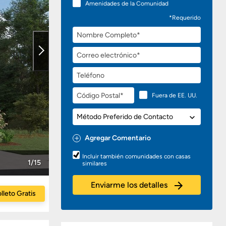
Amenidades de la Comunidad
*Requerido
Nombre
Completo
Correo
electrónico
Teléfono
Código
Fuera de EE. UU.
Postal
Método
Preferido
de
Agregar Comentario
Contacto
Preguntas
Incluir también comunidades con casas
o
1/15
similares
Comentarios
Enviarme los detalles
lleto Gratis