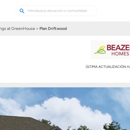
Buscar
Buscar
casas
nuevas
ings at GreenHouse
Plan Driftwood
ÚLTIMA ACTUALIZACIÓN 