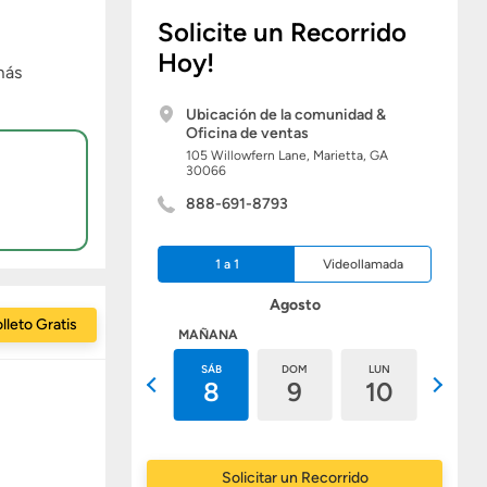
Solicite un Recorrido
Hoy!
más
Ubicación de la comunidad &
Oficina de ventas
105 Willowfern Lane,
Marietta,
GA
30066
888-691-8793
1 a 1
Videollamada
Agosto
lleto Gratis
HOY
MAÑANA
VIE
SÁB
DOM
LUN
MAR
7
8
9
10
11
Solicitar un Recorrido