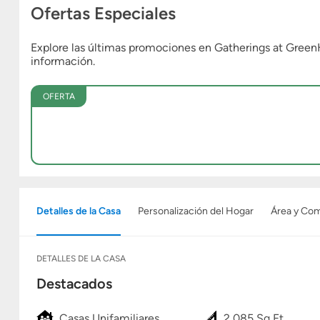
Ofertas Especiales
Explore las últimas promociones en Gatherings at Gre
información.
OFERTA
Detalles de la Casa
Personalización del Hogar
Área y Co
DETALLES DE LA CASA
Destacados
Casas Unifamiliares
2,085 Sq Ft