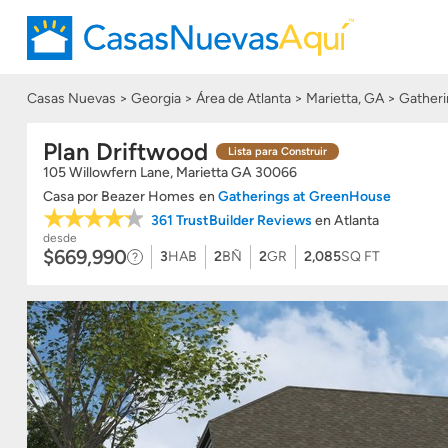
Casas Nuevas
Georgia
Área de Atlanta
Marietta, GA
Gather
Plan Driftwood
Lista para Construir
105 Willowfern Lane, Marietta
GA
30066
Casa
por
Beazer Homes
en
Gatherings at GreenHouse
361 TrustBuilder Reviews
en Atlanta
desde
$669,990
3
HAB
2
BÑ
2
GR
2,085
SQ FT