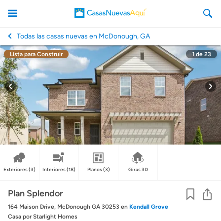
Todas las casas nuevas en McDonough, GA
Lista para Construir
1
de
23
CasasNuevasAqui
Exteriores
(3)
Interiores
(18)
Planos
(3)
Giras 3D
Co
Plan Splendor
164 Maison Drive, McDonough GA 30253
en
Kendall Grove
Casa
por Starlight Homes