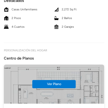
Destacados
Casas Unifamiliares
2,272 Sq Ft
2 Pisos
2 Baños
4 Cuartos
2 Garajes
PERSONALIZACIÓN DEL HOGAR
Centro de Planos
Ver Plano