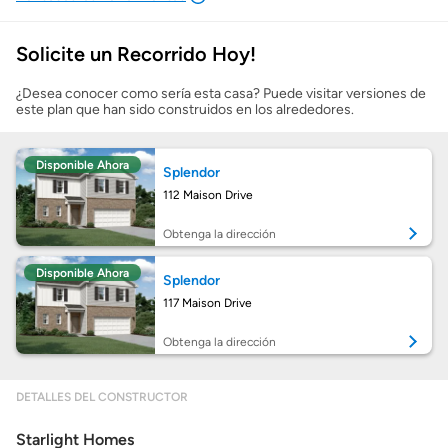
Solicite un Recorrido Hoy!
Mostrarme lo que puedo pagar
¿Desea conocer como sería esta casa? Puede visitar versiones de
este plan que han sido construidos en los alrededores.
Costos casa nueva vs. usada
Disponible Ahora
Splendor
Obtener mi puntaje de crédito
112 Maison Drive
Calcular mi hipoteca
Obtenga la dirección
Disponible Ahora
Splendor
Obtener Aprobación Previa
117 Maison Drive
Preparar mi casa para la venta
Obtenga la dirección
DETALLES DEL CONSTRUCTOR
Seguro de propietarios
Starlight Homes