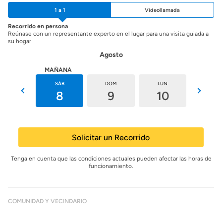
1 a 1
Videollamada
Recorrido en persona
Reúnase con un representante experto en el lugar para una visita guiada a
su hogar
Agosto
HOY
MAÑANA
VIE
SÁB
DOM
LUN
MAR
7
8
9
10
11
Solicitar un Recorrido
Tenga en cuenta que las condiciones actuales pueden afectar las horas de
funcionamiento.
COMUNIDAD Y VECINDARIO