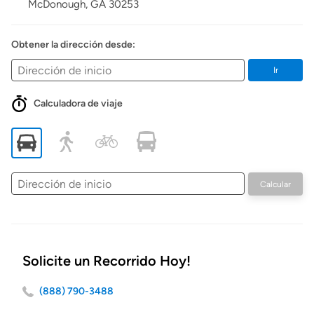
McDonough,
GA
30253
Obtener la dirección desde:
Ir
Calculadora de viaje
Dirección
Calcular
de
inicio
Solicite un Recorrido Hoy!
(888) 790-3488