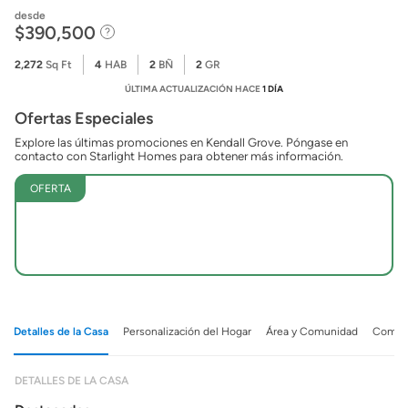
desde
$390,500
2,272
Sq Ft
4
HAB
2
BÑ
2
GR
ÚLTIMA ACTUALIZACIÓN HACE
1 DÍA
Ofertas Especiales
Explore las últimas promociones en Kendall Grove. Póngase en
contacto con Starlight Homes para obtener más información.
OFERTA
Detalles de la Casa
Personalización del Hogar
Área y Comunidad
Comuni
DETALLES DE LA CASA