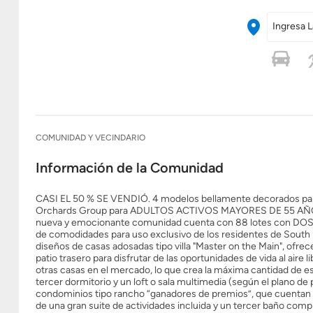
Ingresa L
COMUNIDAD Y VECINDARIO
Información de la Comunidad
CASI EL 50 % SE VENDIÓ. 4 modelos bellamente decorados para 
Orchards Group para ADULTOS ACTIVOS MAYORES DE 55 AÑOS qu
nueva y emocionante comunidad cuenta con 88 lotes con DOS c
de comodidades para uso exclusivo de los residentes de South 
diseños de casas adosadas tipo villa "Master on the Main", ofrec
patio trasero para disfrutar de las oportunidades de vida al air
otras casas en el mercado, lo que crea la máxima cantidad de esp
tercer dormitorio y un loft o sala multimedia (según el plano
condominios tipo rancho “ganadores de premios”, que cuentan c
de una gran suite de actividades incluida y un tercer baño compl