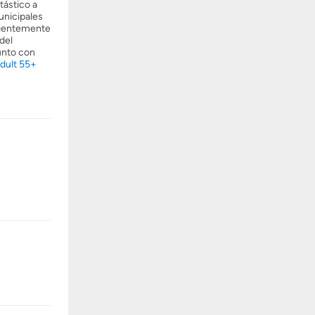
tástico a
unicipales
nientemente
del
unto con
dult 55+