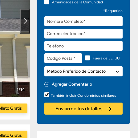
Amenidades de la Comunidad
*Requerido
Nombre
Completo
Correo
electrónico
Teléfono
Código
Fuera de EE. UU.
Postal
Método
Preferido
de
Agregar Comentario
Contacto
1/14
Preguntas
También incluir Condominios similares
o
Comentarios
lleto Gratis
Enviarme los detalles
lleto Gratis