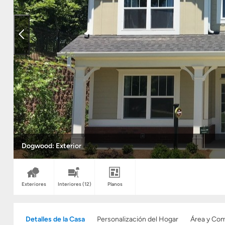
Dogwood: Exterior
Exteriores
Interiores
(12)
Planos
Detalles de la Casa
Personalización del Hogar
Área y Co