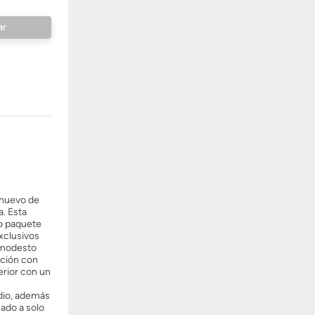
 nuevo de
. Esta
o paquete
xclusivos
n modesto
ación con
erior con un
udio, además
cado a solo