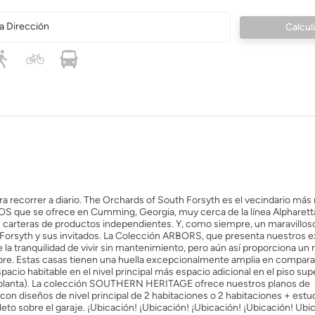
a Dirección
recorrer a diario. The Orchards of South Forsyth es el vecindario más
e se ofrece en Cumming, Georgia, muy cerca de la línea Alpharetta
arteras de productos independientes. Y, como siempre, un maravillos
Forsyth y sus invitados. La Colección ARBORS, que presenta nuestros e
e la tranquilidad de vivir sin mantenimiento, pero aún así proporciona u
e libre. Estas casas tienen una huella excepcionalmente amplia en compar
acio habitable en el nivel principal más espacio adicional en el piso sup
 de planta). La colección SOUTHERN HERITAGE ofrece nuestros planos de
on diseños de nivel principal de 2 habitaciones o 2 habitaciones + est
eto sobre el garaje. ¡Ubicación! ¡Ubicación! ¡Ubicación! ¡Ubicación! Ubi