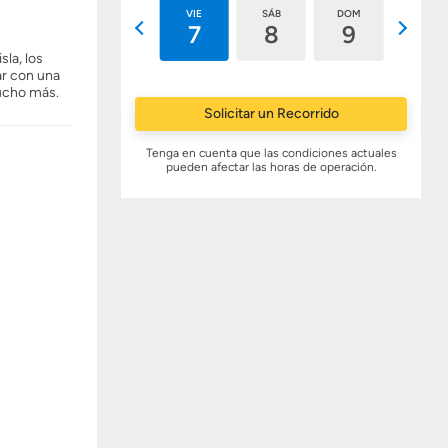
JUE
VIE
SÁB
DOM
LUN
6
7
8
9
10
sla, los
ar con una
mucho más.
Solicitar un Recorrido
Tenga en cuenta que las condiciones actuales
pueden afectar las horas de operación.