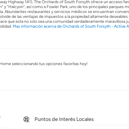
rkway Highway 141), The Orchards of South Forsyth ofrece un acceso fan
” y “Halcyon”, así como a Fowler Park, uno de los principales parques m
ncia. Abundantes restaurantes y servicios médicos se encuentran conve
e olvide de las ventajas de impuestos a la propiedad altamente deseables 
 hace que esta no solo sea una comunidad verdaderamente maravillosa j
ilidad.
Mas información acerca de Orchards of South Forsyth - Active A
 Home seleccionando tus opciones favoritas hoy!
f
Puntos de Interés Locales