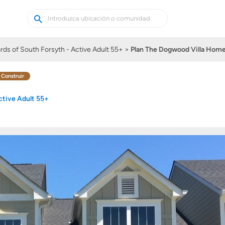
Buscar
Buscar
casas
nuevas
rds of South Forsyth - Active Adult 55+
Plan The Dogwood Villa Hom
 Construir
ctive Adult 55+