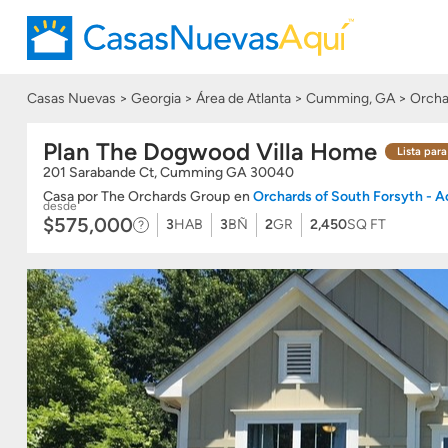
Casas Nuevas
Georgia
Área de Atlanta
Cumming, GA
Orcha
Plan The Dogwood Villa Home
Lista para
201 Sarabande Ct, Cumming
GA
30040
Casa
por
The Orchards Group
en
Orchards of South Forsyth - A
desde
$575,000
3
HAB
3
BÑ
2
GR
2,450
SQ FT