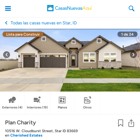
Todas las casas nuevas en Star, ID
Lista para Construir
1
de
24
CasasNuevasAqui
Exteriores
(4)
Interiores
(19)
Planos
Otros
Co
Plan Charity
10516 W. Cloudburst Street, Star ID 83669
en
Cherished Estates