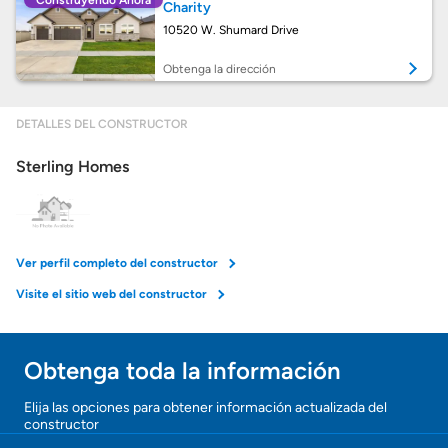
Construyendo Ahora
Charity
Obtener Aprobación Previa
10520 W. Shumard Drive
Preparar mi casa para la venta
Obtenga la dirección
DETALLES DEL CONSTRUCTOR
Seguro de propietarios
Sterling Homes
Obtener ofertas por mi casa
Ver perfil completo del constructor
Visite el sitio web del constructor
Obtenga toda la información
Elija las opciones para obtener información actualizada del
constructor