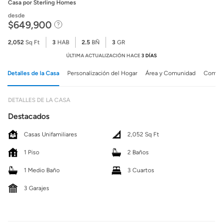
Casa
por Sterling Homes
desde
$649,900
2,052
Sq Ft
3
HAB
2.5
BÑ
3
GR
ÚLTIMA ACTUALIZACIÓN HACE
3 DÍAS
Detalles de la Casa
Personalización del Hogar
Área y Comunidad
Comuni
DETALLES DE LA CASA
Destacados
Casas Unifamiliares
2,052 Sq Ft
1 Piso
2 Baños
1 Medio Baño
3 Cuartos
3 Garajes