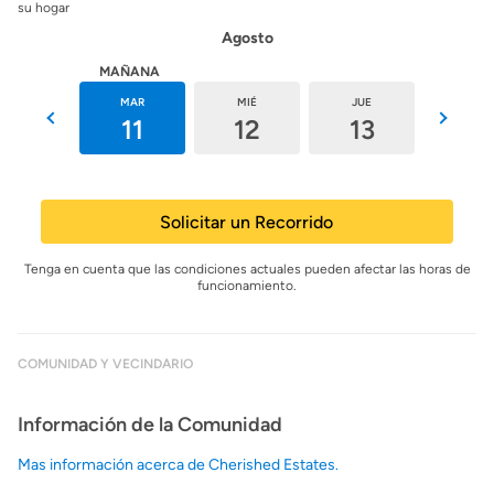
su hogar
Agosto
HOY
MAÑANA
LUN
MAR
MIÉ
JUE
VIE
10
11
12
13
14
Solicitar un Recorrido
Tenga en cuenta que las condiciones actuales pueden afectar las horas de
funcionamiento.
COMUNIDAD Y VECINDARIO
Información de la Comunidad
Mas información acerca de Cherished Estates.