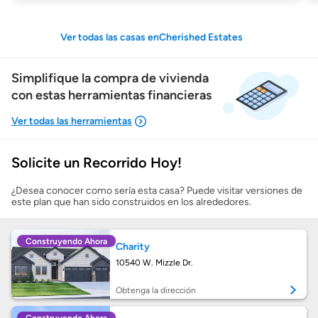
Ver todas las casas enCherished Estates
Simplifique la compra de vivienda
con estas herramientas financieras
Solicite un Recorrido Hoy!
Mostrarme lo que puedo pagar
¿Desea conocer como sería esta casa? Puede visitar versiones de
este plan que han sido construidos en los alrededores.
Costos casa nueva vs. usada
Construyendo Ahora
Charity
Obtener mi puntaje de crédito
10540 W. Mizzle Dr.
Calcular mi hipoteca
Obtenga la dirección