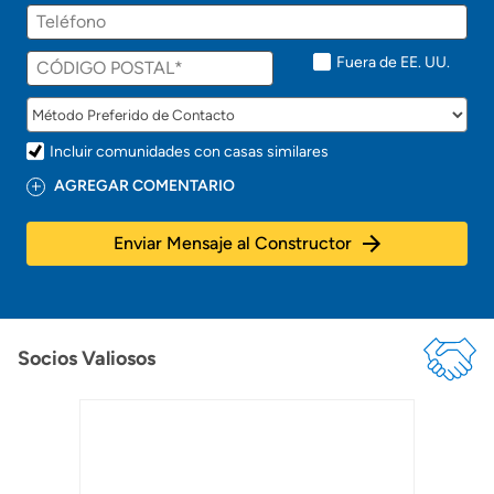
r
Teléfono
o
n
t
Fuera de EE. UU.
o
!
Incluir comunidades con casas similares
AGREGAR COMENTARIO
Enviar Mensaje al Constructor
Socios Valiosos