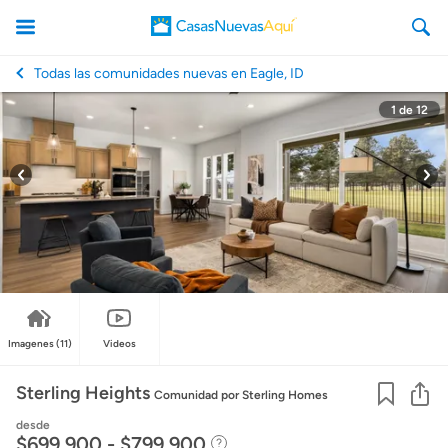
Todas las comunidades nuevas en Eagle, ID
1
de
12
CasasNuevasAqui
Imagenes
(11)
Videos
Co
Sterling Heights
Comunidad
por Sterling Homes
desde
$699,900 - $799,900