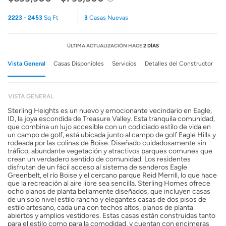
2223 - 2453
Sq Ft
3
Casas Nuevas
ÚLTIMA ACTUALIZACIÓN HACE
2 DÍAS
Vista General
Casas Disponibles
Servicios
Detalles del Constructor
VISTA GENERAL
Sterling Heights es un nuevo y emocionante vecindario en Eagle,
ID, la joya escondida de Treasure Valley. Esta tranquila comunidad,
que combina un lujo accesible con un codiciado estilo de vida en
un campo de golf, está ubicada junto al campo de golf Eagle Hills y
rodeada por las colinas de Boise. Diseñado cuidadosamente sin
tráfico, abundante vegetación y atractivos parques comunes que
crean un verdadero sentido de comunidad. Los residentes
disfrutan de un fácil acceso al sistema de senderos Eagle
Greenbelt, el río Boise y el cercano parque Reid Merrill, lo que hace
que la recreación al aire libre sea sencilla. Sterling Homes ofrece
ocho planos de planta bellamente diseñados, que incluyen casas
de un solo nivel estilo rancho y elegantes casas de dos pisos de
estilo artesano, cada una con techos altos, planos de planta
abiertos y amplios vestidores. Estas casas están construidas tanto
para el estilo como para la comodidad, y cuentan con encimeras