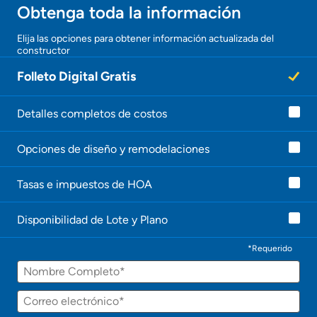
Obtenga toda la información
Obtener Aprobación Previa
¡Gracias!
Elija las opciones para obtener información actualizada del
constructor
¡
Preparar mi casa para la venta
U
Folleto Digital Gratis
n
a
Seguro de propietarios
g
e
Detalles completos de costos
n
Obtener ofertas por mi casa
t
Opciones de diseño y remodelaciones
e
l
e
Tasas e impuestos de HOA
c
o
n
Disponibilidad de Lote y Plano
t
a
c
*Requerido
t
Nombre
a
r
á
Correo
p
electrónico