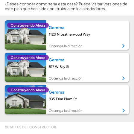
¿Desea conocer como sería esta casa? Puede visitar versiones de
este plan que han sido construidos en los alrededores.
Costos casa nueva vs. usada
Construyendo Ahora
Gemma
Obtener mi puntaje de crédito
1123 N Leatherwood Way
Calcular mi hipoteca
Obtenga la dirección
Construyendo Ahora
Gemma
Obtener Aprobación Previa
817 W Bay St
Preparar mi casa para la venta
Obtenga la dirección
Construyendo Ahora
Gemma
Seguro de propietarios
835 Friar Plum St
Obtenga la dirección
Obtener ofertas por mi casa
DETALLES DEL CONSTRUCTOR