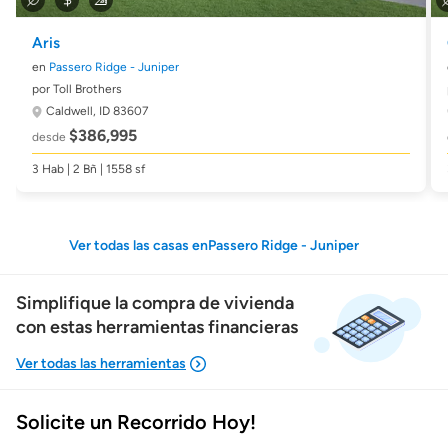
Aris
en
Passero Ridge - Juniper
por Toll Brothers
Caldwell, ID 83607
$386,995
desde
3 Hab | 2 Bñ | 1558 sf
Ver todas las casas enPassero Ridge - Juniper
Simplifique la compra de vivienda
con estas herramientas financieras
Solicite un Recorrido Hoy!
Mostrarme lo que puedo pagar