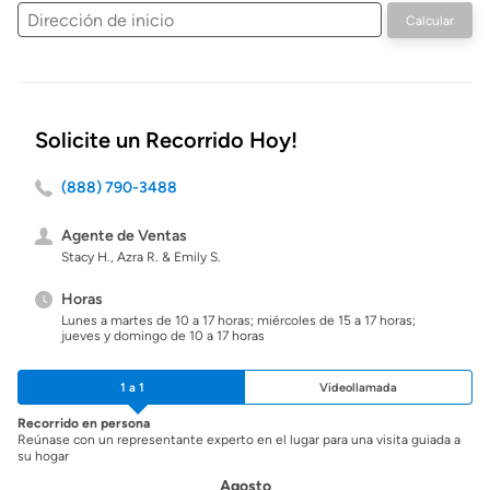
Dirección
Calcular
de
inicio
Solicite un Recorrido Hoy!
(888) 790-3488
Agente de Ventas
Stacy H., Azra R. & Emily S.
Horas
Lunes a martes de 10 a 17 horas; miércoles de 15 a 17 horas;
jueves y domingo de 10 a 17 horas
1 a 1
Videollamada
Recorrido en persona
Reúnase con un representante experto en el lugar para una visita guiada a
su hogar
Agosto