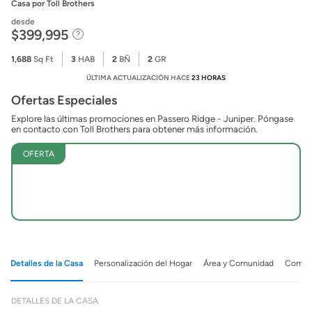
Casa
por Toll Brothers
desde
$399,995
1,688
Sq Ft
3
HAB
2
BÑ
2
GR
ÚLTIMA ACTUALIZACIÓN HACE
23 HORAS
Ofertas Especiales
Explore las últimas promociones en Passero Ridge - Juniper. Póngase
en contacto con Toll Brothers para obtener más información.
OFERTA
Detalles de la Casa
Personalización del Hogar
Área y Comunidad
Comuni
DETALLES DE LA CASA