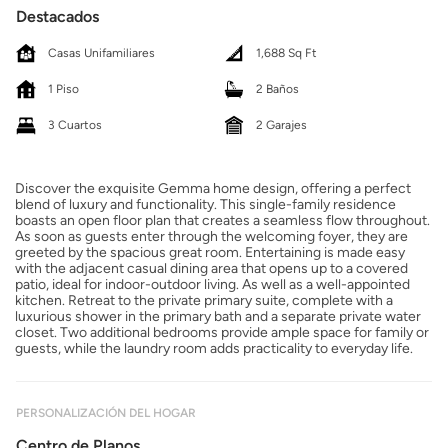
Destacados
Casas Unifamiliares
1,688 Sq Ft
1 Piso
2 Baños
3 Cuartos
2 Garajes
Discover the exquisite Gemma home design, offering a perfect
blend of luxury and functionality. This single-family residence
boasts an open floor plan that creates a seamless flow throughout.
As soon as guests enter through the welcoming foyer, they are
greeted by the spacious great room. Entertaining is made easy
with the adjacent casual dining area that opens up to a covered
patio, ideal for indoor-outdoor living. As well as a well-appointed
kitchen. Retreat to the private primary suite, complete with a
luxurious shower in the primary bath and a separate private water
closet. Two additional bedrooms provide ample space for family or
guests, while the laundry room adds practicality to everyday life.
PERSONALIZACIÓN DEL HOGAR
Centro de Planos