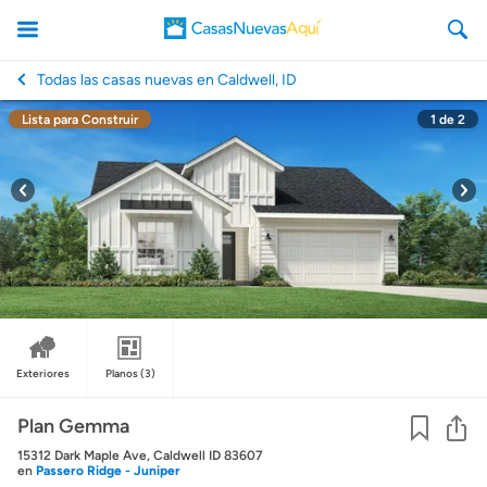
Todas las casas nuevas en Caldwell, ID
Lista para Construir
1
de
2
CasasNuevasAqui
Exteriores
Planos
(3)
Co
Plan Gemma
15312 Dark Maple Ave, Caldwell ID 83607
en
Passero Ridge - Juniper