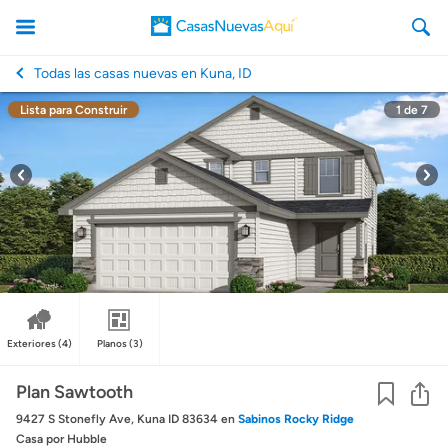
Todas las casas nuevas en Kuna, ID
Lista para Construir
1
de
7
CasasNuevasAqui
Exteriores
(4)
Planos
(3)
Co
Plan Sawtooth
9427 S Stonefly Ave, Kuna ID 83634
en
Sabinos Rocky Ridge
Casa
por Hubble