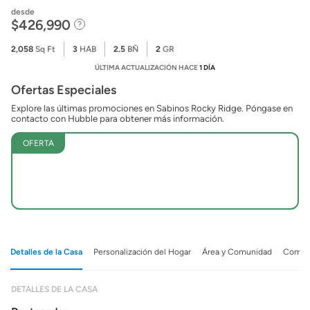
desde
$426,990
2,058
Sq Ft
3
HAB
2.5
BÑ
2
GR
ÚLTIMA ACTUALIZACIÓN HACE
1 DÍA
Ofertas Especiales
Explore las últimas promociones en Sabinos Rocky Ridge. Póngase en
contacto con Hubble para obtener más información.
OFERTA
Detalles de la Casa
Personalización del Hogar
Área y Comunidad
Comuni
DETALLES DE LA CASA