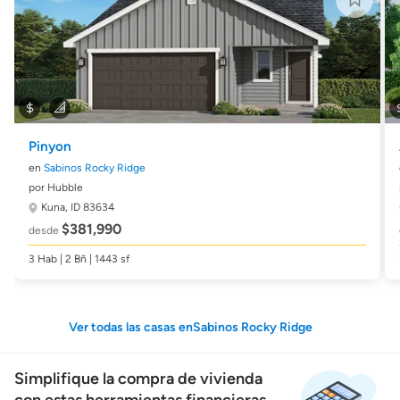
Pinyon
en
Sabinos Rocky Ridge
por Hubble
Kuna, ID 83634
$381,990
desde
3 Hab | 2 Bñ | 1443 sf
Ver todas las casas enSabinos Rocky Ridge
Simplifique la compra de vivienda