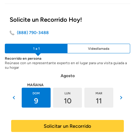
Solicite un Recorrido Hoy!
(888) 790-3488
1 a 1
Videollamada
Recorrido en persona
Reúnase con un representante experto en el lugar para una visita guiada a
su hogar
Agosto
HOY
MAÑANA
SÁB
DOM
LUN
MAR
MIÉ
8
9
10
11
12
Solicitar un Recorrido