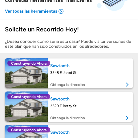
con estas herramientas financieras
Solicite un Recorrido Hoy!
Mostrarme lo que puedo pagar
¿Desea conocer como sería esta casa? Puede visitar versiones de
este plan que han sido construidos en los alrededores.
Costos casa nueva vs. usada
Construyendo Ahora
Sawtooth
Obtener mi puntaje de crédito
3548 E Jared St
Calcular mi hipoteca
Obtenga la dirección
Construyendo Ahora
Sawtooth
Obtener Aprobación Previa
3529 E Betty St
Preparar mi casa para la venta
Obtenga la dirección
Construyendo Ahora
Sawtooth
Seguro de propietarios