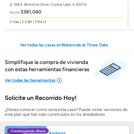
168 E. Berkshire Drive,
Crystal Lake, IL 60014
$381,040
desde
3 Hab | 2.5 Bñ | 1764 sf
Ver todas las casas enWaterside at Three Oaks
Simplifique la compra de vivienda
con estas herramientas financieras
Solicite un Recorrido Hoy!
Mostrarme lo que puedo pagar
¿Desea conocer como sería esta casa? Puede visitar versiones de
este plan que han sido construidos en los alrededores.
Costos casa nueva vs. usada
Construyendo Ahora
Amherst
Obtener mi puntaje de crédito