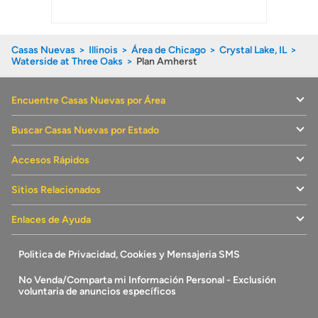
Casas Nuevas
Illinois
Área de Chicago
Crystal Lake, IL
Waterside at Three Oaks
Plan Amherst
Encuentre Casas Nuevas por Área
Buscar Casas Nuevas por Estado
Accesos Rápidos
Sitios Relacionados
Enlaces de Ayuda
Politica de Privacidad, Cookies y Mensajeria SMS
No Venda/Comparta mi Información Personal - Exclusión
voluntaria de anuncios específicos