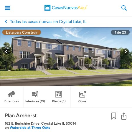
Todas las casas nuevas en Crystal Lake, IL
Lista para Construir
1
de
23
CasasNuevasAqui
Exteriores
Interiores
(19)
Planos
(3)
Otros
Co
Plan Amherst
162 E. Berkshire Drive, Crystal Lake IL 60014
en
Waterside at Three Oaks