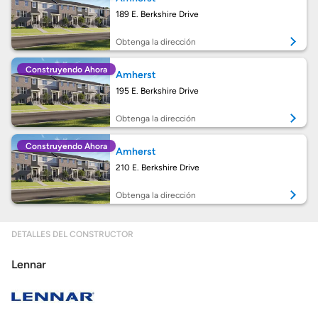
189 E. Berkshire Drive
Calcular mi hipoteca
Obtenga la dirección
Construyendo Ahora
Amherst
Obtener Aprobación Previa
195 E. Berkshire Drive
Preparar mi casa para la venta
Obtenga la dirección
Construyendo Ahora
Amherst
Seguro de propietarios
210 E. Berkshire Drive
Obtenga la dirección
Obtener ofertas por mi casa
DETALLES DEL CONSTRUCTOR
Lennar