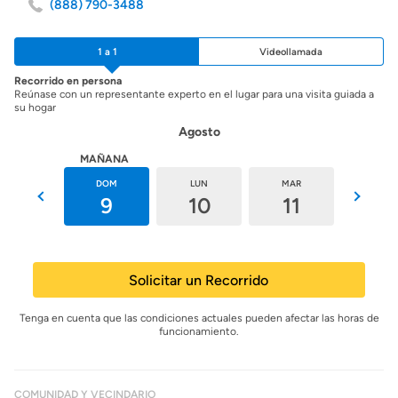
(888) 790-3488
1 a 1
Videollamada
Recorrido en persona
Reúnase con un representante experto en el lugar para una visita guiada a
su hogar
Agosto
HOY
MAÑANA
SÁB
DOM
LUN
MAR
MIÉ
8
9
10
11
12
Solicitar un Recorrido
Tenga en cuenta que las condiciones actuales pueden afectar las horas de
funcionamiento.
COMUNIDAD Y VECINDARIO