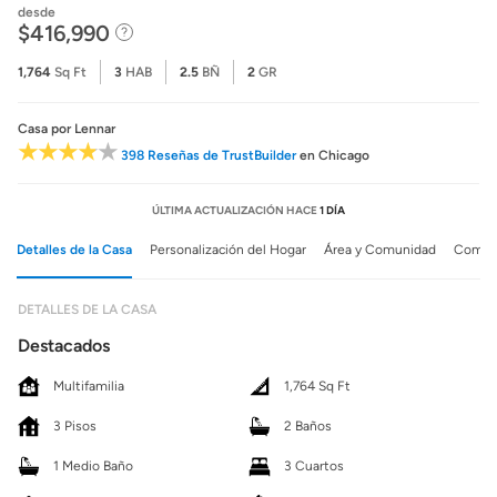
desde
$416,990
1,764
Sq Ft
3
HAB
2.5
BÑ
2
GR
Casa
por Lennar
398 Reseñas de TrustBuilder
en Chicago
ÚLTIMA ACTUALIZACIÓN HACE
1 DÍA
Detalles de la Casa
Personalización del Hogar
Área y Comunidad
Comuni
DETALLES DE LA CASA
Destacados
Multifamilia
1,764 Sq Ft
3 Pisos
2 Baños
1 Medio Baño
3 Cuartos