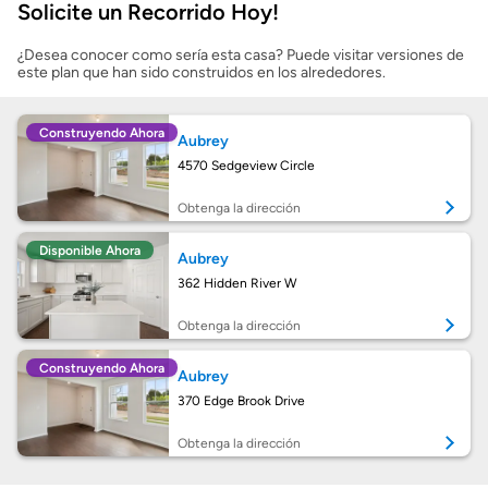
Solicite un Recorrido Hoy!
Mostrarme lo que puedo pagar
¿Desea conocer como sería esta casa? Puede visitar versiones de
este plan que han sido construidos en los alrededores.
Costos casa nueva vs. usada
Construyendo Ahora
Aubrey
Obtener mi puntaje de crédito
4570 Sedgeview Circle
Calcular mi hipoteca
Obtenga la dirección
Disponible Ahora
Aubrey
Obtener Aprobación Previa
362 Hidden River W
Preparar mi casa para la venta
Obtenga la dirección
Construyendo Ahora
Aubrey
Seguro de propietarios
370 Edge Brook Drive
Obtenga la dirección
Obtener ofertas por mi casa