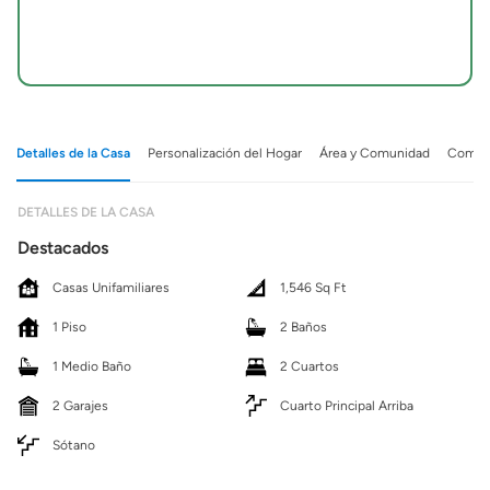
Detalles de la Casa
Personalización del Hogar
Área y Comunidad
Comuni
DETALLES DE LA CASA
Destacados
Casas Unifamiliares
1,546 Sq Ft
1 Piso
2 Baños
1 Medio Baño
2 Cuartos
2 Garajes
Cuarto Principal Arriba
Sótano