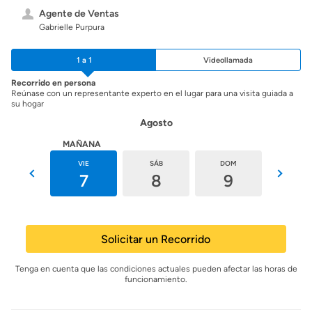
Agente de Ventas
Gabrielle Purpura
1 a 1
Videollamada
Recorrido en persona
Reúnase con un representante experto en el lugar para una visita guiada a
su hogar
Agosto
HOY
MAÑANA
JUE
VIE
SÁB
DOM
LUN
6
7
8
9
10
Solicitar un Recorrido
Tenga en cuenta que las condiciones actuales pueden afectar las horas de
funcionamiento.