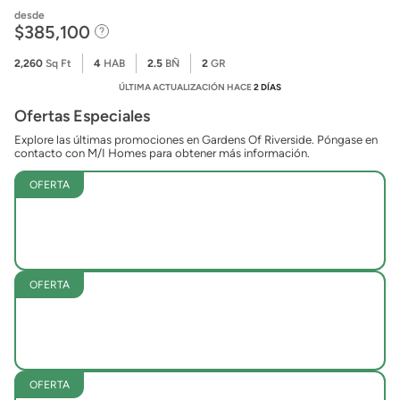
desde
$385,100
2,260
Sq Ft
4
HAB
2.5
BÑ
2
GR
ÚLTIMA ACTUALIZACIÓN HACE
2 DÍAS
Ofertas Especiales
Explore las últimas promociones en Gardens Of Riverside. Póngase en
contacto con M/I Homes para obtener más información.
OFERTA
OFERTA
OFERTA