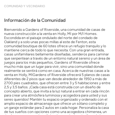
COMUNIDAD Y VECINDARIO
Información de la Comunidad
Bienvenido a Gardens of Riverside, una comunidad de casas de
nueva construcción a la venta en Holly, MI por M/I Homes.
Escondida en el paisaje ondulado del norte del condado de
Oakland y a solo unas pocas millas al este de Fenton, esta
comunidad boutique de 60 lotes ofrece un refugio tranquilo y lo
mantiene cerca de todo lo que necesita. Con una gran entrada,
casas unifamiliares bellamente diseñadas, senderos para caminar
que serpentean a través de un entorno natural sereno y un área de
juegos para los más pequeños, Gardens of Riverside ofrece
mucho más que un lugar para vivir, sino una comunidad donde
realmente se sentirá como en casa. Acerca de nuestras casas a la
venta en Holly, MIGardens of Riverside ofrecerá 5 planos de casas
diferentes de 2 pisos que van desde alrededor de 1950 a más de
2700 pies cuadrados, que ofrecen entre 3 y 5 habitaciones y entre
2,5 y 3,5 baños. ¡Cada casa está construida con un diseño de
concepto abierto, que invita a la luz natural a entrar en cada rincón
para crear una atmósfera luminosa y acogedora para usted y sus
seres queridos! Mantén tu espacio organizado y ordenado con el
amplio espacio de almacenaje que ofrece un sótano completo y
un garaje estándar para 2 autos en cada hogar. Personaliza la casa
de tus sueños con opciones como una acogedora chimenea, un