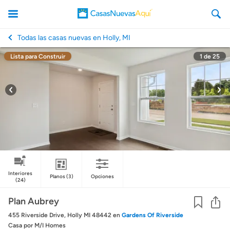
Todas las casas nuevas en Holly, MI
Lista para Construir
1
de
25
CasasNuevasAqui
Interiores
Planos
(3)
Opciones
(24)
Co
Plan Aubrey
455 Riverside Drive, Holly MI 48442
en
Gardens Of Riverside
Casa
por M/I Homes