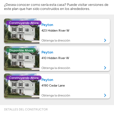
¿Desea conocer como sería esta casa? Puede visitar versiones de
este plan que han sido construidos en los alrededores.
Costos casa nueva vs. usada
Construyendo Ahora
Peyton
Obtener mi puntaje de crédito
423 Hidden River W
Calcular mi hipoteca
Obtenga la dirección
Disponible Ahora
Peyton
Obtener Aprobación Previa
410 Hidden River W
Preparar mi casa para la venta
Obtenga la dirección
Construyendo Ahora
Peyton
Seguro de propietarios
4190 Cedar Lane
Obtenga la dirección
Obtener ofertas por mi casa
DETALLES DEL CONSTRUCTOR