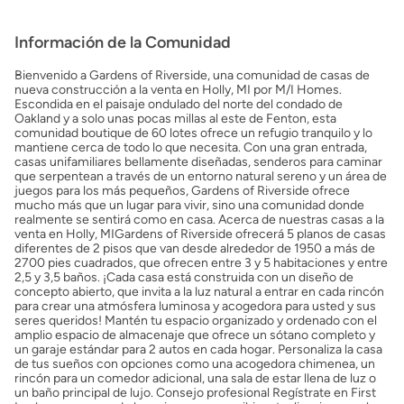
Información de la Comunidad
Bienvenido a Gardens of Riverside, una comunidad de casas de
nueva construcción a la venta en Holly, MI por M/I Homes.
Escondida en el paisaje ondulado del norte del condado de
Oakland y a solo unas pocas millas al este de Fenton, esta
comunidad boutique de 60 lotes ofrece un refugio tranquilo y lo
mantiene cerca de todo lo que necesita. Con una gran entrada,
casas unifamiliares bellamente diseñadas, senderos para caminar
que serpentean a través de un entorno natural sereno y un área de
juegos para los más pequeños, Gardens of Riverside ofrece
mucho más que un lugar para vivir, sino una comunidad donde
realmente se sentirá como en casa. Acerca de nuestras casas a la
venta en Holly, MIGardens of Riverside ofrecerá 5 planos de casas
diferentes de 2 pisos que van desde alrededor de 1950 a más de
2700 pies cuadrados, que ofrecen entre 3 y 5 habitaciones y entre
2,5 y 3,5 baños. ¡Cada casa está construida con un diseño de
concepto abierto, que invita a la luz natural a entrar en cada rincón
para crear una atmósfera luminosa y acogedora para usted y sus
seres queridos! Mantén tu espacio organizado y ordenado con el
amplio espacio de almacenaje que ofrece un sótano completo y
un garaje estándar para 2 autos en cada hogar. Personaliza la casa
de tus sueños con opciones como una acogedora chimenea, un
rincón para un comedor adicional, una sala de estar llena de luz o
un baño principal de lujo. Consejo profesional Regístrate en First