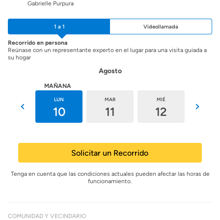
Gabrielle Purpura
1 a 1
Videollamada
Recorrido en persona
Reúnase con un representante experto en el lugar para una visita guiada a
su hogar
Agosto
HOY
MAÑANA
DOM
LUN
MAR
MIÉ
JUE
9
10
11
12
13
Solicitar un Recorrido
Tenga en cuenta que las condiciones actuales pueden afectar las horas de
funcionamiento.
COMUNIDAD Y VECINDARIO