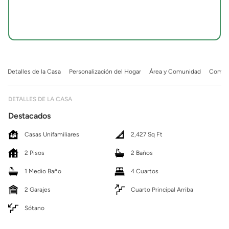
Detalles de la Casa
Personalización del Hogar
Área y Comunidad
Comuni
DETALLES DE LA CASA
Destacados
Casas Unifamiliares
2,427 Sq Ft
2 Pisos
2 Baños
1 Medio Baño
4 Cuartos
2 Garajes
Cuarto Principal Arriba
Sótano