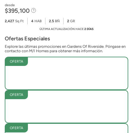
desde
$395,100
2,427
Sq Ft
4
HAB
2.5
BÑ
2
GR
ÚLTIMA ACTUALIZACIÓN HACE
2 DÍAS
Ofertas Especiales
Explore las últimas promociones en Gardens Of Riverside. Póngase en
contacto con M/I Homes para obtener más información.
OFERTA
OFERTA
OFERTA