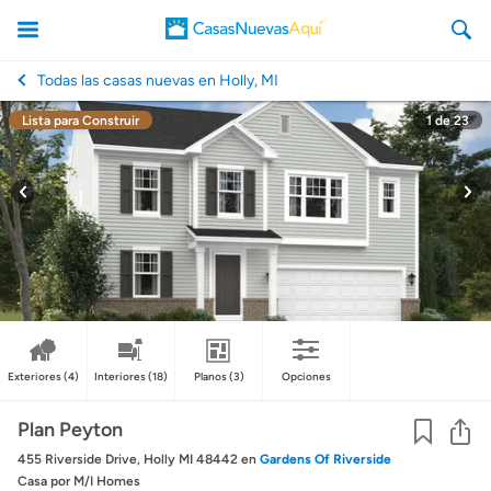
Todas las casas nuevas en Holly, MI
Lista para Construir
1
de
23
CasasNuevasAqui
Exteriores
(4)
Interiores
(18)
Planos
(3)
Opciones
Co
Plan Peyton
455 Riverside Drive, Holly MI 48442
en
Gardens Of Riverside
Casa
por M/I Homes