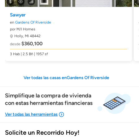
Sawyer
en
Gardens Of Riverside
por M/I Homes
Holly, MI 48442
$360,100
desde
3 Hab | 2.5 Bñ | 1957 sf
Ver todas las casas enGardens Of Riverside
Simplifique la compra de vivienda
con estas herramientas financieras
Solicite un Recorrido Hoy!
Mostrarme lo que puedo pagar