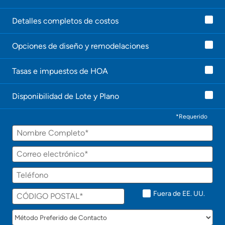
a
g
e
Detalles completos de costos
n
t
Opciones de diseño y remodelaciones
e
l
e
Tasas e impuestos de HOA
c
o
n
Disponibilidad de Lote y Plano
t
a
c
*Requerido
t
Nombre
a
r
á
Correo
p
electrónico
r
Teléfono
o
n
t
Fuera de EE. UU.
o
!