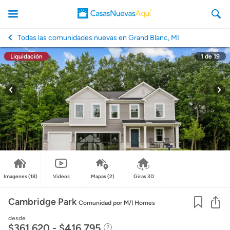
Todas las comunidades nuevas en Grand Blanc, MI
Liquidación
1
de
19
CasasNuevasAqui
Imagenes
(18)
Videos
Mapas
(2)
Giras 3D
Co
Cambridge Park
Comunidad
por M/I Homes
desde
$361,620 - $416,795