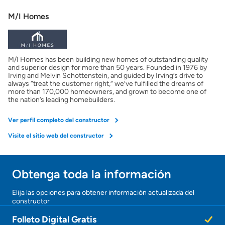
Mostrarme lo que puedo pagar
M/I Homes
Costos casa nueva vs. usada
M/I Homes has been building new homes of outstanding quality
Obtener mi puntaje de crédito
and superior design for more than 50 years. Founded in 1976 by
Irving and Melvin Schottenstein, and guided by Irving’s drive to
always “treat the customer right,” we’ve fulfilled the dreams of
Calcular mi hipoteca
more than 170,000 homeowners, and grown to become one of
the nation’s leading homebuilders.
Obtener Aprobación Previa
Ver perfil completo del constructor
Visite el sitio web del constructor
Preparar mi casa para la venta
Obtenga toda la información
Seguro de propietarios
¡Gracias!
Elija las opciones para obtener información actualizada del
constructor
¡
Obtener ofertas por mi casa
U
Folleto Digital Gratis
n