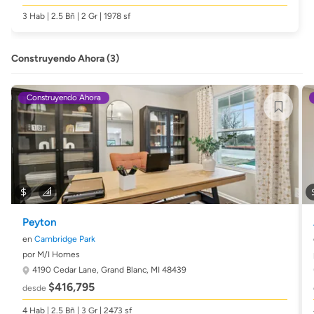
3 Hab | 2.5 Bñ | 2 Gr | 1978 sf
Construyendo Ahora (3)
Construyendo Ahora
Peyton
en
Cambridge Park
por M/I Homes
4190 Cedar Lane,
Grand Blanc, MI 48439
$416,795
desde
4 Hab | 2.5 Bñ | 3 Gr | 2473 sf