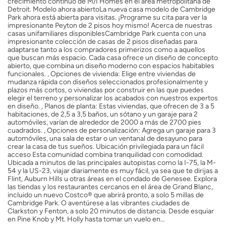
crecimiento continuo de M/I Homes en el área metropolitana de
Detroit. Modelo ahora abiertoLa nueva casa modelo de Cambridge
Park ahora está abierta para visitas. ¡Programe su cita para ver la
impresionante Peyton de 2 pisos hoy mismo! Acerca de nuestras
casas unifamiliares disponiblesCambridge Park cuenta con una
impresionante colección de casas de 2 pisos diseñadas para
adaptarse tanto a los compradores primerizos como a aquellos
que buscan más espacio. Cada casa ofrece un diseño de concepto
abierto, que combina un diseño moderno con espacios habitables
funcionales. , Opciones de vivienda: Elige entre viviendas de
mudanza rápida con diseños seleccionados profesionalmente y
plazos más cortos, o viviendas por construir en las que puedes
elegir el terreno y personalizar los acabados con nuestros expertos
en diseño. , Planos de planta: Estas viviendas, que ofrecen de 3 a 5
habitaciones, de 2,5 a 3,5 baños, un sótano y un garaje para 2
automóviles, varían de alrededor de 2000 a más de 2700 pies
cuadrados. , Opciones de personalización: Agrega un garaje para 3
automóviles, una sala de estar o un ventanal de desayuno para
crear la casa de tus sueños. Ubicación privilegiada para un fácil
acceso Esta comunidad combina tranquilidad con comodidad.
Ubicada a minutos de las principales autopistas como la I-75, la M-
54 y la US-23, viajar diariamente es muy fácil, ya sea que te dirijas a
Flint, Auburn Hills u otras áreas en el condado de Genesee. Explora
las tiendas y los restaurantes cercanos en el área de Grand Blanc,
incluido un nuevo Costco® que abrirá pronto, a solo 5 millas de
Cambridge Park. O aventúrese a las vibrantes ciudades de
Clarkston y Fenton, a solo 20 minutos de distancia. Desde esquiar
en Pine Knob y Mt. Holly hasta tomar un vuelo en...