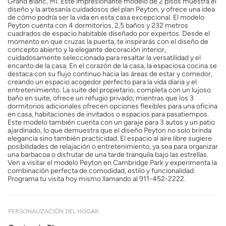
Grand Blanc, MI. Este impresionante modelo de 2 pisos muestra el
diseño y la artesanía cuidadosos del plan Peyton, y ofrece una idea
de cómo podría ser la vida en esta casa excepcional. El modelo
Peyton cuenta con 4 dormitorios, 2,5 baños y 232 metros
cuadrados de espacio habitable diseñado por expertos. Desde el
momento en que cruzas la puerta, te inspirarás con el diseño de
concepto abierto y la elegante decoración interior,
cuidadosamente seleccionada para resaltar la versatilidad y el
encanto de la casa. En el corazón de la casa, la espaciosa cocina se
destaca con su flujo continuo hacia las áreas de estar y comedor,
creando un espacio acogedor perfecto para la vida diaria y el
entretenimiento. La suite del propietario, completa con un lujoso
baño en suite, ofrece un refugio privado, mientras que los 3
dormitorios adicionales ofrecen opciones flexibles para una oficina
en casa, habitaciones de invitados o espacios para pasatiempos.
Este modelo también cuenta con un garaje para 3 autos y un patio
ajardinado, lo que demuestra que el diseño Peyton no solo brinda
elegancia sino también practicidad. El espacio al aire libre sugiere
posibilidades de relajación o entretenimiento, ya sea para organizar
una barbacoa o disfrutar de una tarde tranquila bajo las estrellas.
Ven a visitar el modelo Peyton en Cambridge Park y experimenta la
combinación perfecta de comodidad, estilo y funcionalidad.
Programa tu visita hoy mismo llamando al 911-452-2222.
PERSONALIZACIÓN DEL HOGAR