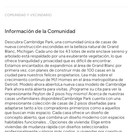
COMUNIDAD Y VECINDARIO
Información de la Comunidad
Descubra Cambridge Park, una comunidad única de casas de
nueva construcción escondidas en la belleza natural de Grand
Blanc, Michigan. Cada uno de los 43 lotes de este enclave sereno y
arbolado está respaldado por una exuberante vegetación, lo que
ofrece tranquilidad y privacidad que es difícil de encontrar.
Estamos encantados de expandirnos al área de Grand Blanc por
primera vez, con planes de construir más de 100 casas en la
ciudad para nuestros felices propietarios. Lea más sobre el
crecimiento continuo de M/I Homes en el área metropolitana de
Detroit. Modelo ahora abiertoLa nueva casa modelo de Cambridge
Park ahora está abierta para visitas. ¡Programe su cita para ver la
impresionante Peyton de 2 pisos hoy mismo! Acerca de nuestras
casas unifamiliares disponiblesCambridge Park cuenta con una
impresionante colección de casas de 2 pisos diseñadas para
adaptarse tanto a los compradores primerizos como a aquellos
que buscan más espacio. Cada casa ofrece un diseño de
concepto abierto, que combina un diseño moderno con espacios
habitables funcionales. , Opciones de vivienda: Elige entre
viviendas de mudanza rápida con diseños seleccionados
profesionalmente y plazos más cortos, o viviendas por construir