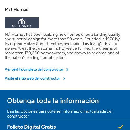
Mostrarme lo que puedo pagar
M/I Homes
Costos casa nueva vs. usada
M/I Homes has been building new homes of outstanding quality
Obtener mi puntaje de crédito
and superior design for more than 50 years. Founded in 1976 by
Irving and Melvin Schottenstein, and guided by Irving’s drive to
always “treat the customer right,” we’ve fulfilled the dreams of
Calcular mi hipoteca
more than 170,000 homeowners, and grown to become one of
the nation’s leading homebuilders.
Obtener Aprobación Previa
Ver perfil completo del constructor
Visite el sitio web del constructor
Preparar mi casa para la venta
Obtenga toda la información
Seguro de propietarios
Elija las opciones para obtener información actualizada del
constructor
Obtener ofertas por mi casa
Folleto Digital Gratis