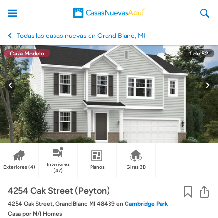
Todas las casas nuevas en Grand Blanc, MI
Casa Modelo
1
de
52
CasasNuevasAqui
Interiores
Exteriores
(4)
Planos
Giras 3D
(47)
Co
4254 Oak Street (Peyton)
4254 Oak Street, Grand Blanc MI 48439
en
Cambridge Park
Casa
por M/I Homes