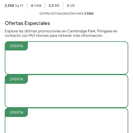
2,558
Sq Ft
4
HAB
2.5
BÑ
3
GR
ÚLTIMA ACTUALIZACIÓN HACE
2 DÍAS
Ofertas Especiales
Explore las últimas promociones en Cambridge Park. Póngase en
contacto con M/I Homes para obtener más información.
OFERTA
OFERTA
OFERTA