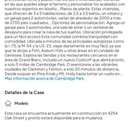
en las que puedes elegir el terreno y personalizar los acabados con
nuestros expertos en diseño. , Planos de planta: Estas viviendas,
que ofrecen de 3 a 5 habitaciones, de 2,5 a 3,5 baños, un sótano y
un garaje para 2 automóviles, varían de alrededor de 2000 a más
de 2700 pies cuadrados. , Opciones de personalización: Agrega un
garaje para 3 automóviles, una sala de estar o un ventanal de
desayuno para crear la casa de tus sueños. Ubicación privilegiada
para un fácil acceso Esta comunidad combina tranquilidad con
comodidad. Ubicada a minutos de las principales autopistas como
la I-75, la M-54 y la US-23, viajar diariamente es muy fácil, ya sea
que te dirijas a Flint, Auburn Hills u otras áreas en el condado de
Genesee. Explora las tiendas y los restaurantes cercanos en el
área de Grand Blanc, incluido un nuevo Costco® que abrirá pronto,
a solo 5 millas de Cambridge Park. O aventúrese a las vibrantes
ciudades de Clarkston y Fenton, a solo 20 minutos de distancia.
Desde esquiar en Pine Knob y Mt. Holly hasta tomar un vuelo en...
Mas información acerca de Cambridge Park.
Detalles de la Casa
Modelo
Esta casa se encuentra actualmente en construcción en 4254
Oak Street y pronto estará disponible para la mudanza.