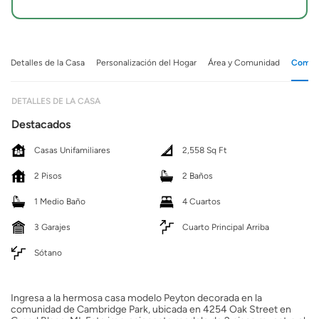
Detalles de la Casa
Personalización del Hogar
Área y Comunidad
Comuni
DETALLES DE LA CASA
Destacados
Casas Unifamiliares
2,558 Sq Ft
2 Pisos
2 Baños
1 Medio Baño
4 Cuartos
3 Garajes
Cuarto Principal Arriba
Sótano
Ingresa a la hermosa casa modelo Peyton decorada en la
comunidad de Cambridge Park, ubicada en 4254 Oak Street en