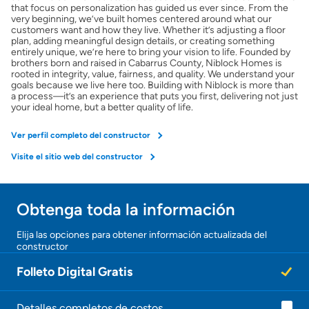
that focus on personalization has guided us ever since. From the
very beginning, we’ve built homes centered around what our
customers want and how they live. Whether it’s adjusting a floor
Obtener Aprobación Previa
plan, adding meaningful design details, or creating something
entirely unique, we’re here to bring your vision to life. Founded by
brothers born and raised in Cabarrus County, Niblock Homes is
Preparar mi casa para la venta
rooted in integrity, value, fairness, and quality. We understand your
goals because we live here too. Building with Niblock is more than
a process—it’s an experience that puts you first, delivering not just
your ideal home, but a better quality of life.
Seguro de propietarios
Ver perfil completo del constructor
Obtener ofertas por mi casa
Visite el sitio web del constructor
Obtenga toda la información
Elija las opciones para obtener información actualizada del
constructor
Folleto Digital Gratis
Detalles completos de costos