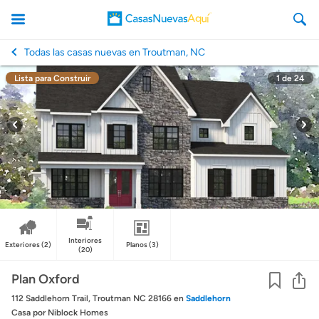
Todas las casas nuevas en Troutman, NC
Lista para Construir
1
de
24
CasasNuevasAqui
Interiores
Exteriores
(2)
Planos
(3)
(20)
Co
Plan Oxford
112 Saddlehorn Trail, Troutman NC 28166
en
Saddlehorn
Casa
por Niblock Homes