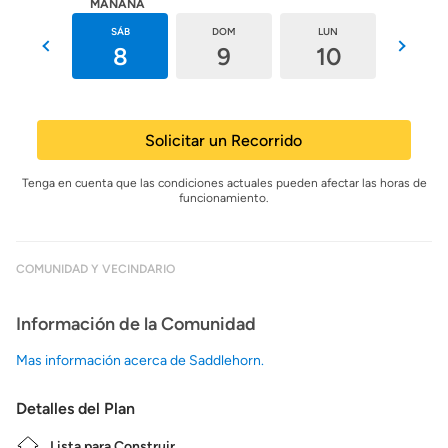
HOY
MAÑANA
VIE
SÁB
DOM
LUN
MAR
7
8
9
10
11
Solicitar un Recorrido
Tenga en cuenta que las condiciones actuales pueden afectar las horas de
funcionamiento.
COMUNIDAD Y VECINDARIO
Información de la Comunidad
Mas información acerca de Saddlehorn.
Detalles del Plan
Lista para Construir