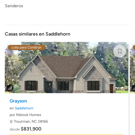
Senderos
Casas similares en Saddlehorn
Lista para Construir
Grayson
en
Saddlehorn
por Niblock Homes
Troutman, NC 28166
$831,900
desde