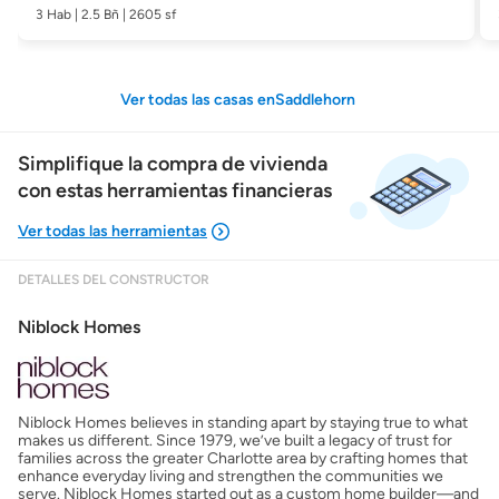
3 Hab | 2.5 Bñ | 2605 sf
Ver todas las casas enSaddlehorn
Simplifique la compra de vivienda
con estas herramientas financieras
DETALLES DEL CONSTRUCTOR
Mostrarme lo que puedo pagar
Niblock Homes
Costos casa nueva vs. usada
Niblock Homes believes in standing apart by staying true to what
Obtener mi puntaje de crédito
makes us different. Since 1979, we’ve built a legacy of trust for
families across the greater Charlotte area by crafting homes that
enhance everyday living and strengthen the communities we
Calcular mi hipoteca
serve. Niblock Homes started out as a custom home builder—and