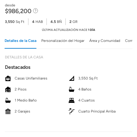
desde
$986,200
3,550
Sq Ft
4
HAB
4.5
BÑ
2
GR
ÚLTIMA ACTUALIZACIÓN HACE
1 DÍA
Detalles de la Casa
Personalización del Hogar
Área y Comunidad
Comuni
DETALLES DE LA CASA
Destacados
Casas Unifamiliares
3,550 Sq Ft
2 Pisos
4 Baños
1 Medio Baño
4 Cuartos
2 Garajes
Cuarto Principal Arriba