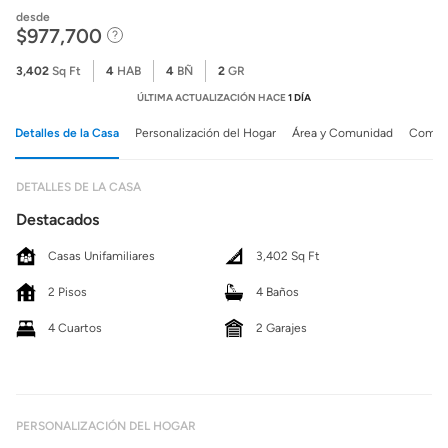
desde
$977,700
3,402
Sq Ft
4
HAB
4
BÑ
2
GR
ÚLTIMA ACTUALIZACIÓN HACE
1 DÍA
Detalles de la Casa
Personalización del Hogar
Área y Comunidad
Comuni
DETALLES DE LA CASA
Destacados
Casas Unifamiliares
3,402 Sq Ft
2 Pisos
4 Baños
4 Cuartos
2 Garajes
PERSONALIZACIÓN DEL HOGAR