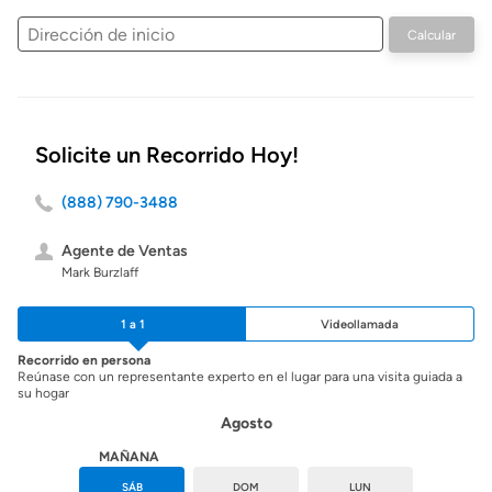
Dirección
Calcular
de
inicio
Solicite un Recorrido Hoy!
(888) 790-3488
Agente de Ventas
Mark Burzlaff
1 a 1
Videollamada
Recorrido en persona
Reúnase con un representante experto en el lugar para una visita guiada a
su hogar
Agosto
HOY
MAÑANA
VIE
SÁB
DOM
LUN
MAR