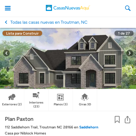
Todas las casas nuevas en Troutman, NC
Lista para Construir
1
de
27
CasasNuevasAqui
Interiores
Exteriores
(2)
Planos
(3)
Giras 3D
(23)
Co
Plan Paxton
112 Saddlehorn Trail, Troutman NC 28166
en
Saddlehorn
Casa
por Niblock Homes