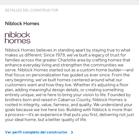
Obtener Aprobación Previa
DETALLES DEL CONSTRUCTOR
Niblock Homes
Preparar mi casa para la venta
Seguro de propietarios
Niblock Homes believes in standing apart by staying true to what
makes us different. Since 1979, we’ve built a legacy of trust for
families across the greater Charlotte area by crafting homes that
Obtener ofertas por mi casa
enhance everyday living and strengthen the communities we
serve. Niblock Homes started out as a custom home builder—and
that focus on personalization has guided us ever since. From the
very beginning, we’ve built homes centered around what our
customers want and how they live. Whether it’s adjusting a floor
plan, adding meaningful design details, or creating something
entirely unique, we’re here to bring your vision to life. Founded by
brothers born and raised in Cabarrus County, Niblock Homes is
rooted in integrity, value, fairness, and quality. We understand your
goals because we live here too. Building with Niblock is more than
a process—it’s an experience that puts you first, delivering not just
your ideal home, but a better quality of life.
Ver perfil completo del constructor