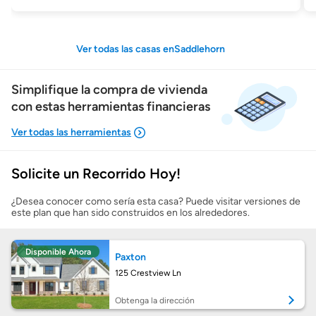
Ver todas las casas enSaddlehorn
Simplifique la compra de vivienda
con estas herramientas financieras
Solicite un Recorrido Hoy!
Mostrarme lo que puedo pagar
¿Desea conocer como sería esta casa? Puede visitar versiones de
este plan que han sido construidos en los alrededores.
Costos casa nueva vs. usada
Disponible Ahora
Paxton
Obtener mi puntaje de crédito
125 Crestview Ln
Calcular mi hipoteca
Obtenga la dirección