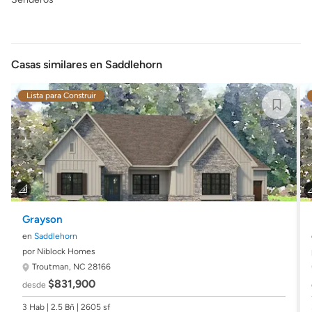
Casas similares en Saddlehorn
Lista para Construir
Grayson
en
Saddlehorn
por Niblock Homes
Troutman, NC 28166
$831,900
desde
3 Hab | 2.5 Bñ | 2605 sf