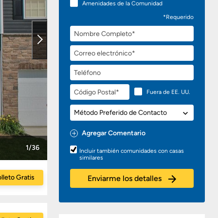
Amenidades de la Comunidad
*Requerido
Nombre
Completo
Correo
electrónico
Teléfono
Código
Fuera de EE. UU.
Postal
Método
Preferido
de
Agregar Comentario
Contacto
Preguntas
1/36
Incluir también comunidades con casas
o
similares
Comentarios
lleto Gratis
Enviarme los detalles