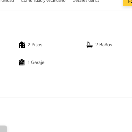
munidad
Comunidad y vecindario
Detalles del Constructor
Fo
2 Pisos
2 Baños
1 Garaje