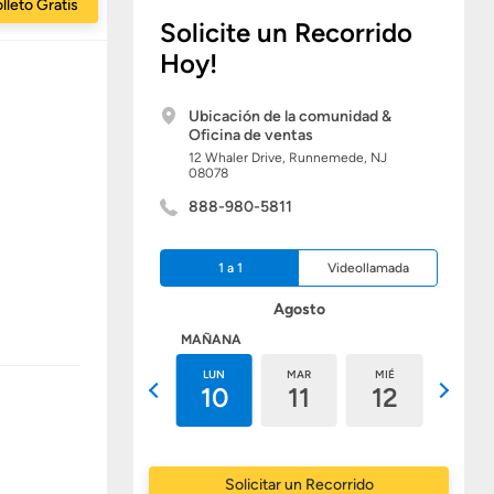
lleto Gratis
Solicite un Recorrido
Hoy!
Ubicación de la comunidad &
Oficina de ventas
12 Whaler Drive,
Runnemede,
NJ
08078
888-980-5811
1 a 1
Videollamada
Agosto
HOY
MAÑANA
DOM
LUN
MAR
MIÉ
JUE
9
10
11
12
13
Solicitar un Recorrido