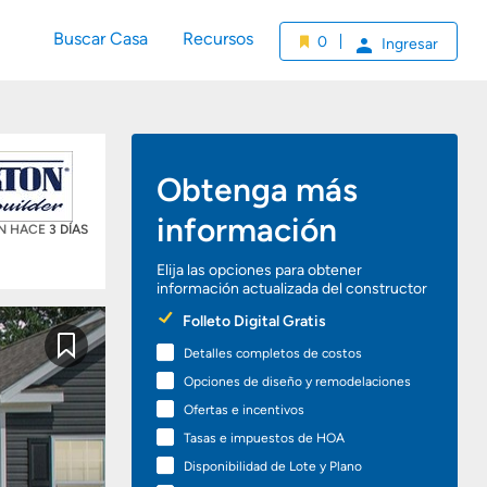
Buscar Casa
Recursos
0
Ingresar
Obtenga más
información
ÓN HACE
3 DÍAS
Elija las opciones para obtener
información actualizada del constructor
Preferred
Folleto Digital Gratis
Options
Detalles completos de costos
Guardar
Opciones de diseño y remodelaciones
Ofertas e incentivos
Tasas e impuestos de HOA
Disponibilidad de Lote y Plano