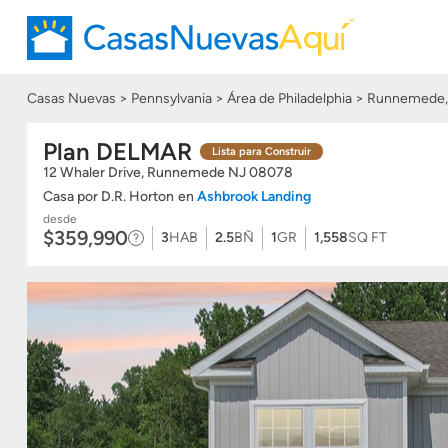
Casas Nuevas
Pennsylvania
Área de Philadelphia
Runnemede,
Plan DELMAR
Lista para Construir
12 Whaler Drive, Runnemede
NJ
08078
Casa
por
D.R. Horton
en
Ashbrook Landing
desde
$359,990
3
HAB
2.5
BÑ
1
GR
1,558
SQ FT