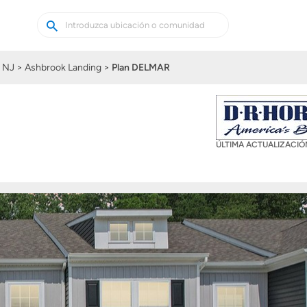
Buscar
Buscar
casas
nuevas
 NJ
Ashbrook Landing
Plan DELMAR
ÚLTIMA ACTUALIZACI