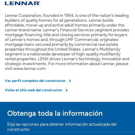
Costos casa nueva vs. usada
Lennar Corporation, founded in 1954, is one of the nation's leading
Obtener mi puntaje de crédito
builders of quality homes for all generations. Lennar builds
affordable, move-up and active adult homes primarily under the
Lennar brand name. Lennar's Financial Services segment provides
Calcular mi hipoteca
mortgage financing, title and closing services primarily for buyers
of Lennar's homes and, through LMF Commercial, originates
mortgage loans secured primarily by commercial real estate
properties throughout the United States. Lennar's Multifamily
Obtener Aprobación Previa
segment is a nationwide developer of high-quality multifamily
rental properties. LENX drives Lennar's technology, innovation and
strategic investments. For more information about Lennar, please
Preparar mi casa para la venta
visit www.lennar.com.
Ver perfil completo del constructor
Seguro de propietarios
Visite el sitio web del constructor
Obtener ofertas por mi casa
Obtenga toda la información
Elija las opciones para obtener información actualizada del
constructor