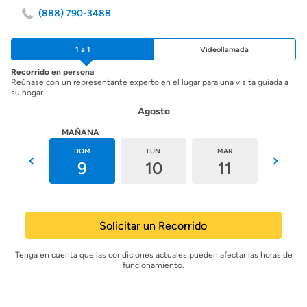
(888) 790-3488
1 a 1
Videollamada
Recorrido en persona
Reúnase con un representante experto en el lugar para una visita guiada a
su hogar
Agosto
HOY
MAÑANA
SÁB
DOM
LUN
MAR
MIÉ
8
9
10
11
12
Solicitar un Recorrido
Tenga en cuenta que las condiciones actuales pueden afectar las horas de
funcionamiento.