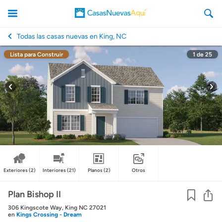
Todas las casas nuevas en King, NC
Lista para Construir
1
de
25
CasasNuevasAqui
Exteriores
(2)
Interiores
(21)
Planos
(2)
Otros
Co
Plan Bishop II
306 Kingscote Way, King NC 27021
en
Kings Crossing - Dream