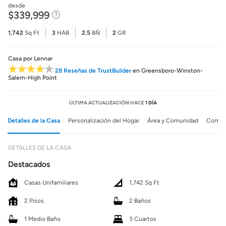
desde
$339,999
1,742
Sq Ft
3
HAB
2.5
BÑ
2
GR
Casa
por Lennar
28 Reseñas de TrustBuilder
en Greensboro-Winston-
Salem-High Point
ÚLTIMA ACTUALIZACIÓN HACE
1 DÍA
Detalles de la Casa
Personalización del Hogar
Área y Comunidad
Comuni
DETALLES DE LA CASA
Destacados
Casas Unifamiliares
1,742 Sq Ft
2 Pisos
2 Baños
1 Medio Baño
3 Cuartos