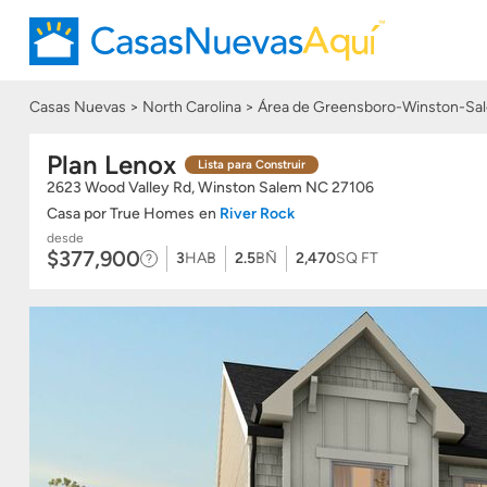
Casas Nuevas
North Carolina
Área de Greensboro-Winston-Sal
Plan Lenox
Lista para Construir
2623 Wood Valley Rd, Winston Salem
NC
27106
Casa
por True Homes
en
River Rock
desde
$377,900
3
HAB
2.5
BÑ
2,470
SQ FT