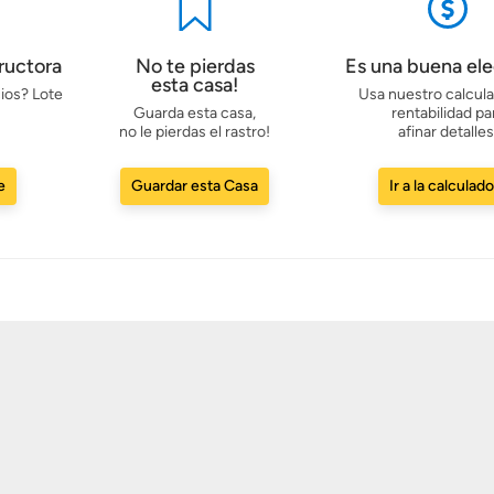
ructora
No te pierdas
Es una buena el
esta casa!
ios? Lote
Usa nuestro calcul
Guarda esta casa,
rentabilidad pa
no le pierdas el rastro!
afinar detalles
e
Guardar esta Casa
Ir a la calculad