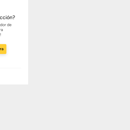
ección?
ador de
ra
!
ora