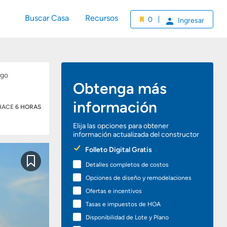
Buscar Casa
Recursos
0
Ingresar
Obtenga más
información
 HACE
6 HORAS
Elija las opciones para obtener
información actualizada del constructor
Preferred
Folleto Digital Gratis
Options
Detalles completos de costos
Guardar
Opciones de diseño y remodelaciones
Ofertas e incentivos
Tasas e impuestos de HOA
Disponibilidad de Lote y Plano