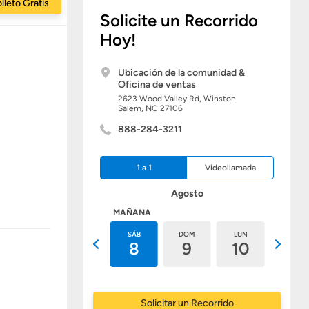
lleto Gratis
Solicite un Recorrido
Hoy!
Ubicación de la comunidad &
Oficina de ventas
2623 Wood Valley Rd,
Winston
Salem,
NC
27106
888-284-3211
1 a 1
Videollamada
Agosto
HOY
MAÑANA
VIE
SÁB
DOM
LUN
MAR
7
8
9
10
11
Solicitar un Recorrido