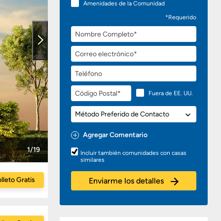
Amenidades de la Comunidad
*Requerido
Nombre
Completo
Correo
electrónico
Teléfono
Código
Fuera de EE. UU.
Postal
Método
Preferido
de
Agregar Comentario
Contacto
Preguntas
1/19
Incluir también comunidades con casas
o
similares
Comentarios
lleto Gratis
Enviarme los detalles