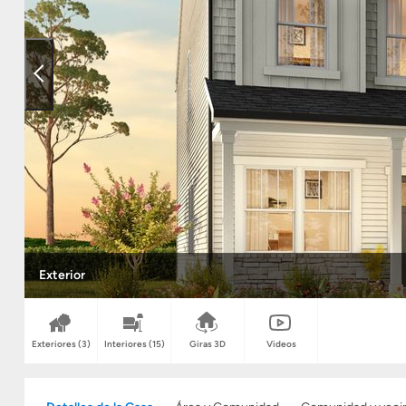
Exterior
Exteriores
(3)
Interiores
(15)
Giras 3D
Videos