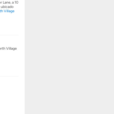
r Lane, a 10
e ubicado
h Village
rth Village