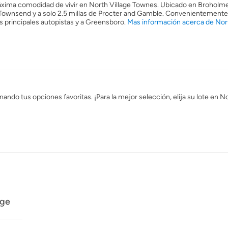
máxima comodidad de vivir en North Village Townes. Ubicado en Broholme
e Townsend y a solo 2.5 millas de Procter and Gamble. Convenientement
as principales autopistas y a Greensboro.
Mas información acerca de Nort
do tus opciones favoritas. ¡Para la mejor selección, elija su lote en No
age