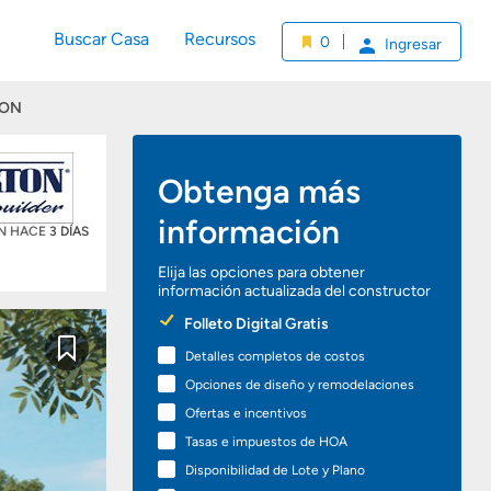
Buscar Casa
Recursos
0
Ingresar
SON
Obtenga más
información
ÓN HACE
3 DÍAS
Elija las opciones para obtener
información actualizada del constructor
Preferred
Folleto Digital Gratis
Options
Detalles completos de costos
Guardar
Opciones de diseño y remodelaciones
Ofertas e incentivos
Tasas e impuestos de HOA
Disponibilidad de Lote y Plano