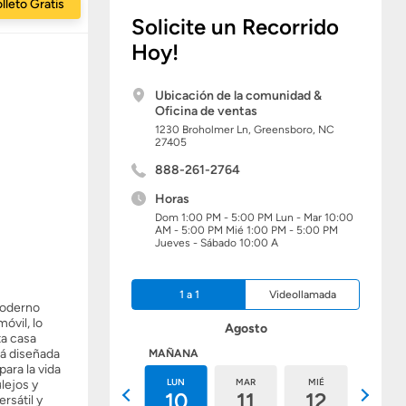
lleto Gratis
Solicite un Recorrido
Hoy!
Ubicación de la comunidad &
Oficina de ventas
1230 Broholmer Ln,
Greensboro,
NC
27405
888-261-2764
Horas
Dom 1:00 PM - 5:00 PM Lun - Mar 10:00
AM - 5:00 PM Mié 1:00 PM - 5:00 PM
Jueves - Sábado 10:00 A
1 a 1
Videollamada
moderno
óvil, lo
Agosto
ta casa
tá diseñada
HOY
MAÑANA
ara la vida
DOM
LUN
MAR
MIÉ
JUE
lejos y
9
10
11
12
13
rsátil y