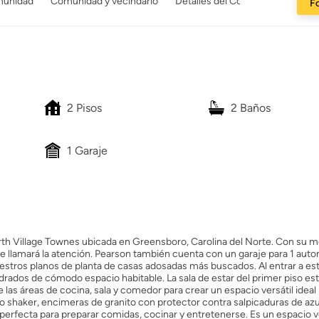
munidad
Comunidad y vecindario
Detalles del Constructor
Fo
2 Pisos
2 Baños
1 Garaje
rth Village Townes ubicada en Greensboro, Carolina del Norte. Con su 
e llamará la atención. Pearson también cuenta con un garaje para 1 autom
uestros planos de planta de casas adosadas más buscados. Al entrar a es
drados de cómodo espacio habitable. La sala de estar del primer piso es
s áreas de cocina, sala y comedor para crear un espacio versátil ideal p
lo shaker, encimeras de granito con protector contra salpicaduras de azu
erfecta para preparar comidas, cocinar y entretenerse. Es un espacio ve