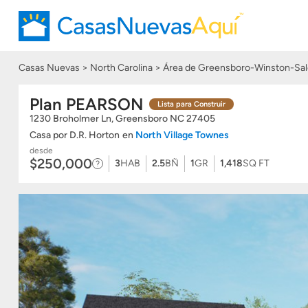
Casas Nuevas
North Carolina
Área de Greensboro-Winston-Sal
Plan PEARSON
Lista para Construir
1230 Broholmer Ln, Greensboro
NC
27405
Casa
por
D.R. Horton
en
North Village Townes
desde
$250,000
3
HAB
2.5
BÑ
1
GR
1,418
SQ FT