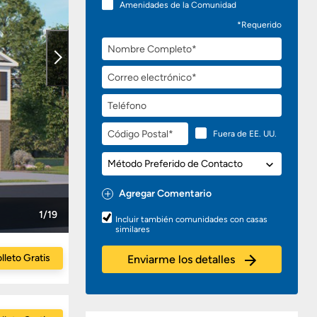
Amenidades de la Comunidad
*Requerido
Nombre
Completo
Correo
electrónico
Teléfono
Código
Fuera de EE. UU.
Postal
Método
Preferido
de
Agregar Comentario
Contacto
Preguntas
1/19
Incluir también comunidades con casas
o
similares
Comentarios
lleto Gratis
Enviarme los detalles