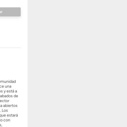
comunidad
ece una
s y está a
acabados de
tector
a abiertos
. Los
que estará
do con
s,