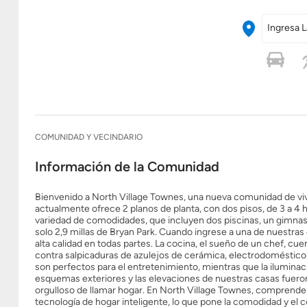
Ingresa L
COMUNIDAD Y VECINDARIO
Información de la Comunidad
Bienvenido a North Village Townes, una nueva comunidad de viv
actualmente ofrece 2 planos de planta, con dos pisos, de 3 a 4 
variedad de comodidades, que incluyen dos piscinas, un gimnasio
solo 2,9 millas de Bryan Park. Cuando ingrese a una de nuestras 
alta calidad en todas partes. La cocina, el sueño de un chef, c
contra salpicaduras de azulejos de cerámica, electrodomésticos 
son perfectos para el entretenimiento, mientras que la ilumin
esquemas exteriores y las elevaciones de nuestras casas fuer
orgulloso de llamar hogar. En North Village Townes, comprende
tecnología de hogar inteligente, lo que pone la comodidad y el c