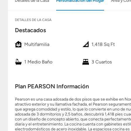
Detalles de la Casa
Personalización del Hogar
Área y Co
DETALLES DE LA CASA
Destacados
Multifamilia
1,418 Sq Ft
1 Medio Baño
3 Cuartos
Plan PEARSON Información
Pearson es una casa adosada de dos pisos que se exhibe en No
atractivo exterior y su llamativa fachada, el Pearson segurament
que agrega comodidad y estilo, lo que lo convierte en uno de n
adosada de 3 dormitorios y 2,5 baños, descubrirá 1,418 pies cua
con un diseño de concepto abierto, que conecta perfectamente la
diaria y el entretenimiento. La cocina cuenta con gabinetes esti
electrodomésticos de acero inoxidable. La espaciosa cocina es p