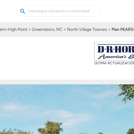
Buscar
Buscar
casas
nuevas
em-High Point
Greensboro, NC
North Village Townes
Plan PEAR
ÚLTIMA ACTUALIZACI