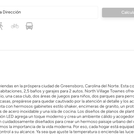
a Dirección
iendas en la próspera ciudad de Greensboro, Carolina del Norte. Esta 
habitaciones, 2,5 baños y garajes para 2 autos. North Village Townes ofr
, una casa club, dos áreas de juegos para niños, dos parques para perro
casas, prepárese para quedar cautivado por la atención al detalle y los 
uenta con hermosos gabinetes estilo shaker, encimeras de granito, un pro
de acero inoxidable y una isla de cocina. Los diseños de planos de plant
ación LED agrega un toque moderno y crea un ambiente cálido y acogedor
on cuidadosamente diseñados para crear un hermoso paisaje urbano del 
mos la importancia de la vida moderna. Por eso, cada hogar está equipa
ontrol a su alcance. Ya sea que ajuste la temperatura o encienda las luce