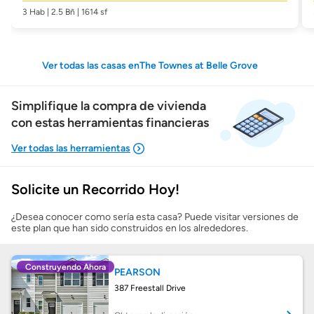
3 Hab | 2.5 Bñ | 1614 sf
Ver todas las casas enThe Townes at Belle Grove
Simplifique la compra de vivienda
con estas herramientas financieras
Solicite un Recorrido Hoy!
Mostrarme lo que puedo pagar
¿Desea conocer como sería esta casa? Puede visitar versiones de
este plan que han sido construidos en los alrededores.
Costos casa nueva vs. usada
Construyendo Ahora
PEARSON
Obtener mi puntaje de crédito
387 Freestall Drive
Calcular mi hipoteca