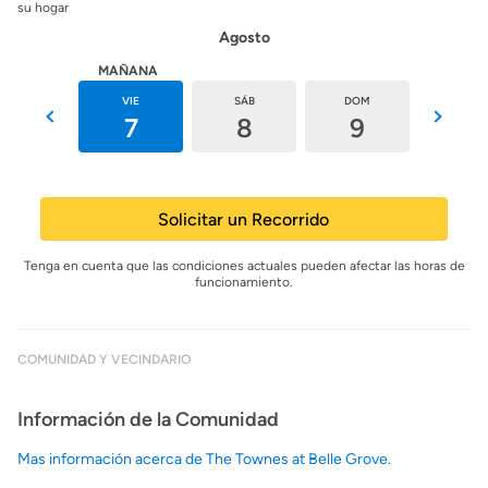
su hogar
Agosto
HOY
MAÑANA
JUE
VIE
SÁB
DOM
LUN
6
7
8
9
10
Solicitar un Recorrido
Tenga en cuenta que las condiciones actuales pueden afectar las horas de
funcionamiento.
COMUNIDAD Y VECINDARIO
Información de la Comunidad
Mas información acerca de The Townes at Belle Grove.