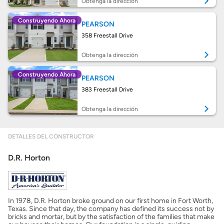
Obtenga la dirección
Construyendo Ahora
PEARSON
Obtener Aprobación Previa
358 Freestall Drive
Preparar mi casa para la venta
Obtenga la dirección
Construyendo Ahora
PEARSON
Seguro de propietarios
383 Freestall Drive
Obtenga la dirección
Obtener ofertas por mi casa
DETALLES DEL CONSTRUCTOR
D.R. Horton
In 1978, D.R. Horton broke ground on our first home in Fort Worth,
Texas. Since that day, the company has defined its success not by
bricks and mortar, but by the satisfaction of the families that make