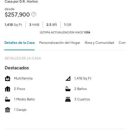
Casa
por D.R. Horton
desde
$257,900
1,418
Sq Ft
3
HAB
2.5
BÑ
1
GR
ÚLTIMA ACTUALIZACIÓN HACE
1 DÍA
Detalles de la Casa
Personalización del Hogar
Área y Comunidad
Comuni
DETALLES DE LA CASA
Destacados
Multifamilia
1,418 Sq Ft
2 Pisos
2 Baños
1 Medio Baño
3 Cuartos
1 Garaje