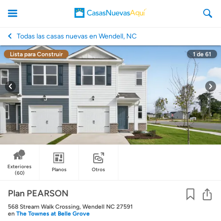
Todas las casas nuevas en Wendell, NC
Lista para Construir
1
de
61
CasasNuevasAqui
Exteriores
Planos
Otros
(60)
Co
Plan PEARSON
568 Stream Walk Crossing, Wendell NC 27591
en
The Townes at Belle Grove