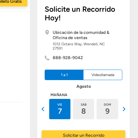
lleto Gratis
Solicite un Recorrido
Hoy!
Ubicación de la comunidad &
Oficina de ventas
1012 Octans Way,
Wendell,
NC
27591
888-928-9042
1 a 1
Videollamada
Agosto
HOY
MAÑANA
JUE
VIE
SÁB
DOM
LUN
6
7
8
9
10
Solicitar un Recorrido