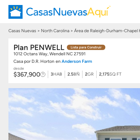
Casas Nuevas
North Carolina
Área de Raleigh-Durham-Chapel H
Plan PENWELL
Lista para Construir
1012 Octans Way, Wendell
NC
27591
Casa
por
D.R. Horton
en
Anderson Farm
desde
$367,900
3
HAB
2.5
BÑ
2
GR
2,175
SQ FT