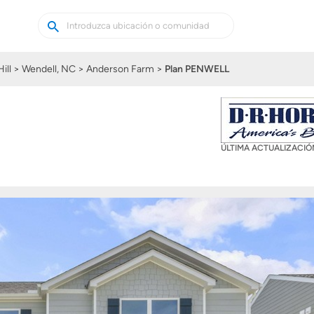
Buscar
Buscar
casas
nuevas
ill
Wendell, NC
Anderson Farm
Plan PENWELL
ÚLTIMA ACTUALIZACI