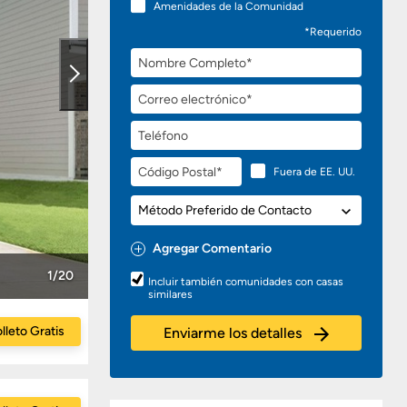
Amenidades de la Comunidad
*Requerido
Nombre
Completo
Correo
electrónico
Teléfono
Código
Fuera de EE. UU.
Postal
Método
Preferido
de
Agregar Comentario
Contacto
Preguntas
1/20
Incluir también comunidades con casas
o
similares
Comentarios
lleto Gratis
Enviarme los detalles