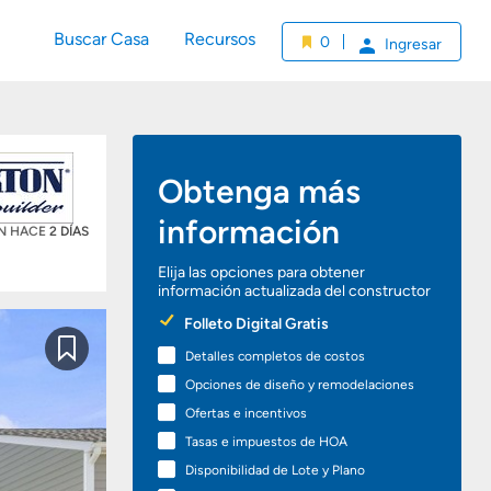
Buscar Casa
Recursos
0
Ingresar
Obtenga más
información
ÓN HACE
2 DÍAS
Elija las opciones para obtener
información actualizada del constructor
Preferred
Folleto Digital Gratis
Options
Detalles completos de costos
Guardar
Opciones de diseño y remodelaciones
Ofertas e incentivos
Tasas e impuestos de HOA
Disponibilidad de Lote y Plano