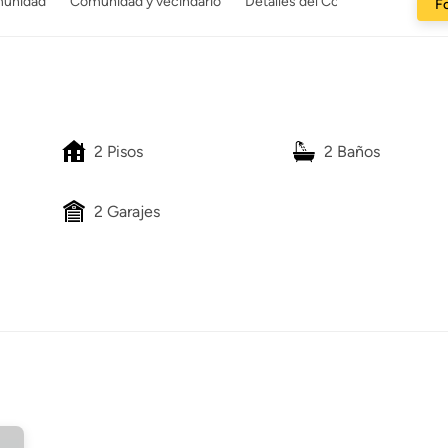
munidad
Comunidad y vecindario
Detalles del Constructor
Fo
2 Pisos
2 Baños
2 Garajes