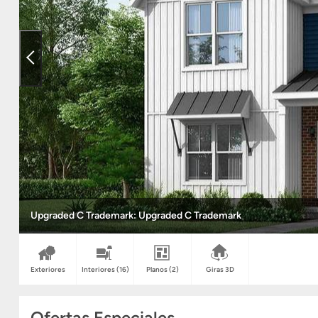
Upgraded C Trademark: Upgraded C Trademark
Exteriores
Interiores
(16)
Planos
(2)
Giras 3D
Ofertas Especiales