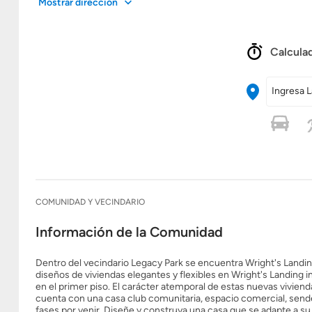
Mostrar dirección
Calculad
Ingresa L
COMUNIDAD Y VECINDARIO
Información de la Comunidad
Dentro del vecindario Legacy Park se encuentra Wright's Landi
diseños de viviendas elegantes y flexibles en Wright's Landing in
en el primer piso. El carácter atemporal de estas nuevas vivi
cuenta con una casa club comunitaria, espacio comercial, send
fases por venir. Diseñe y construya una casa que se adapte a su e