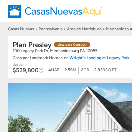
Casas Nuevas
Pennsylvania
Área de Harrisburg
Mechanicsbur
Plan Presley
Lista para Construir
100 Legacy Park Dr, Mechanicsburg
PA
17055
Casa
por
Landmark Homes
en
Wright's Landing at Legacy Park
desde
$539,800
4
HAB
2.5
BÑ
2
GR
2,830
SQ FT