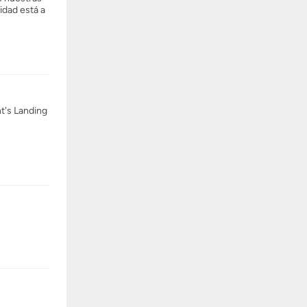
idad está a
ht's Landing