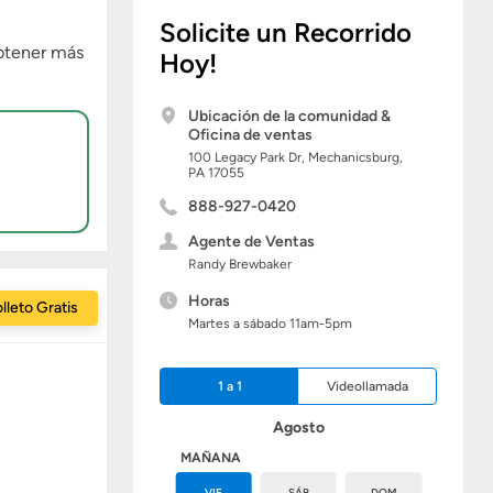
Solicite un Recorrido
obtener más
Hoy!
Ubicación de la comunidad &
Oficina de ventas
100 Legacy Park Dr,
Mechanicsburg,
PA
17055
888-927-0420
Agente de Ventas
Randy Brewbaker
Horas
lleto Gratis
Martes a sábado 11am-5pm
1 a 1
Videollamada
Agosto
HOY
MAÑANA
JUE
VIE
SÁB
DOM
LUN