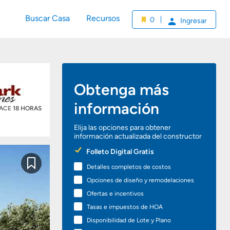
Buscar Casa
Recursos
0
Ingresar
Obtenga más
información
HACE
18 HORAS
Elija las opciones para obtener
información actualizada del constructor
Preferred
Folleto Digital Gratis
Options
Detalles completos de costos
Guardar
Opciones de diseño y remodelaciones
Ofertas e incentivos
Tasas e impuestos de HOA
Disponibilidad de Lote y Plano