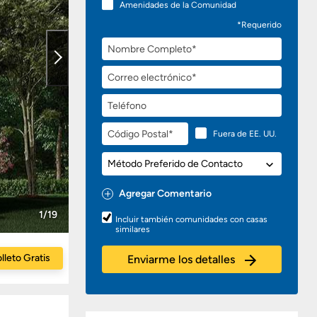
Amenidades de la Comunidad
*Requerido
Nombre
Completo
Correo
electrónico
Teléfono
Código
Fuera de EE. UU.
Postal
Método
Preferido
de
Agregar Comentario
Contacto
Preguntas
1/19
Incluir también comunidades con casas
o
similares
Comentarios
lleto Gratis
Enviarme los detalles