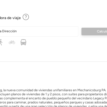
ora de viaje
a Dirección
ng, la nueva comunidad de viviendas unifamiliares en Mechanicsburg PA.
cluyen planos de viviendas de 1 y 2 pisos, con suites para propietarios d
endas complementa el encanto de pueblo pequeño del vecindario Legacy P
eros para caminar, prados naturales, pequeños parques y casas adosad
stilo a partir de una gran selección de planos de viviendas, o elija una 