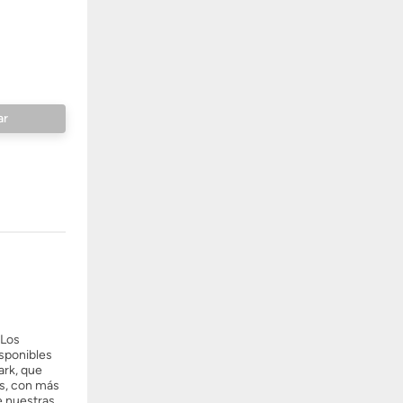
 Los
isponibles
ark, que
as, con más
de nuestras