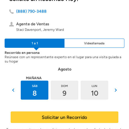
(888) 790-3488
Agente de Ventas
Staci Davenport, Jeremy Ward
1 a 1
Videollamada
Recorrido en persona
Reúnase con un representante experto en el lugar para una visita guiada a
su hogar
Agosto
HOY
MAÑANA
VIE
SÁB
DOM
LUN
MAR
7
8
9
10
11
Solicitar un Recorrido