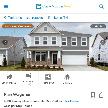
Todas las casas nuevas en Rockvale, TN
Lista para Construir
1
de
40
CasasNuevasAqui
Interiores
Exteriores
(3)
Planos
(6)
Giras 3D
(32)
Co
Plan Wagener
6020 Spunky Street, Rockvale TN 37153
en
Riley Farms
Casa
por DRB Homes