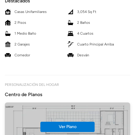
Destacados
Casas Unifamiliares
3,054 Sq Ft
2 Pisos
2 Baños
1 Medio Baño
4 Cuartos
2 Garajes
Cuarto Principal Arriba
Comedor
Desván
PERSONALIZACIÓN DEL HOGAR
Centro de Planos
Ver Plano