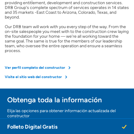
providing entitlement, development and construction services.
Preparar mi casa para la venta
DRB Group's complete spectrum of services operates in 14 states
and 35 markets -East Coast to Arizona, Colorado, Texas, and
beyond.
Seguro de propietarios
Our DRB team will work with you every step of the way. From the
on-site salespeople you meet with to the construction crew laying
the foundation for your home — we're all working toward the
same goal. The same is true for the members of our leadership
Obtener ofertas por mi casa
team, who oversee the entire operation and ensure a seamless
process.
Ver perfil completo del constructor
Visite el sitio web del constructor
Obtenga toda la información
Elija las opciones para obtener información actualizada del
constructor
Folleto Digital Gratis