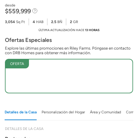
desde
$559,999
3,054
Sq Ft
4
HAB
2.5
BÑ
2
GR
ÚLTIMA ACTUALIZACIÓN HACE
13 HORAS
Ofertas Especiales
Explore las últimas promociones en Riley Farms. Póngase en contacto
con DRB Homes para obtener más información.
OFERTA
Detalles de la Casa
Personalización del Hogar
Área y Comunidad
Comuni
DETALLES DE LA CASA