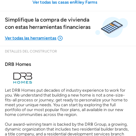
Ver todas las casas enRiley Farms
Simplifique la compra de vivienda
con estas herramientas financieras
DETALLES DEL CONSTRUCTOR
Mostrarme lo que puedo pagar
DRB Homes
Costos casa nueva vs. usada
Let DRB Homes put decades of industry experience to work for
Obtener mi puntaje de crédito
you. We understand that building a new home is not a one-size-
fits-all process or journey; get ready to personalize your home to
meet your unique needs. You can start by exploring the full
Calcular mi hipoteca
portfolio of our most popular floor plans, all available in our new
home communities across the region.
Our award-winning team is backed by the DRB Group, a growing,
Obtener Aprobación Previa
dynamic organization that includes two residential builder brands,
a title company, and a residential development services branch