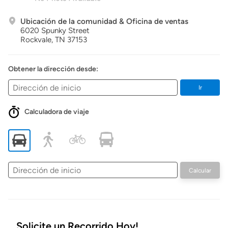
Ubicación de la comunidad & Oficina de ventas
6020 Spunky Street
Rockvale,
TN
37153
Obtener la dirección desde:
Ir
Calculadora de viaje
Dirección
Calcular
de
inicio
Solicite un Recorrido Hoy!