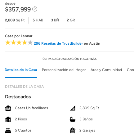
desde
$357,999
2,809
Sq Ft
5
HAB
3
BÑ
2
GR
Casa
por Lennar
296 Reseñas de TrustBuilder
en Austin
ÚLTIMA ACTUALIZACIÓN HACE
1 DÍA
Detalles de la Casa
Personalización del Hogar
Área y Comunidad
Comuni
DETALLES DE LA CASA
Destacados
Casas Unifamiliares
2,809 Sq Ft
2 Pisos
3 Baños
5 Cuartos
2 Garajes