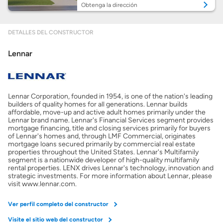
Preparar mi casa para la venta
Obtenga la dirección
DETALLES DEL CONSTRUCTOR
Seguro de propietarios
Lennar
Obtener ofertas por mi casa
Lennar Corporation, founded in 1954, is one of the nation's leading
builders of quality homes for all generations. Lennar builds
affordable, move-up and active adult homes primarily under the
Lennar brand name. Lennar's Financial Services segment provides
mortgage financing, title and closing services primarily for buyers
of Lennar's homes and, through LMF Commercial, originates
mortgage loans secured primarily by commercial real estate
properties throughout the United States. Lennar's Multifamily
segment is a nationwide developer of high-quality multifamily
rental properties. LENX drives Lennar's technology, innovation and
strategic investments. For more information about Lennar, please
visit www.lennar.com.
Ver perfil completo del constructor
Visite el sitio web del constructor