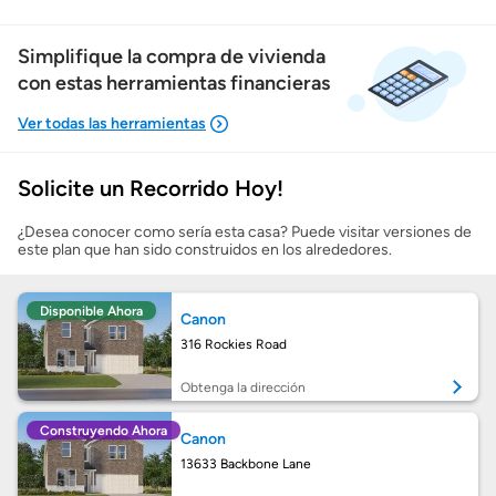
Simplifique la compra de vivienda
con estas herramientas financieras
Solicite un Recorrido Hoy!
Mostrarme lo que puedo pagar
¿Desea conocer como sería esta casa? Puede visitar versiones de
este plan que han sido construidos en los alrededores.
Costos casa nueva vs. usada
Disponible Ahora
Canon
Obtener mi puntaje de crédito
316 Rockies Road
Calcular mi hipoteca
Obtenga la dirección
Construyendo Ahora
Canon
Obtener Aprobación Previa
13633 Backbone Lane