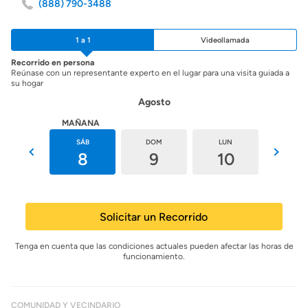
(888) 790-3488
1 a 1
Videollamada
Recorrido en persona
Reúnase con un representante experto en el lugar para una visita guiada a
su hogar
Agosto
HOY
MAÑANA
VIE
SÁB
DOM
LUN
MAR
7
8
9
10
11
Solicitar un Recorrido
Tenga en cuenta que las condiciones actuales pueden afectar las horas de
funcionamiento.
COMUNIDAD Y VECINDARIO