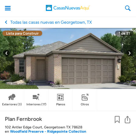
Todas las casas nuevas en Georgetown, TX
Lista para Construir
1
de
21
CasasNuevasAqui
Exteriores
(3)
Interiores
(17)
Planos
Otros
Co
Plan Fernbrook
102 Antler Edge Court, Georgetown TX 78628
en
Woodfield Preserve - Ridgepointe Collection