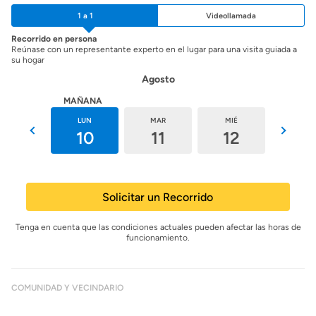
1 a 1
Videollamada
Recorrido en persona
Reúnase con un representante experto en el lugar para una visita guiada a
su hogar
Agosto
HOY
MAÑANA
DOM
LUN
MAR
MIÉ
JUE
9
10
11
12
13
Solicitar un Recorrido
Tenga en cuenta que las condiciones actuales pueden afectar las horas de
funcionamiento.
COMUNIDAD Y VECINDARIO