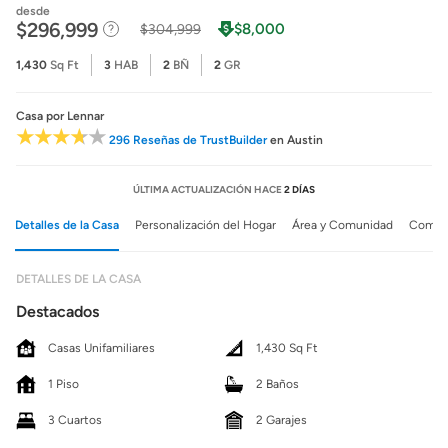
desde
$296,999
$8,000
$304,999
1,430
Sq Ft
3
HAB
2
BÑ
2
GR
Casa
por Lennar
296 Reseñas de TrustBuilder
en Austin
ÚLTIMA ACTUALIZACIÓN HACE
2 DÍAS
Detalles de la Casa
Personalización del Hogar
Área y Comunidad
Comuni
DETALLES DE LA CASA
Destacados
Casas Unifamiliares
1,430 Sq Ft
1 Piso
2 Baños
3 Cuartos
2 Garajes