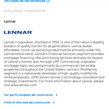
DETALLES DEL CONSTRUCTOR
Mostrarme lo que puedo pagar
Lennar
Costos casa nueva vs. usada
Lennar Corporation, founded in 1954, is one of the nation's leading
Obtener mi puntaje de crédito
builders of quality homes for all generations. Lennar builds
affordable, move-up and active adult homes primarily under the
Lennar brand name. Lennar's Financial Services segment provides
Calcular mi hipoteca
mortgage financing, title and closing services primarily for buyers
of Lennar's homes and, through LMF Commercial, originates
mortgage loans secured primarily by commercial real estate
properties throughout the United States. Lennar's Multifamily
Obtener Aprobación Previa
segment is a nationwide developer of high-quality multifamily
rental properties. LENX drives Lennar's technology, innovation and
strategic investments. For more information about Lennar, please
Preparar mi casa para la venta
visit www.lennar.com.
Ver perfil completo del constructor
Seguro de propietarios
Visite el sitio web del constructor