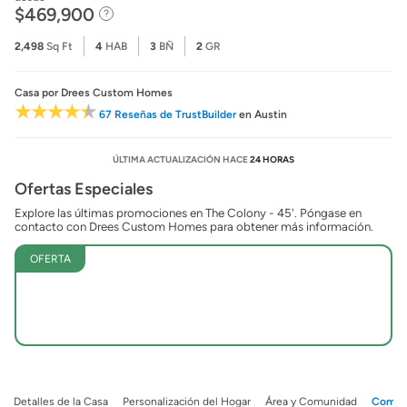
$469,900
2,498
Sq Ft
4
HAB
3
BÑ
2
GR
Casa
por Drees Custom Homes
67 Reseñas de TrustBuilder
en Austin
ÚLTIMA ACTUALIZACIÓN HACE
24 HORAS
Ofertas Especiales
Explore las últimas promociones en The Colony - 45'. Póngase en
contacto con Drees Custom Homes para obtener más información.
OFERTA
Detalles de la Casa
Personalización del Hogar
Área y Comunidad
Comuni