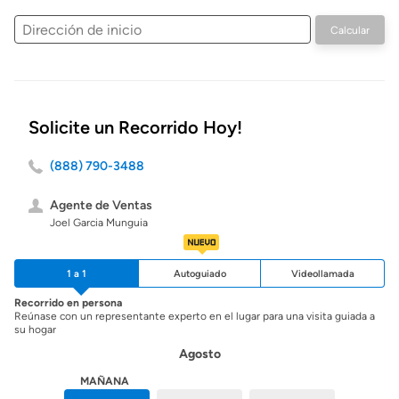
Dirección
Calcular
de
inicio
Solicite un Recorrido Hoy!
(888) 790-3488
Agente de Ventas
Joel Garcia Munguia
1 a 1
Autoguiado
Videollamada
Recorrido en persona
Reúnase con un representante experto en el lugar para una visita guiada a
su hogar
Agosto
HOY
MAÑANA