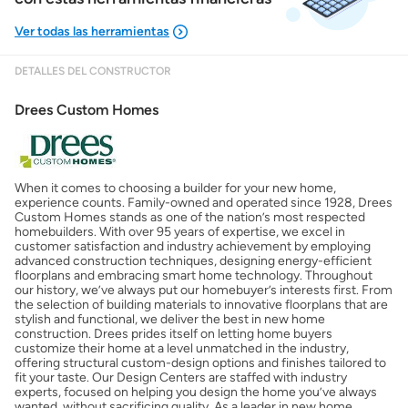
DETALLES DEL CONSTRUCTOR
Mostrarme lo que puedo pagar
Drees Custom Homes
Costos casa nueva vs. usada
When it comes to choosing a builder for your new home,
Obtener mi puntaje de crédito
experience counts. Family-owned and operated since 1928, Drees
Custom Homes stands as one of the nation’s most respected
homebuilders. With over 95 years of expertise, we excel in
Calcular mi hipoteca
customer satisfaction and industry achievement by employing
advanced construction techniques, designing energy-efficient
floorplans and embracing smart home technology. Throughout
our history, we’ve always put our homebuyer’s interests first. From
Obtener Aprobación Previa
the selection of building materials to innovative floorplans that are
stylish and functional, we deliver the best in new home
construction. Drees prides itself on letting home buyers
Preparar mi casa para la venta
customize their home at a level unmatched in the industry,
offering structural custom-design options and finishes tailored to
fit your taste. Our Design Centers are staffed with industry
experts, focused on helping you design the home you’ve always
Seguro de propietarios
wanted, without sacrificing quality. As a leader in new home