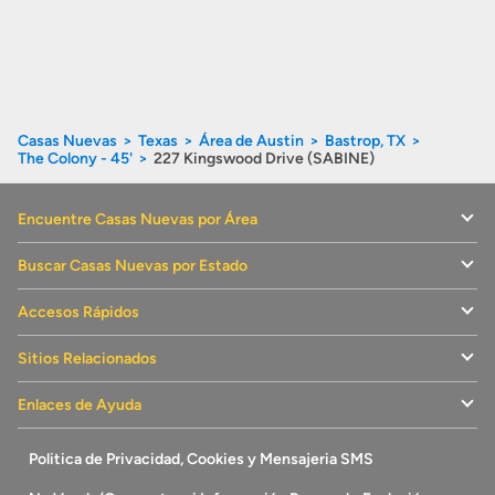
Casas Nuevas
Texas
Área de Austin
Bastrop, TX
The Colony - 45'
227 Kingswood Drive (SABINE)
Encuentre Casas Nuevas por Área
Buscar Casas Nuevas por Estado
Accesos Rápidos
Sitios Relacionados
Enlaces de Ayuda
Politica de Privacidad, Cookies y Mensajeria SMS