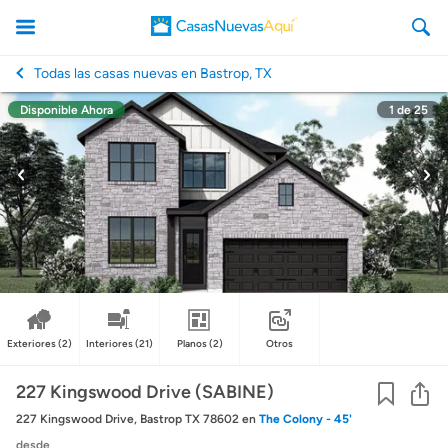
Todas las casas nuevas en Bastrop, TX
Disponible Ahora
1
de
25
CasasNuevasAqui
Exteriores
(2)
Interiores
(21)
Planos
(2)
Otros
Co
227 Kingswood Drive (SABINE)
227 Kingswood Drive, Bastrop TX 78602
en
The Colony - 45'
desde