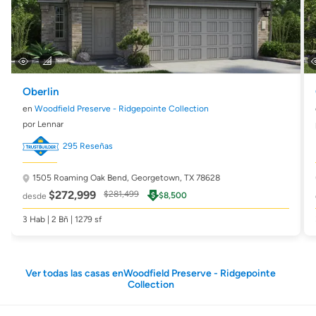
Oberlin
en
Woodfield Preserve - Ridgepointe Collection
por Lennar
295 Reseñas
1505 Roaming Oak Bend,
Georgetown, TX 78628
$272,999
$281,499
$8,500
desde
3 Hab | 2 Bñ | 1279 sf
Ver todas las casas enWoodfield Preserve - Ridgepointe
Collection