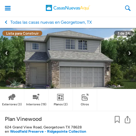
Todas las casas nuevas en Georgetown, TX
Lista para Construir
1
de
24
CasasNuevasAqui
Exteriores
(3)
Interiores
(19)
Planos
(2)
Otros
Co
Plan Vinewood
624 Grand View Road, Georgetown TX 78628
en
Woodfield Preserve - Ridgepointe Collection