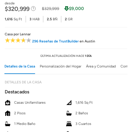
desde
$320,999
$9,000
$329,999
1,616
Sq Ft
3
HAB
2.5
BÑ
2
GR
Casa
por Lennar
296 Reseñas de TrustBuilder
en Austin
ÚLTIMA ACTUALIZACIÓN HACE
1 DÍA
Detalles de la Casa
Personalización del Hogar
Área y Comunidad
Comuni
DETALLES DE LA CASA
Destacados
Casas Unifamiliares
1,616 Sq Ft
2 Pisos
2 Baños
1 Medio Baño
3 Cuartos