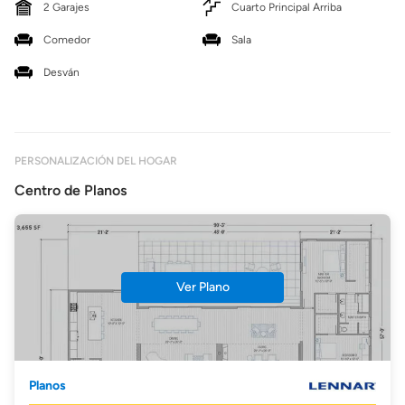
2 Garajes
Cuarto Principal Arriba
Comedor
Sala
Desván
PERSONALIZACIÓN DEL HOGAR
Centro de Planos
Ver Plano
Planos