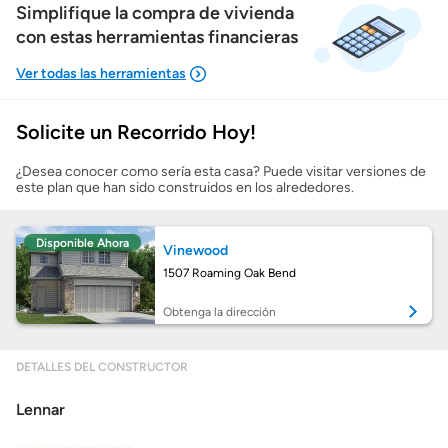
Simplifique la compra de vivienda
con estas herramientas financieras
Solicite un Recorrido Hoy!
Mostrarme lo que puedo pagar
¿Desea conocer como sería esta casa? Puede visitar versiones de
este plan que han sido construidos en los alrededores.
Costos casa nueva vs. usada
Disponible Ahora
Vinewood
Obtener mi puntaje de crédito
1507 Roaming Oak Bend
Calcular mi hipoteca
Obtenga la dirección
Obtener Aprobación Previa
DETALLES DEL CONSTRUCTOR
Lennar
Preparar mi casa para la venta