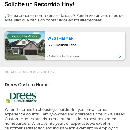
Solicite un Recorrido Hoy!
Mostrarme lo que puedo pagar
¿Desea conocer como sería esta casa? Puede visitar versiones de
este plan que han sido construidos en los alrededores.
Costos casa nueva vs. usada
Disponible Ahora
WESTHEIMER
Obtener mi puntaje de crédito
127 Silverbell Lane
Calcular mi hipoteca
Obtenga la dirección
Obtener Aprobación Previa
DETALLES DEL CONSTRUCTOR
Drees Custom Homes
Preparar mi casa para la venta
Seguro de propietarios
When it comes to choosing a builder for your new home,
experience counts. Family-owned and operated since 1928, Drees
Custom Homes stands as one of the nation’s most respected
Obtener ofertas por mi casa
homebuilders. With over 95 years of expertise, we excel in
customer satisfaction and industry achievement by employing