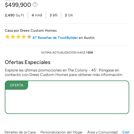
$499,900
2,490
Sq Ft
4
HAB
3
BÑ
2
GR
Casa
por Drees Custom Homes
67 Reseñas de TrustBuilder
en Austin
ÚLTIMA ACTUALIZACIÓN HACE
1 DÍA
Ofertas Especiales
Explore las últimas promociones en The Colony - 45'. Póngase en
contacto con Drees Custom Homes para obtener más información.
OFERTA
Detalles de la Casa
Personalización del Hogar
Área y Comunidad
Comuni