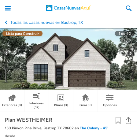
Todas las casas nuevas en Bastrop, TX
Lista para Construir
1
de
42
CasasNuevasAqui
Interiores
Exteriores
(3)
Planos
(3)
Giras 3D
Opciones
(37)
Co
Plan WESTHEIMER
150 Pinyon Pine Drive, Bastrop TX 78602
en
The Colony - 45'
desde