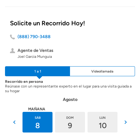
Solicite un Recorrido Hoy!
(888) 790-3488
Agente de Ventas
Joel Garcia Munguia
1 a 1
Videollamada
Recorrido en persona
Reúnase con un representante experto en el lugar para una visita guiada a
su hogar
Agosto
HOY
MAÑANA
VIE
SÁB
DOM
LUN
MAR
7
8
9
10
11