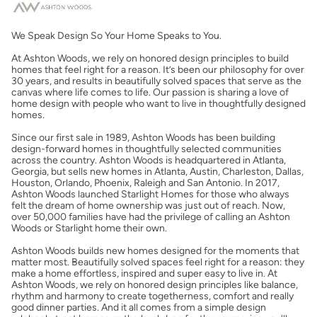
Costos casa nueva vs. usada
We Speak Design So Your Home Speaks to You.
Obtener mi puntaje de crédito
At Ashton Woods, we rely on honored design principles to build
homes that feel right for a reason. It’s been our philosophy for over
Calcular mi hipoteca
30 years, and results in beautifully solved spaces that serve as the
canvas where life comes to life. Our passion is sharing a love of
home design with people who want to live in thoughtfully designed
homes.
Obtener Aprobación Previa
Since our first sale in 1989, Ashton Woods has been building
design-forward homes in thoughtfully selected communities
Preparar mi casa para la venta
across the country. Ashton Woods is headquartered in Atlanta,
Georgia, but sells new homes in Atlanta, Austin, Charleston, Dallas,
Houston, Orlando, Phoenix, Raleigh and San Antonio. In 2017,
Ashton Woods launched Starlight Homes for those who always
Seguro de propietarios
felt the dream of home ownership was just out of reach. Now,
over 50,000 families have had the privilege of calling an Ashton
Woods or Starlight home their own.
Obtener ofertas por mi casa
Ashton Woods builds new homes designed for the moments that
matter most. Beautifully solved spaces feel right for a reason: they
make a home effortless, inspired and super easy to live in. At
Ashton Woods, we rely on honored design principles like balance,
rhythm and harmony to create togetherness, comfort and really
good dinner parties. And it all comes from a simple design