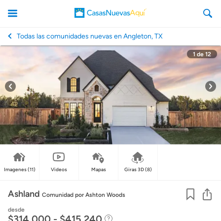
Todas las comunidades nuevas en Angleton, TX
1
de
12
CasasNuevasAqui
Imagenes
(11)
Videos
Mapas
Giras 3D
(8)
Co
Ashland
Comunidad
por Ashton Woods
desde
$314,000 - $415,240