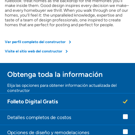
rulebook: treat homes as the backdrop for the memories you'll
make inside them. Good design inspires every decision we make–
and every homebuyer we thrill. When you walk through one of our
homes, you’ll feel it: the unparalleled knowledge, expertise and
taste of a team of design professionals, one inspired to create
homes that are perfect for posting and perfect for people.
Ver perfil completo del constructor
Visite el sitio web del constructor
Obtenga toda la información
¡Gracias!
Elija las opciones para obtener información actualizada del
constructor
¡
U
Folleto Digital Gratis
n
a
g
e
Detalles completos de costos
n
t
Opciones de diseño y remodelaciones
e