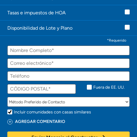
l
e
Tasas e impuestos de HOA
c
o
n
Disponibilidad de Lote y Plano
t
a
c
*Requerido
t
Nombre
a
r
á
Correo
p
electrónico
r
Teléfono
o
n
t
Fuera de EE. UU.
o
!
Incluir comunidades con casas similares
AGREGAR COMENTARIO