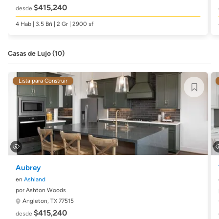
$415,240
desde
4 Hab | 3.5 Bñ | 2 Gr | 2900 sf
Casas de Lujo (10)
Lista para Construir
Aubrey
en
Ashland
por Ashton Woods
Angleton, TX 77515
$415,240
desde