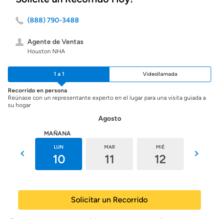
(888) 790-3488
Agente de Ventas
Houston NHA
1 a 1
Videollamada
Recorrido en persona
Reúnase con un representante experto en el lugar para una visita guiada a
su hogar
Agosto
HOY
MAÑANA
DOM
LUN
MAR
MIÉ
JUE
9
10
11
12
13
Solicitar un Recorrido