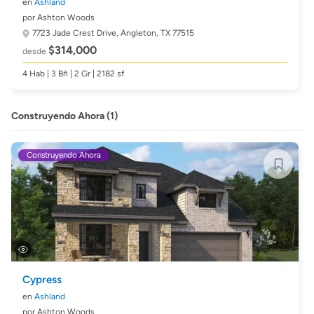
en
Ashland
por Ashton Woods
7723 Jade Crest Drive,
Angleton, TX 77515
$314,000
desde
4 Hab | 3 Bñ | 2 Gr | 2182 sf
Construyendo Ahora (1)
Construyendo Ahora
Cypress
en
Ashland
por Ashton Woods