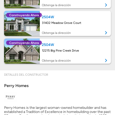
Calcular mi hipoteca
Obtenga la dirección
Construyendo Ahora
2504W
Obtener Aprobación Previa
31402 Meadow Grove Court
Preparar mi casa para la venta
Obtenga la dirección
Construyendo Ahora
2504W
Seguro de propietarios
12215 Big Pine Creek Drive
Obtenga la dirección
Obtener ofertas por mi casa
DETALLES DEL CONSTRUCTOR
Perry Homes
Perry Homes is the largest woman-owned homebuilder and has
established a Tradition of Excellence in homebuilding over the past