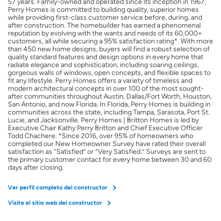
57 years. Family-owned and operated since its inception in 1967,
Perry Homes is committed to building quality, superior homes
while providing first-class customer service before, during, and
after construction. The homebuilder has earned a phenomenal
reputation by evolving with the wants and needs of its 60,000+
customers, all while securing a 95% satisfaction rating*. With more
than 450 new home designs, buyers will find a robust selection of
quality standard features and design options in every home that
radiate elegance and sophistication, including soaring ceilings,
gorgeous walls of windows, open concepts, and flexible spaces to
fit any lifestyle. Perry Homes offers a variety of timeless and
modern architectural concepts in over 100 of the most sought-
after communities throughout Austin, Dallas/Fort Worth, Houston,
San Antonio, and now Florida. In Florida, Perry Homes is building in
communities across the state, including Tampa, Sarasota, Port St.
Lucie, and Jacksonville. Perry Homes | Britton Homes is led by
Executive Chair Kathy Perry Britton and Chief Executive Officer
Todd Chachere. *Since 2016, over 95% of homeowners who
completed our New Homeowner Survey have rated their overall
satisfaction as “Satisfied” or “Very Satisfied.” Surveys are sent to
the primary customer contact for every home between 30 and 60
days after closing.
Ver perfil completo del constructor
Visite el sitio web del constructor