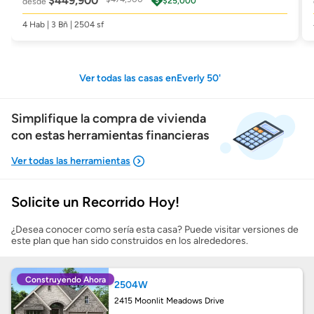
$449,900
$25,000
desde
4 Hab | 3 Bñ | 2504 sf
Ver todas las casas enEverly 50'
Simplifique la compra de vivienda
con estas herramientas financieras
Solicite un Recorrido Hoy!
Mostrarme lo que puedo pagar
¿Desea conocer como sería esta casa? Puede visitar versiones de
este plan que han sido construidos en los alrededores.
Costos casa nueva vs. usada
Construyendo Ahora
2504W
Obtener mi puntaje de crédito
2415 Moonlit Meadows Drive