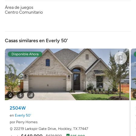
Área de juegos
Centro Comunitario
Casas similares en Everly 50'
Disponible Ahora
2504W
en
Everly 50'
por Perry Homes
22219 Larkspir Gate Drive,
Hockley, TX 77447
$474,900