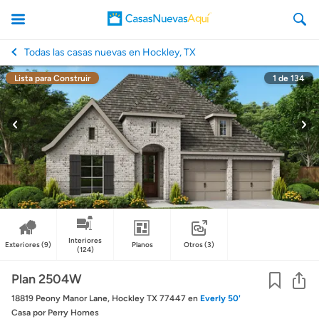
Todas las casas nuevas en Hockley, TX
Lista para Construir
1
de
134
CasasNuevasAqui
Interiores
Exteriores
(9)
Planos
Otros
(3)
(124)
Co
Plan 2504W
18819 Peony Manor Lane, Hockley TX 77447
en
Everly 50'
Casa
por Perry Homes