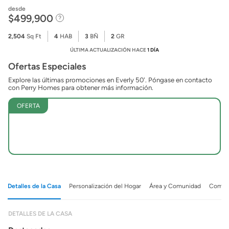
desde
$499,900
2,504
Sq Ft
4
HAB
3
BÑ
2
GR
ÚLTIMA ACTUALIZACIÓN HACE
1 DÍA
Ofertas Especiales
Explore las últimas promociones en Everly 50'. Póngase en contacto
con Perry Homes para obtener más información.
OFERTA
Detalles de la Casa
Personalización del Hogar
Área y Comunidad
Comuni
DETALLES DE LA CASA