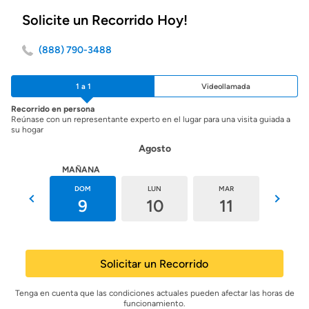
Solicite un Recorrido Hoy!
(888) 790-3488
1 a 1
Videollamada
Recorrido en persona
Reúnase con un representante experto en el lugar para una visita guiada a
su hogar
Agosto
HOY
MAÑANA
SÁB
DOM
LUN
MAR
MIÉ
8
9
10
11
12
Solicitar un Recorrido
Tenga en cuenta que las condiciones actuales pueden afectar las horas de
funcionamiento.