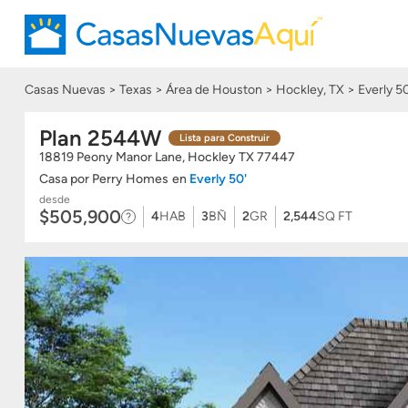
Casas Nuevas
Texas
Área de Houston
Hockley, TX
Everly 50
Plan 2544W
Lista para Construir
18819 Peony Manor Lane, Hockley
TX
77447
Casa
por
Perry Homes
en
Everly 50'
desde
$505,900
4
HAB
3
BÑ
2
GR
2,544
SQ FT