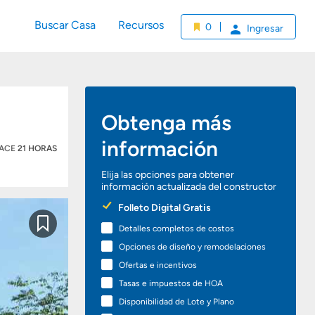
Buscar Casa
Recursos
0
Ingresar
Obtenga más
información
HACE
21 HORAS
Elija las opciones para obtener
información actualizada del constructor
Preferred
Folleto Digital Gratis
Options
Detalles completos de costos
Guardar
Opciones de diseño y remodelaciones
Ofertas e incentivos
Tasas e impuestos de HOA
Disponibilidad de Lote y Plano