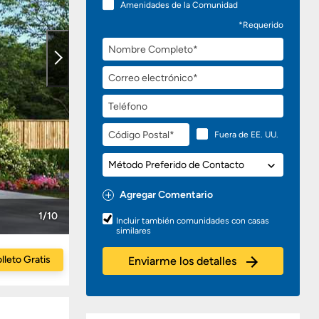
Amenidades de la Comunidad
*Requerido
Nombre
Completo
Correo
electrónico
Teléfono
Código
Fuera de EE. UU.
Postal
Método
Preferido
de
Agregar Comentario
Contacto
Preguntas
1/10
Incluir también comunidades con casas
o
similares
Comentarios
lleto Gratis
Enviarme los detalles