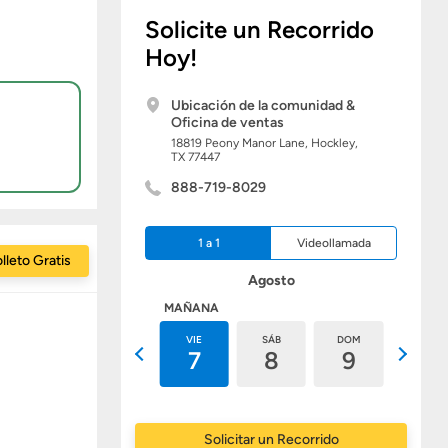
Solicite un Recorrido
Hoy!
Ubicación de la comunidad &
Oficina de ventas
18819 Peony Manor Lane,
Hockley,
TX
77447
888-719-8029
1 a 1
Videollamada
lleto Gratis
Agosto
HOY
MAÑANA
JUE
VIE
SÁB
DOM
LUN
6
7
8
9
10
Solicitar un Recorrido