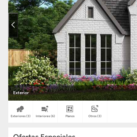
Exterior
Exteriores
(3)
Interiores
(6)
Planos
Otros
(3)
Ofertas Especiales