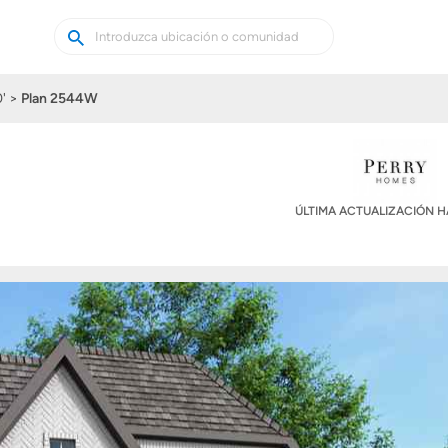
Buscar
Buscar
casas
nuevas
'
Plan 2544W
ÚLTIMA ACTUALIZACIÓN 