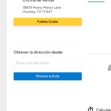
Oficina de ventas
18819 Peony Manor Lane
Hockley, TX 77447
Folleto Gratis
Obtener la dirección desde:
Mostrar la Ruta
Calculad